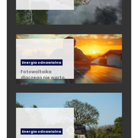
Energia odnawialna
Fotowoltaika
dlaczego nie warto
inw …
Energia odnawialna