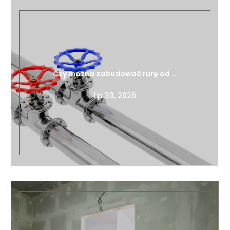
Czy można zabudować rurę od …
lip 30, 2026