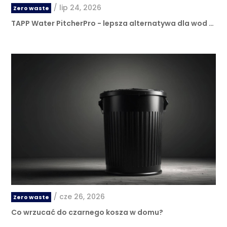
/
lip 24, 2026
Zero waste
TAPP Water PitcherPro - lepsza alternatywa dla wod …
/
cze 26, 2026
Zero waste
Co wrzucać do czarnego kosza w domu?