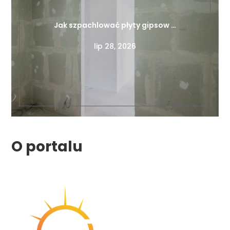
Jak szpachlować płyty gipsow …
lip 28, 2026
O portalu