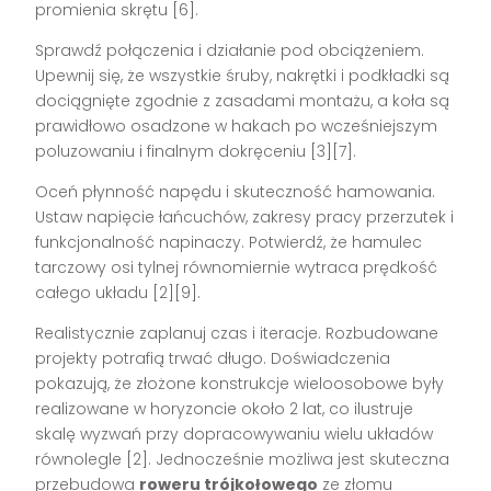
promienia skrętu [6].
Sprawdź połączenia i działanie pod obciążeniem.
Upewnij się, że wszystkie śruby, nakrętki i podkładki są
dociągnięte zgodnie z zasadami montażu, a koła są
prawidłowo osadzone w hakach po wcześniejszym
poluzowaniu i finalnym dokręceniu [3][7].
Oceń płynność napędu i skuteczność hamowania.
Ustaw napięcie łańcuchów, zakresy pracy przerzutek i
funkcjonalność napinaczy. Potwierdź, że hamulec
tarczowy osi tylnej równomiernie wytraca prędkość
całego układu [2][9].
Realistycznie zaplanuj czas i iteracje. Rozbudowane
projekty potrafią trwać długo. Doświadczenia
pokazują, że złożone konstrukcje wieloosobowe były
realizowane w horyzoncie około 2 lat, co ilustruje
skalę wyzwań przy dopracowywaniu wielu układów
równolegle [2]. Jednocześnie możliwa jest skuteczna
przebudowa
roweru trójkołowego
ze złomu