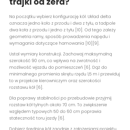
trajki od zera?
Na początku wybierz konfigurację kół. Układ delta
oznacza jedno koło z przodu i dwa z tyłu, a tadpole
dwa koła z przodu i jedno z tyłu [10]. Od tego zależy
geometria ramy, sposób prowadzenia napędu i
wymagania dotyczące hamowania [10][9].
Ustal wymiary konstrukcji. Zachowaj maksymalną
szerokość 90 cm, co wpływa na zwrotność i
możliwość wjazdu do pomieszczeń [6]. Dąż do
minimalnego promienia skrętu rzędu 1,5 m i przewiduj
to w projekcie kierowniczym oraz szerokości
rozstawu kół [6].
Dla poprawy stabilności po przebudowie przyjmij
rozstaw kół tylnych około 70 cm. To zwiększenie
względem typowych 50 do 60 cm poprawia
stateczność toru jazdy [6].
Dobierz średnicę kół zgodnie z założeniami projektu.