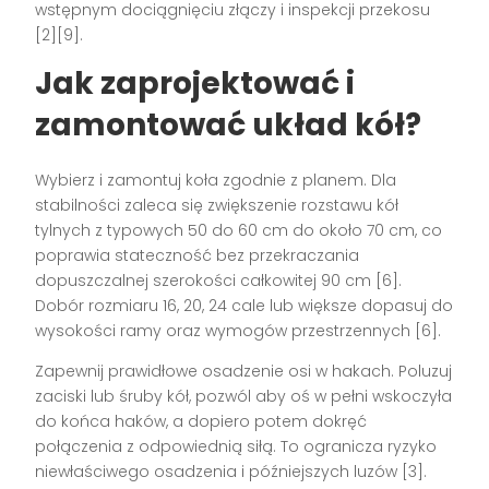
wstępnym dociągnięciu złączy i inspekcji przekosu
[2][9].
Jak zaprojektować i
zamontować układ kół?
Wybierz i zamontuj koła zgodnie z planem. Dla
stabilności zaleca się zwiększenie rozstawu kół
tylnych z typowych 50 do 60 cm do około 70 cm, co
poprawia stateczność bez przekraczania
dopuszczalnej szerokości całkowitej 90 cm [6].
Dobór rozmiaru 16, 20, 24 cale lub większe dopasuj do
wysokości ramy oraz wymogów przestrzennych [6].
Zapewnij prawidłowe osadzenie osi w hakach. Poluzuj
zaciski lub śruby kół, pozwól aby oś w pełni wskoczyła
do końca haków, a dopiero potem dokręć
połączenia z odpowiednią siłą. To ogranicza ryzyko
niewłaściwego osadzenia i późniejszych luzów [3].