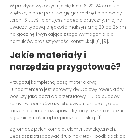
W praktyce wykorzystuje się koła 16, 20, 24 cale lub
większe, biorąc pod uwagę geometrię i planowany
teren [6]. Jeśli planujesz napęd elektryczny, miej na
uwadze typową prędkość maksymalną 20 do 25 km
na godzinę i wynikające z tego wymagania dla
hamulców oraz sztywności konstrukcji [6][9].
Jakie materiały i
narzędzia przygotować?
Przygotuj kompletną bazę materiałową.
Fundamentem jest sprawny dwukołowy rower, który
posłuży jako baza do przebudowy [1]. Do budowy
ramy i wsporników użyj stalowych rur i profili, a do
łączenia elementów spawarkę, przy czym konieczne
są umiejętności jej bezpiecznej obsługi [1].
Zgromadź pełen komplet elementów złącznych.
Będziesz potrzebować śrub, nakrętek i podkładek do