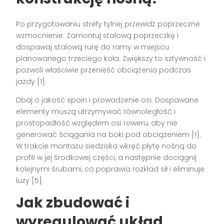
Po przygotowaniu strefy tylnej przewidź poprzeczne
wzmocnienie. Zamontuj stalową poprzeczkę i
dospawaj stalową rurę do ramy w miejscu
planowanego trzeciego koła. Zwiększy to sztywność i
pozwoli właściwie przenieść obciążenia podczas
jazdy [1].
Dbaj o jakość spoin i prowadzenie osi. Dospawane
elementy muszą utrzymywać równoległość i
prostopadłość względem osi roweru, aby nie
generować ściągania na boki pod obciążeniem [1].
W trakcie montażu siedziska wkręć płytę nośną do
profili w jej środkowej części, a następnie dociągnij
kolejnymi śrubami, co poprawia rozkład sił i eliminuje
luzy [5].
Jak zbudować i
wyregulować układ