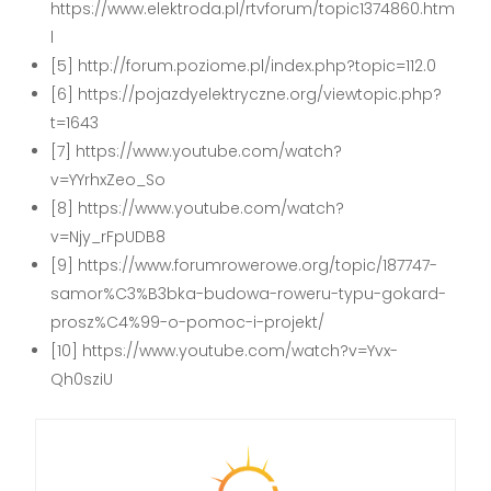
https://www.elektroda.pl/rtvforum/topic1374860.htm
l
[5] http://forum.poziome.pl/index.php?topic=112.0
[6] https://pojazdyelektryczne.org/viewtopic.php?
t=1643
[7] https://www.youtube.com/watch?
v=YYrhxZeo_So
[8] https://www.youtube.com/watch?
v=Njy_rFpUDB8
[9] https://www.forumrowerowe.org/topic/187747-
samor%C3%B3bka-budowa-roweru-typu-gokard-
prosz%C4%99-o-pomoc-i-projekt/
[10] https://www.youtube.com/watch?v=Yvx-
Qh0sziU