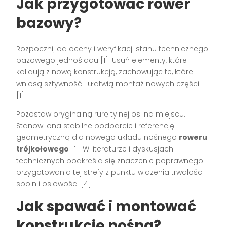
Jak przygotować rower
bazowy?
Rozpocznij od oceny i weryfikacji stanu technicznego
bazowego jednośladu [1]. Usuń elementy, które
kolidują z nową konstrukcją, zachowując te, które
wniosą sztywność i ułatwią montaż nowych części
[1].
Pozostaw oryginalną rurę tylnej osi na miejscu.
Stanowi ona stabilne podparcie i referencję
geometryczną dla nowego układu nośnego
roweru
trójkołowego
[1]. W literaturze i dyskusjach
technicznych podkreśla się znaczenie poprawnego
przygotowania tej strefy z punktu widzenia trwałości
spoin i osiowości [4].
Jak spawać i montować
konstrukcję nośną?