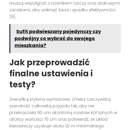
muszą współgrać z nośnikiem tarczy oraz etatowymi
zaciskami, aby uniknąć bicia i spadku efektywności
[9].
Sufit podwieszany pojedynczy czy
podwójny co wybrać do swojego
mieszkania?
Jak przeprowadzić
finalne ustawienia i
testy?
Zweryfikuj kryteria wymiarowe. Zmierz rzeczywistą
szerokość całkowitą pojazdu tak, aby nie
przekraczała 90 cm, skontroluj rozstaw kół tylnych w
okolicy wartości 70 cm oraz potwierdź, że układ
kierowniczy uzyskuje około 1,5 m minimalnego