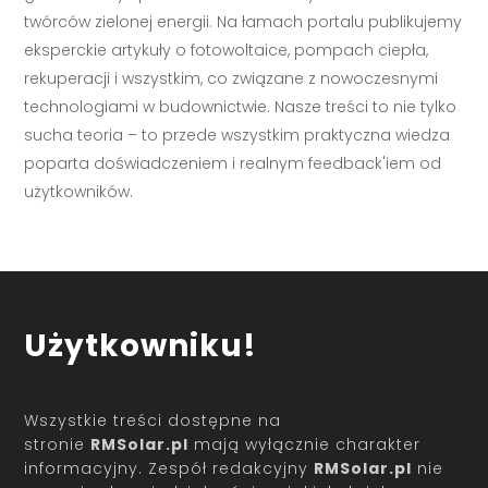
twórców zielonej energii. Na łamach portalu publikujemy
eksperckie artykuły o fotowoltaice, pompach ciepła,
rekuperacji i wszystkim, co związane z nowoczesnymi
technologiami w budownictwie. Nasze treści to nie tylko
sucha teoria – to przede wszystkim praktyczna wiedza
poparta doświadczeniem i realnym feedback'iem od
użytkowników.
Użytkowniku!
Wszystkie treści dostępne na
stronie
RMSolar.pl
mają wyłącznie charakter
informacyjny. Zespół redakcyjny
RMSolar.pl
nie