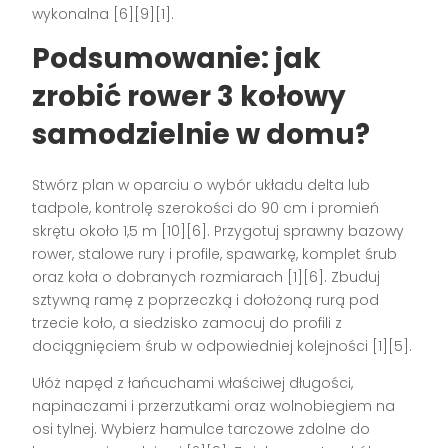
wykonalna [6][9][1].
Podsumowanie: jak
zrobić rower 3 kołowy
samodzielnie w domu?
Stwórz plan w oparciu o wybór układu delta lub
tadpole, kontrolę szerokości do 90 cm i promień
skrętu około 1,5 m [10][6]. Przygotuj sprawny bazowy
rower, stalowe rury i profile, spawarkę, komplet śrub
oraz koła o dobranych rozmiarach [1][6]. Zbuduj
sztywną ramę z poprzeczką i dołożoną rurą pod
trzecie koło, a siedzisko zamocuj do profili z
dociągnięciem śrub w odpowiedniej kolejności [1][5].
Ułóż napęd z łańcuchami właściwej długości,
napinaczami i przerzutkami oraz wolnobiegiem na
osi tylnej. Wybierz hamulce tarczowe zdolne do