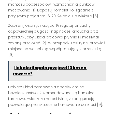
montażu podzespołów i wzmacniania punktów
mocowania [1]. Dopasuj komplet kół zgodnie z
przyjętym projektem 16, 20, 24 cale lub większe [6].
Zapewnij osprzęt napędu. Przygotuj łańcuchy
odpowiedniej długości, napinacze łańcucha oraz
przerzutki, aby układ pracował płynnie i umożliwiał
zmianę przełożeń [2]. W przypadku osi tylnej przewidź
miejsce na wolnobieg współpracujący z przerzutką
[9].
Ile kalorii spala przejazd 10 km na
rowerze?
Dobierz układ hamowania z naciskiem na
bezpieczeństwo. Rekomendowane są hamulce
tarczowe, zwłaszcza na osi tylnej, z konfiguracją
pozwalającą na skuteczne hamowanie całej osi [9].