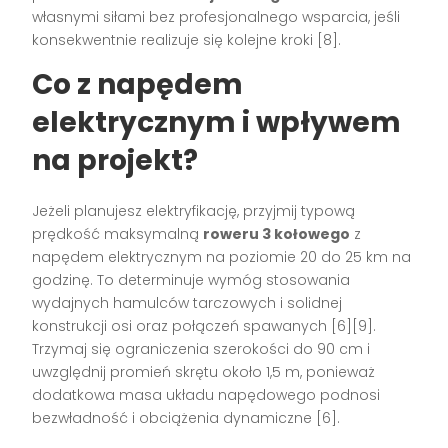
własnymi siłami bez profesjonalnego wsparcia, jeśli
konsekwentnie realizuje się kolejne kroki [8].
Co z napędem
elektrycznym i wpływem
na projekt?
Jeżeli planujesz elektryfikację, przyjmij typową
prędkość maksymalną
roweru 3 kołowego
z
napędem elektrycznym na poziomie 20 do 25 km na
godzinę. To determinuje wymóg stosowania
wydajnych hamulców tarczowych i solidnej
konstrukcji osi oraz połączeń spawanych [6][9].
Trzymaj się ograniczenia szerokości do 90 cm i
uwzględnij promień skrętu około 1,5 m, ponieważ
dodatkowa masa układu napędowego podnosi
bezwładność i obciążenia dynamiczne [6].