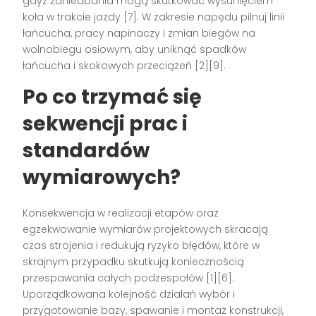
gdyż zaniedbania mogą skutkować wysunięciem
koła w trakcie jazdy [7]. W zakresie napędu pilnuj linii
łańcucha, pracy napinaczy i zmian biegów na
wolnobiegu osiowym, aby uniknąć spadków
łańcucha i skokowych przeciążeń [2][9].
Po co trzymać się
sekwencji prac i
standardów
wymiarowych?
Konsekwencja w realizacji etapów oraz
egzekwowanie wymiarów projektowych skracają
czas strojenia i redukują ryzyko błędów, które w
skrajnym przypadku skutkują koniecznością
przespawania całych podzespołów [1][6].
Uporządkowana kolejność działań wybór i
przygotowanie bazy, spawanie i montaż konstrukcji,