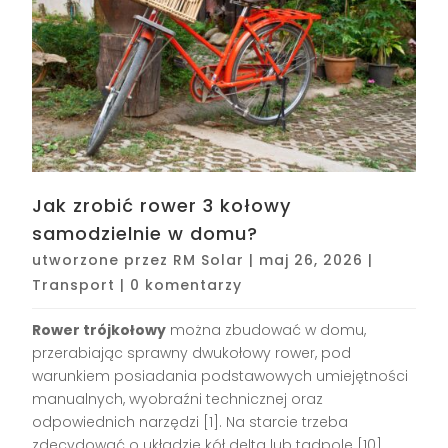
Jak zrobić rower 3 kołowy
samodzielnie w domu?
utworzone przez
RM Solar
|
maj 26, 2026
|
Transport
|
0 komentarzy
Rower trójkołowy
można zbudować w domu,
przerabiając sprawny dwukołowy rower, pod
warunkiem posiadania podstawowych umiejętności
manualnych, wyobraźni technicznej oraz
odpowiednich narzędzi [1]. Na starcie trzeba
zdecydować o układzie kół delta lub tadpole [10],