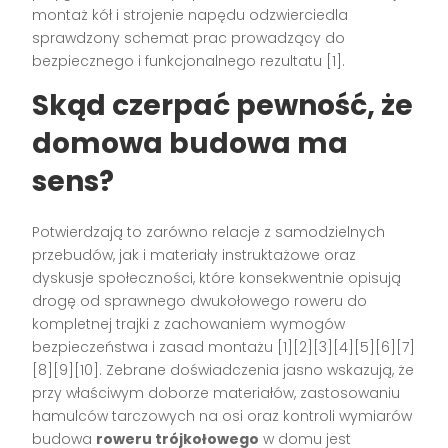
montaż kół i strojenie napędu odzwierciedla
sprawdzony schemat prac prowadzący do
bezpiecznego i funkcjonalnego rezultatu [1].
Skąd czerpać pewność, że
domowa budowa ma
sens?
Potwierdzają to zarówno relacje z samodzielnych
przebudów, jak i materiały instruktażowe oraz
dyskusje społeczności, które konsekwentnie opisują
drogę od sprawnego dwukołowego roweru do
kompletnej trajki z zachowaniem wymogów
bezpieczeństwa i zasad montażu [1][2][3][4][5][6][7]
[8][9][10]. Zebrane doświadczenia jasno wskazują, że
przy właściwym doborze materiałów, zastosowaniu
hamulców tarczowych na osi oraz kontroli wymiarów
budowa
roweru trójkołowego
w domu jest