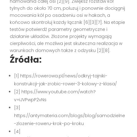
hamowania całej osi [2][9]. Zwiększ rozstaw kół
tylnych do około 70 cm, poluzuj i ponownie dociągnij
mocowania kół po osadzeniu osi w hakach, a
końcowo skontroluj każdy łącznik [6][3][7]. Na etapie
testów potwierdź parametry geometryczne i
działanie układów. Złożone projekty wymagają
cierpliwości, ale możliwa jest skuteczna realizacja w
warunkach domowych także z odzysku [2][8].
Źródła:
[1] https://rowerowa.pl/news/odkryj-tajniki-
konstrukcji-jak-zrobic-rower-3-kolowy-z-klasa/
[2] https://www.youtube.com/watch?
v=iJVPwpP2vNs
[3]
https://antymateria.com/blogs/blog/samodzielne
-zlozenie-roweru-krok-po-kroku
[4]