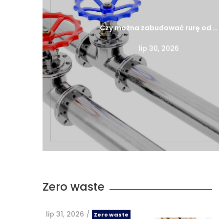
Czy można zabudować rurę od …
lip 30, 2026
Zero waste
lip 31, 2026
/
Zero waste