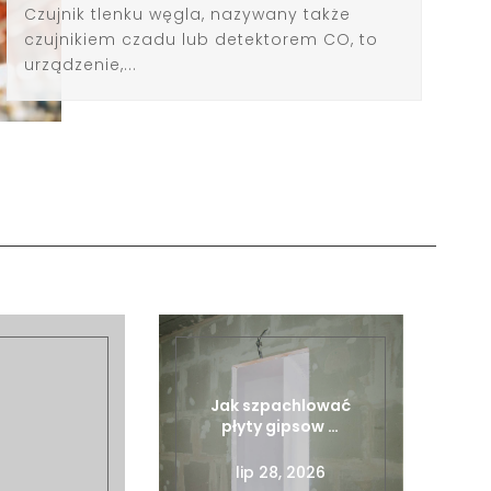
Czujnik tlenku węgla, nazywany także
czujnikiem czadu lub detektorem CO, to
urządzenie,...
Jak szpachlować
płyty gipsow …
lip 28, 2026