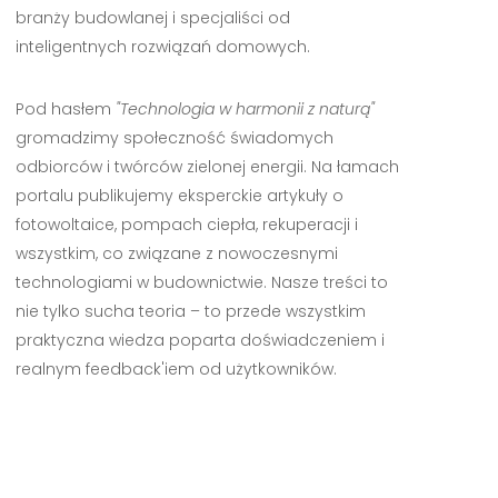
branży budowlanej i specjaliści od
inteligentnych rozwiązań domowych.
Pod hasłem
"Technologia w harmonii z naturą"
gromadzimy społeczność świadomych
odbiorców i twórców zielonej energii. Na łamach
portalu publikujemy eksperckie artykuły o
fotowoltaice, pompach ciepła, rekuperacji i
wszystkim, co związane z nowoczesnymi
technologiami w budownictwie. Nasze treści to
nie tylko sucha teoria – to przede wszystkim
praktyczna wiedza poparta doświadczeniem i
realnym feedback'iem od użytkowników.