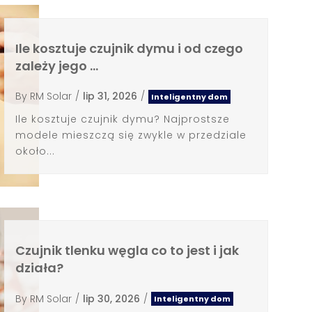
Ile kosztuje czujnik dymu i od czego
zależy jego …
By
RM Solar
/
lip 31, 2026
/
Inteligentny dom
Ile kosztuje czujnik dymu? Najprostsze
modele mieszczą się zwykle w przedziale
około...
Czujnik tlenku węgla co to jest i jak
działa?
By
RM Solar
/
lip 30, 2026
/
Inteligentny dom