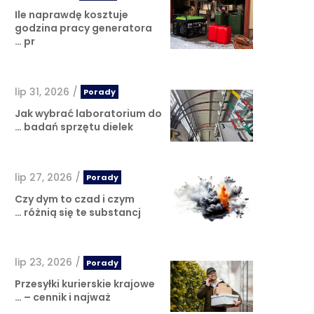
Ile naprawdę kosztuje
godzina pracy generatora
pr …
lip 31, 2026
/
Porady
Jak wybrać laboratorium do
badań sprzętu dielek …
lip 27, 2026
/
Porady
Czy dym to czad i czym
różnią się te substancj …
lip 23, 2026
/
Porady
Przesyłki kurierskie krajowe
– cennik i najważ …