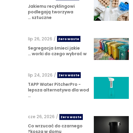
Jakiemu recyklingowi
podlegają tworzywa
sztuczne …
lip 26, 2026
/
Zero waste
Segregacja śmieci jakie
worki do czego wybrać w …
lip 24, 2026
/
Zero waste
TAPP Water PitcherPro -
lepsza alternatywa dla wod
…
cze 26, 2026
/
Zero waste
Co wrzucać do czarnego
kosza w domu?