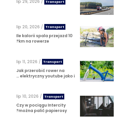
lip 29, 2026
/
Transport
lip 20, 2026
/
Transport
Ile kalorii spala przejazd 10
km na rowerze?
lip 11, 2026
/
Transport
Jak przerobić rower na
elektryczny youtube jako i …
lip 10, 2026
/
Transport
Czy w pociągu Intercity
można palić papierosy?