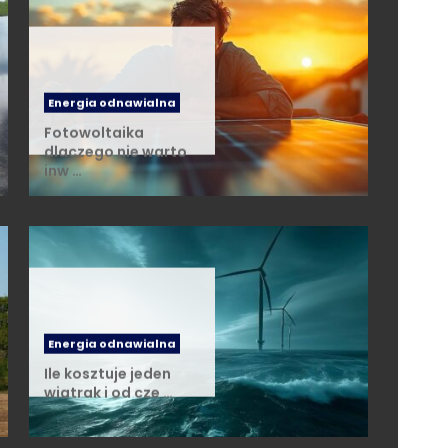
Energia odnawialna
Fotowoltaika
dlaczego nie warto
inw …
Energia odnawialna
Ile kosztuje jeden
wiatrak i od cze …