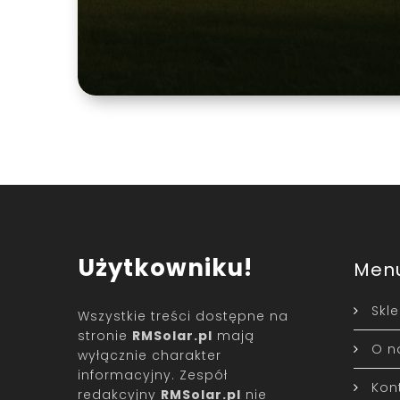
Użytkowniku!
Men
Skl
Wszystkie treści dostępne na
stronie
RMSolar.pl
mają
O n
wyłącznie charakter
informacyjny. Zespół
Kon
redakcyjny
RMSolar.pl
nie