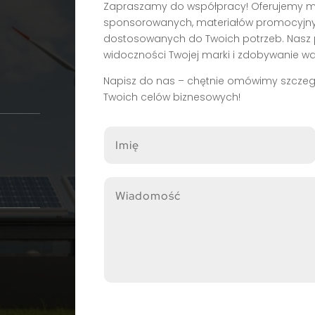
Zapraszamy do współpracy! Oferujemy moż
sponsorowanych, materiałów promocyjny
dostosowanych do Twoich potrzeb. Nasz 
widoczności Twojej marki i zdobywanie wa
Napisz do nas – chętnie omówimy szczeg
Twoich celów biznesowych!