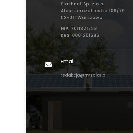
Slashnet Sp. z o.o.
Aleje Jerozolimskie 109/70
02-011 Warszawa
NIP: 7011321728
KRS: 0001251686
Email

redakcja@rmsolar.pl