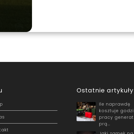
u
Ostatnie artykuły
ep
Ile naprawdę
kosztuje godz
as
pracy generat
prą…
takt
Jaki zamek na