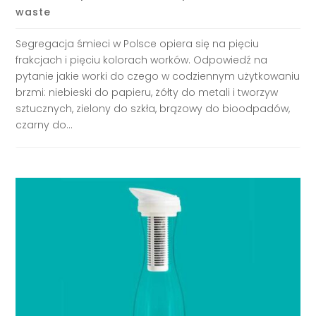
waste
Segregacja śmieci w Polsce opiera się na pięciu
frakcjach i pięciu kolorach worków. Odpowiedź na
pytanie jakie worki do czego w codziennym użytkowaniu
brzmi: niebieski do papieru, żółty do metali i tworzyw
sztucznych, zielony do szkła, brązowy do bioodpadów,
czarny do...