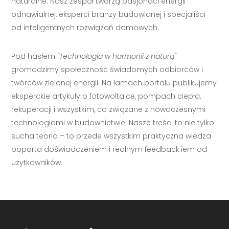
naturalne. Nasz zespół tworzą pasjonaci energii
odnawialnej, eksperci branży budowlanej i specjaliści
od inteligentnych rozwiązań domowych.
Pod hasłem
"Technologia w harmonii z naturą"
gromadzimy społeczność świadomych odbiorców i
twórców zielonej energii. Na łamach portalu publikujemy
eksperckie artykuły o fotowoltaice, pompach ciepła,
rekuperacji i wszystkim, co związane z nowoczesnymi
technologiami w budownictwie. Nasze treści to nie tylko
sucha teoria – to przede wszystkim praktyczna wiedza
poparta doświadczeniem i realnym feedback'iem od
użytkowników.