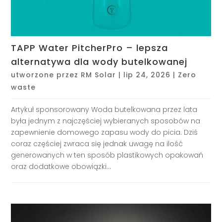
TAPP Water PitcherPro – lepsza
alternatywa dla wody butelkowanej
utworzone przez
RM Solar
|
lip 24, 2026
|
Zero
waste
Artykuł sponsorowany Woda butelkowana przez lata
była jednym z najczęściej wybieranych sposobów na
zapewnienie domowego zapasu wody do picia. Dziś
coraz częściej zwraca się jednak uwagę na ilość
generowanych w ten sposób plastikowych opakowań
oraz dodatkowe obowiązki...