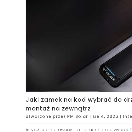
Jaki zamek na kod wybrać do drzwi
montaż na zewnątrz
utworzone przez
RM Solar
|
sie 4, 2026
|
Int
Artykuł sponsorowany Jaki zamek na kod wybrać? 