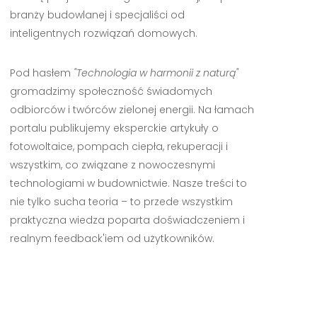
branży budowlanej i specjaliści od
inteligentnych rozwiązań domowych.
Pod hasłem
"Technologia w harmonii z naturą"
gromadzimy społeczność świadomych
odbiorców i twórców zielonej energii. Na łamach
portalu publikujemy eksperckie artykuły o
fotowoltaice, pompach ciepła, rekuperacji i
wszystkim, co związane z nowoczesnymi
technologiami w budownictwie. Nasze treści to
nie tylko sucha teoria – to przede wszystkim
praktyczna wiedza poparta doświadczeniem i
realnym feedback'iem od użytkowników.