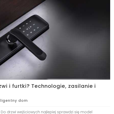
 i furtki? Technologie, zasilanie i
eligentny dom
Do drzwi wejściowych najlepiej sprawdzi się model