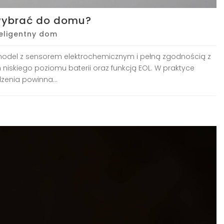
 wybrać do domu?
teligentny dom
model z sensorem elektrochemicznym i pełną zgodnością z
iskiego poziomu baterii oraz funkcją EOL. W praktyce
zenia powinna...