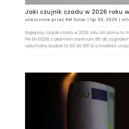
Jaki czujnik czadu w 2026 roku
utworzone przez
RM Solar
|
lip 30, 2026
|
In
Najlepszy czujnik czadu w 2026 roku do domu to 
PN-EN 50291, z alarmem minimum 85 dB, sygnałem n
optymalny budżet to 50 do 100 zł, a trwałość urząd