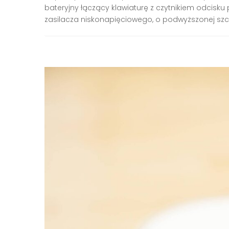
bateryjny łączący klawiaturę z czytnikiem odcisku p
zasilacza niskonapięciowego, o podwyższonej szcz