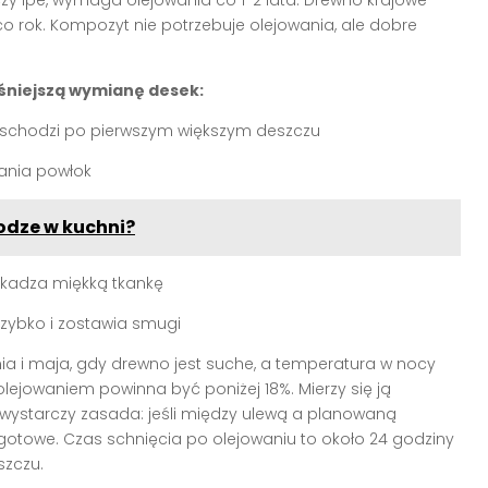
czy ipe, wymaga olejowania co 1-2 lata. Drewno krajowe –
o rok. Kompozyt nie potrzebuje olejowania, ale dobre
eśniejszą wymianę desek:
 i schodzi po pierwszym większym deszczu
wania powłok
odze w kuchni?
szkadza miękką tkankę
szybko i zostawia smugi
a i maja, gdy drewno jest suche, a temperatura w nocy
olejowaniem powinna być poniżej 18%. Mierzy się ją
 wystarczy zasada: jeśli między ulewą a planowaną
 gotowe. Czas schnięcia po olejowaniu to około 24 godziny
szczu.