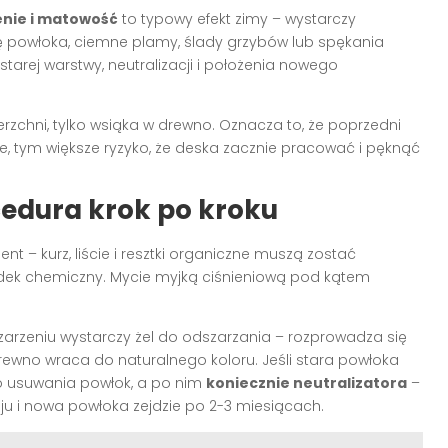
enie i matowość
to typowy efekt zimy – wystarczy
ę powłoka, ciemne plamy, ślady grzybów lub spękania
tarej warstwy, neutralizacji i położenia nowego
rzchni, tylko wsiąka w drewno. Oznacza to, że poprzedni
anie, tym większe ryzyko, że deska zacznie pracować i pęknąć
cedura krok po kroku
nt – kurz, liście i resztki organiczne muszą zostać
środek chemiczny. Mycie myjką ciśnieniową pod kątem
szarzeniu wystarczy żel do odszarzania – rozprowadza się
Drewno wraca do naturalnego koloru. Jeśli stara powłoka
 do usuwania powłok, a po nim
koniecznie neutralizatora
–
eju i nowa powłoka zejdzie po 2-3 miesiącach.