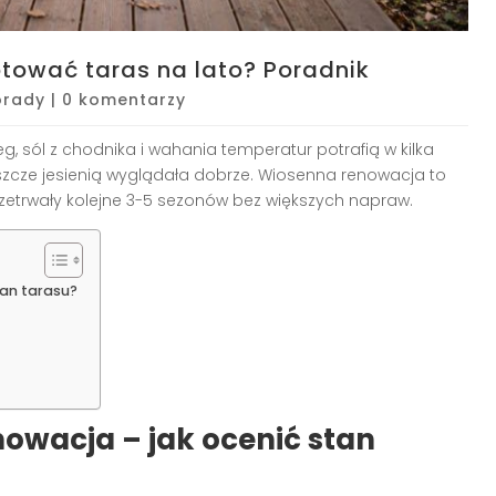
tować taras na lato? Poradnik
orady
|
0 komentarzy
g, sól z chodnika i wahania temperatur potrafią w kilka
eszcze jesienią wyglądała dobrze. Wiosenna renowacja to
przetrwały kolejne 3-5 sezonów bez większych napraw.
tan tarasu?
nowacja – jak ocenić stan