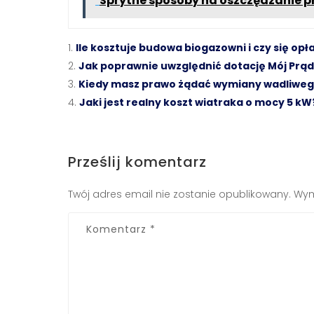
Sprytne sposoby na oszczędzanie p
Ile kosztuje budowa biogazowni i czy się opł
Jak poprawnie uwzględnić dotację Mój Prąd 
Kiedy masz prawo żądać wymiany wadliweg
Jaki jest realny koszt wiatraka o mocy 5 kW
Prześlij komentarz
Twój adres email nie zostanie opublikowany.
Wym