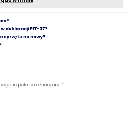
rądu w firmie
aca?
w deklaracji PIT-37?
o sprzętu na nowy?
?
agane pola są oznaczone
*