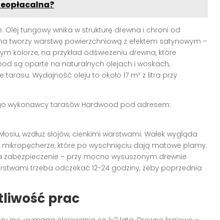
nieopłacalna?
. Olej tungowy wnika w strukturę drewna i chroni od
odna tworzy warstwę powierzchniową z efektem satynowym –
nym kolorze, na przykład odświeżeniu drewna, które
oWood są oparte na naturalnych olejach i woskach,
ie tarasu. Wydajność oleju to około 17 m² z litra przy
ego wykonawcy tarasów Hardwood pod adresem:
łosiu, wzdłuż słojów, cienkimi warstwami. Wałek wygląda
a mikropęcherze, które po wyschnięciu dają matowe plamy.
ia zabezpieczenie – przy mocno wysuszonym drewnie
rstwami trzeba odczekać 12-24 godziny, żeby poprzednia
tliwość prac