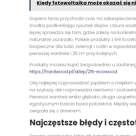
Kiedy fotowoltaika może okazać się 
Dopiero teraz przychodzi czas na zabezpieczenie
środka, podkreślając rysunek słojów. Lazura w
lepiej sprawdza się tam, gdzie zależy na konkret
naturalnie zszarzało. Polskie produkty z linii Ec
bezpieczne dla ludzi, zwierząt i roślin w sąsiedztw
pierwszej warstwie i 25 m² przy kolejnych.
Produkty możesz kupić bezpośrednio u zaufan
https://hardwood.pl/sklep/215-ecowood
Olej najlepiej rozprowadzać pędzlem o miękkim w
na szybszy, ale rozprowadza nierówno i zostawi
Pierwsza warstwa wnika głęboko, druga uzupełn
egzotycznym trzecia bywa potrzebna. Między wa
związała się z drewnem.
Najczęstsze błędy i często