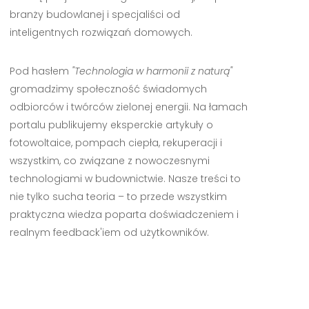
branży budowlanej i specjaliści od
inteligentnych rozwiązań domowych.
Pod hasłem
"Technologia w harmonii z naturą"
gromadzimy społeczność świadomych
odbiorców i twórców zielonej energii. Na łamach
portalu publikujemy eksperckie artykuły o
fotowoltaice, pompach ciepła, rekuperacji i
wszystkim, co związane z nowoczesnymi
technologiami w budownictwie. Nasze treści to
nie tylko sucha teoria – to przede wszystkim
praktyczna wiedza poparta doświadczeniem i
realnym feedback'iem od użytkowników.