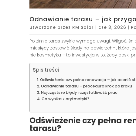
Odnawianie tarasu – jak przygo
utworzone przez
RM Solar
|
cze 3, 2026
|
P
Po zimie taras zwykle wymaga uwagi. Wilgoć, śnie
miesięcy zostawić ślady na powierzchni, która j
nie kosmetyka – to inwestycja w to, żeby deski 
Spis treści
Odświeżenie czy pełna renowacja – jak ocenić s
Odnawianie tarasu – procedura krok po kroku
Najczęstsze błędy i częstotliwość prac
Co wynika z arytmetyki?
Odświeżenie czy pełna re
tarasu?