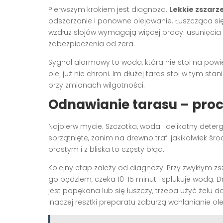
Pierwszym krokiem jest diagnoza.
Lekkie zszarz
odszarzanie i ponowne olejowanie. Łuszcząca si
wzdłuż słojów wymagają więcej pracy: usunięcia s
zabezpieczenia od zera.
Sygnał alarmowy to woda, która nie stoi na powie
olej już nie chroni. Im dłużej taras stoi w tym st
przy zmianach wilgotności.
Odnawianie tarasu – pro
Najpierw mycie. Szczotka, woda i delikatny deterge
sprzątnięte, zanim na drewno trafi jakikolwiek 
prostym i z bliska to częsty błąd.
Kolejny etap zależy od diagnozy. Przy zwykłym z
go pędzlem, czeka 10-15 minut i spłukuje wodą. 
jest popękana lub się łuszczy, trzeba użyć żelu
inaczej resztki preparatu zaburzą wchłanianie ol