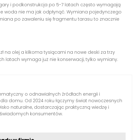
Legary i podkonstrukcja po 5-7 latach często wymagają
zie woda nie ma jak odpłynąć. Wymiana pojedynczego
ymiana po zawaleniu się fragmentu tarasu to znacznie
zł na olej a kilkoma tysiącami na nowe deski za trzy
zech latach wymaga już nie konserwacji, tylko wymiany.
ematyczny o odnawialnych źródłach energii i
h dla domu. Od 2024 roku łączymy świat nowoczesnych
wisko naturalne, dostarczając praktyczną wiedzę i
a świadomych konsumentów.