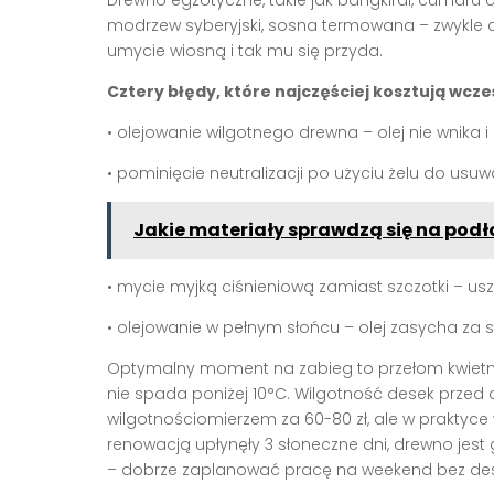
Drewno egzotyczne, takie jak bangkirai, cumaru 
modrzew syberyjski, sosna termowana – zwykle c
umycie wiosną i tak mu się przyda.
Cztery błędy, które najczęściej kosztują wcz
• olejowanie wilgotnego drewna – olej nie wnika
• pominięcie neutralizacji po użyciu żelu do usu
Jakie materiały sprawdzą się na podł
• mycie myjką ciśnieniową zamiast szczotki – u
• olejowanie w pełnym słońcu – olej zasycha za 
Optymalny moment na zabieg to przełom kwietni
nie spada poniżej 10°C. Wilgotność desek przed 
wilgotnościomierzem za 60-80 zł, ale w praktyce
renowacją upłynęły 3 słoneczne dni, drewno jest
– dobrze zaplanować pracę na weekend bez de