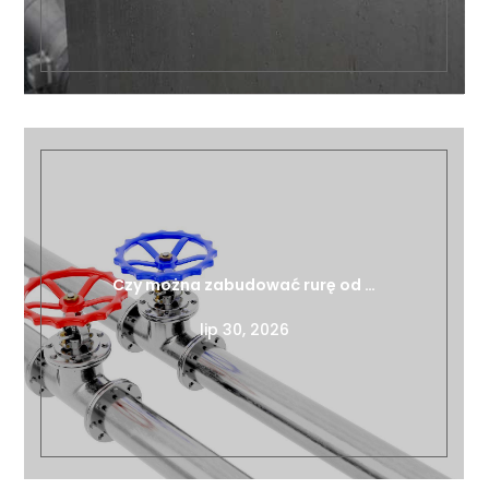
Czy można zabudować rurę od …
lip 30, 2026