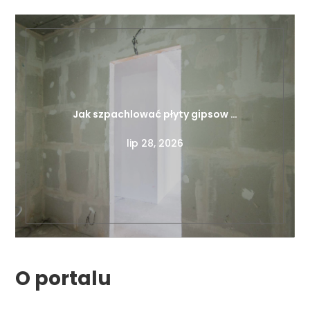
Jak szpachlować płyty gipsow …
lip 28, 2026
O portalu