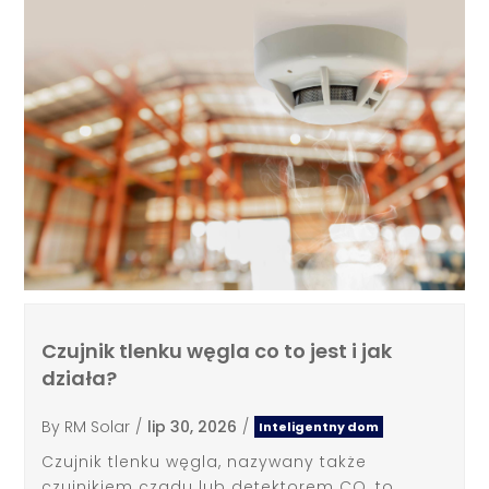
Czujnik tlenku węgla co to jest i jak
działa?
By
RM Solar
/
lip 30, 2026
/
Inteligentny dom
Czujnik tlenku węgla, nazywany także
czujnikiem czadu lub detektorem CO, to