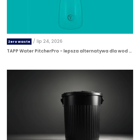
/
lip 24, 2026
Zero waste
TAPP Water PitcherPro - lepsza alternatywa dla wod …