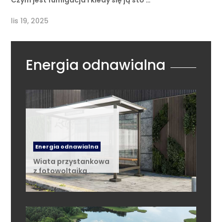
lis 19, 2025
Energia odnawialna
Energia odnawialna
Wiata przystankowa
z fotowoltaiką …