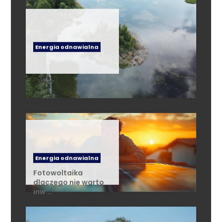
Energia odnawialna
Energia odnawialna
Fotowoltaika
dlaczego nie warto
inw …