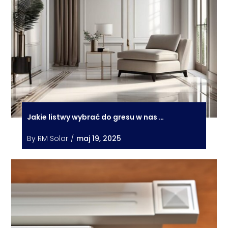
Jakie listwy wybrać do gresu w nas …
By
RM Solar
/
maj 19, 2025