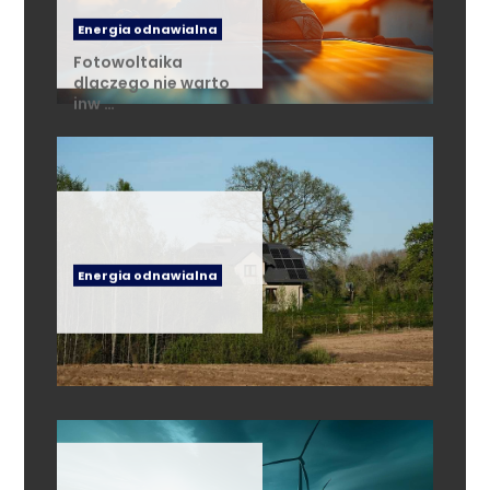
Energia odnawialna
Fotowoltaika
dlaczego nie warto
inw …
Energia odnawialna