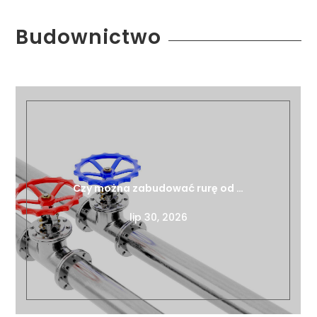
Budownictwo
Czy można zabudować rurę od …
lip 30, 2026