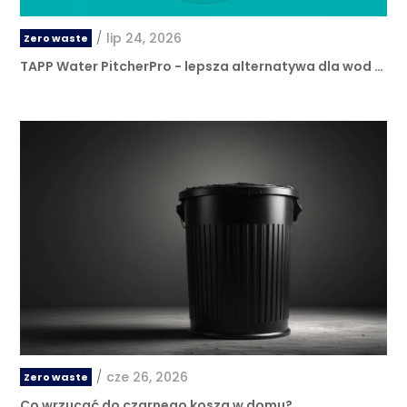
/
lip 24, 2026
Zero waste
TAPP Water PitcherPro - lepsza alternatywa dla wod …
/
cze 26, 2026
Zero waste
Co wrzucać do czarnego kosza w domu?