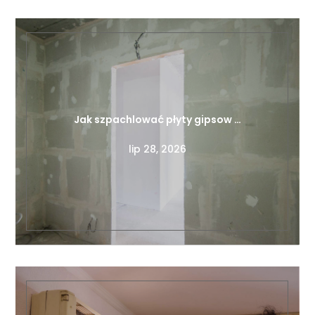
Jak szpachlować płyty gipsow …
lip 28, 2026