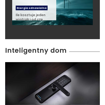
Energia odnawialna
Ile kosztuje jeden
wiatrak i od cze …
Inteligentny dom