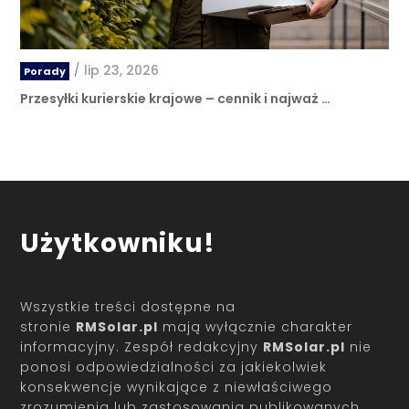
/
lip 23, 2026
Porady
Przesyłki kurierskie krajowe – cennik i najważ …
Użytkowniku!
Wszystkie treści dostępne na
stronie
RMSolar.pl
mają wyłącznie charakter
informacyjny. Zespół redakcyjny
RMSolar.pl
nie
ponosi odpowiedzialności za jakiekolwiek
konsekwencje wynikające z niewłaściwego
zrozumienia lub zastosowania publikowanych