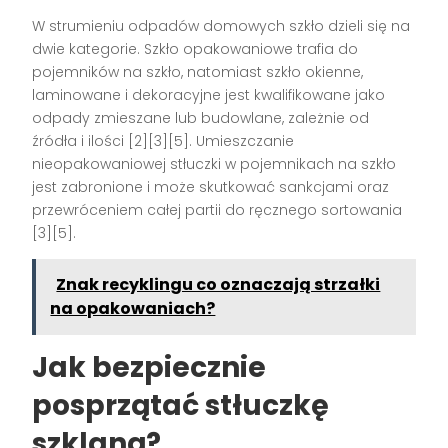
W strumieniu odpadów domowych szkło dzieli się na
dwie kategorie. Szkło opakowaniowe trafia do
pojemników na szkło, natomiast szkło okienne,
laminowane i dekoracyjne jest kwalifikowane jako
odpady zmieszane lub budowlane, zależnie od
źródła i ilości [2][3][5]. Umieszczanie
nieopakowaniowej stłuczki w pojemnikach na szkło
jest zabronione i może skutkować sankcjami oraz
przewróceniem całej partii do ręcznego sortowania
[3][5].
Znak recyklingu co oznaczają strzałki
na opakowaniach?
Jak bezpiecznie
posprzątać stłuczkę
szklaną?