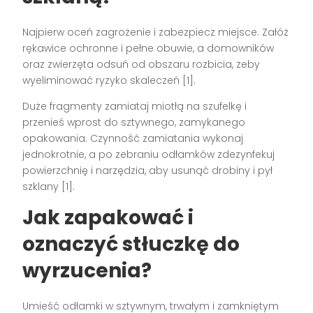
Najpierw oceń zagrożenie i zabezpiecz miejsce. Załóż
rękawice ochronne i pełne obuwie, a domowników
oraz zwierzęta odsuń od obszaru rozbicia, żeby
wyeliminować ryzyko skaleczeń [1].
Duże fragmenty zamiataj miotłą na szufelkę i
przenieś wprost do sztywnego, zamykanego
opakowania. Czynność zamiatania wykonaj
jednokrotnie, a po zebraniu odłamków zdezynfekuj
powierzchnię i narzędzia, aby usunąć drobiny i pył
szklany [1].
Jak zapakować i
oznaczyć stłuczkę do
wyrzucenia?
Umieść odłamki w sztywnym, trwałym i zamkniętym