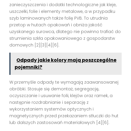
zanieczyszczenia i dodatki technologiczne jak kleje,
uszczelki, folie i elementy metalowe, a w przypadku
szyb laminowanych także folię PVB. To utrudnia
przetop w hutach opakowań i obniża jakość
uzyskanego surowca, dlatego nie powinno trafiać do
strumienia szkła opakowaniowego z gospodarstw
domowych [2][3][4][6].
Odpady jakie kolory mają poszczególne
pojemniki?
W przemyśle odpady te wymagają zaawansowanej
obróbki. Stosuje się demontaż, segregację,
oczyszczanie i usuwanie folii, klejów oraz ramek, a
następnie rozdrabnianie i separację z
wykorzystaniem systemów optycznych i
magnetycznych przed przekazaniem stłuczki do hut
lub dalszych zastosowań materiałowych [4][6].