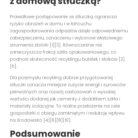
z domową stłuczką?
Prawidłowe postępowanie ze stłuczką ogranicza
ryzyko obrażeń w domu i w łańcuchu
zagospodarowania odpadów dzięki odpowiedniemu
zabezpieczeniu, oznaczeniu i wyborowi właściwego
strumienia zbiórki [1][3]. Równocześnie nie
zanieczyszcza frakcji szkła opakowaniowego, co
podnosi skuteczność recyklingu butelek i słoików [2]
[5].
Dla przemysłu recykling dobrze przygotowanej
stłuczki oznacza mniejsze zużycie energii i surowców
pierwotnych oraz rozwój zastosowań o wysokiej
wartości dodanej jak cementy z dodatkiem szkła i
materiały izolacyjne. To realne przełożenie na cele
gospodarki o obiegu zamkniętym i redukcję wpływu
na środowisko [4][6][8][10].
Podsumowanie