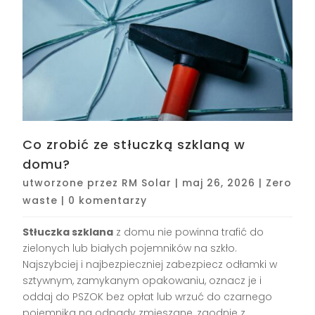
Co zrobić ze stłuczką szklaną w
domu?
utworzone przez
RM Solar
|
maj 26, 2026
|
Zero
waste
|
0 komentarzy
Stłuczka szklana
z domu nie powinna trafić do
zielonych lub białych pojemników na szkło.
Najszybciej i najbezpieczniej zabezpiecz odłamki w
sztywnym, zamykanym opakowaniu, oznacz je i
oddaj do PSZOK bez opłat lub wrzuć do czarnego
pojemnika na odpady zmieszane, zgodnie z