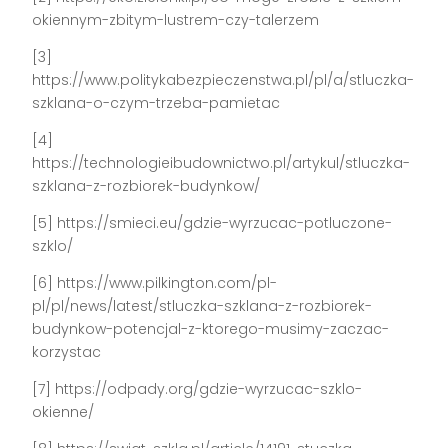
okiennym-zbitym-lustrem-czy-talerzem
[3]
https://www.politykabezpieczenstwa.pl/pl/a/stluczka-
szklana-o-czym-trzeba-pamietac
[4]
https://technologieibudownictwo.pl/artykul/stluczka-
szklana-z-rozbiorek-budynkow/
[5] https://smieci.eu/gdzie-wyrzucac-potluczone-
szklo/
[6] https://www.pilkington.com/pl-
pl/pl/news/latest/stluczka-szklana-z-rozbiorek-
budynkow-potencjal-z-ktorego-musimy-zaczac-
korzystac
[7] https://odpady.org/gdzie-wyrzucac-szklo-
okienne/