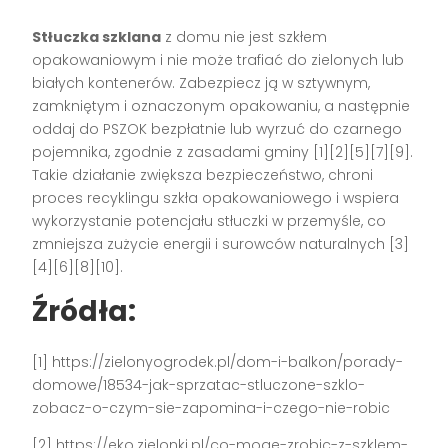
Stłuczka szklana
z domu nie jest szkłem
opakowaniowym i nie może trafiać do zielonych lub
białych kontenerów. Zabezpiecz ją w sztywnym,
zamkniętym i oznaczonym opakowaniu, a następnie
oddaj do PSZOK bezpłatnie lub wyrzuć do czarnego
pojemnika, zgodnie z zasadami gminy [1][2][5][7][9].
Takie działanie zwiększa bezpieczeństwo, chroni
proces recyklingu szkła opakowaniowego i wspiera
wykorzystanie potencjału stłuczki w przemyśle, co
zmniejsza zużycie energii i surowców naturalnych [3]
[4][6][8][10].
Źródła:
[1] https://zielonyogrodek.pl/dom-i-balkon/porady-
domowe/18534-jak-sprzatac-stluczone-szklo-
zobacz-o-czym-sie-zapomina-i-czego-nie-robic
[2] https://eko.zielonki.pl/co-moge-zrobic-z-szklem-