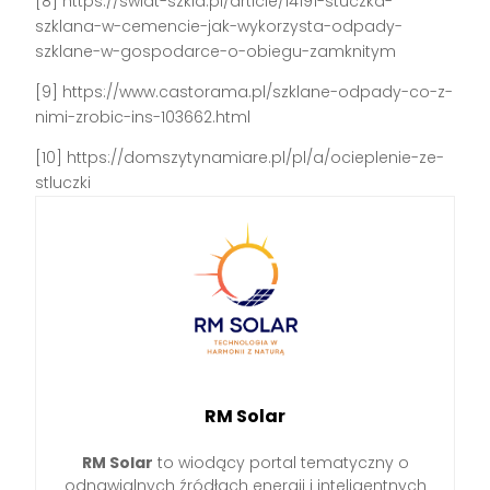
[8] https://swiat-szkla.pl/article/14191-stuczka-
szklana-w-cemencie-jak-wykorzysta-odpady-
szklane-w-gospodarce-o-obiegu-zamknitym
[9] https://www.castorama.pl/szklane-odpady-co-z-
nimi-zrobic-ins-103662.html
[10] https://domszytynamiare.pl/pl/a/ocieplenie-ze-
stluczki
RM Solar
RM Solar
to wiodący portal tematyczny o
odnawialnych źródłach energii i inteligentnych