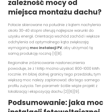
zależność mocy od
miejsca montażu dachu?
Połacie skierowane na południe z kątem nachylenia
około 30-40 stopni oferują najlepsze warunki do
uzysku energii. Orientacja wschód zachód i większe
odchylenia od optymalnego kąta zwiększają
wymaganą
moc instalacji PV
, aby utrzymać tę
samą produkcję roczną [1][8].
Regionalne zróżnicowanie nasłonecznienia
powoduje, że z 1 kWp można uzyskać 800-1000 kWh
rocznie. Im bliżej dolnej granicy tego przedziału, tym
większą moc należy zaplanować dla tego samego
profilu zużycia. Ten parametr ściśle wiąże projekt z
lokalizacją i ekspozycją dachu [2][6][9].
Podsumowanie: jaka moc