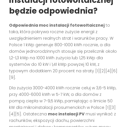
instalacji fotowoltaicznej
będzie odpowiednia?
Odpowiednia moc instalacji fotowoltaicznej
to
taka, która pokrywa roczne zużycie energii z
uwzględnieniem realnych strat i warunków pracy. W
Polsce 1 kWp generuje 800-1000 kWh rocznie, a dla
domów jednorodzinnych stosuje się przelicznik około
1,2-1,3 kWp na 1000 kWh zużycia lub 1,25 kWp dla
systemów do 10 kW i 1,41 kWp powyżej 10 kW, z
typowym dodatkiem 20 procent na straty [1][2][4][6]
[9].
Dla zużycia 3000-4000 kWh rocznie celuj w 3,6-5 kWp,
przy 4000-6000 kWh w 5-7 kW, a dla domów z
pompą ciepła w 7-9,5 kWp, pamiętając o limicie 50
kW dla mikroinstalacji prosumenckich w Polsce [1][3]
[4][5]. Ostateczna
moc instalacji PV
musi wynikać z
rachunków, ekspozycji dachu, powierzchni