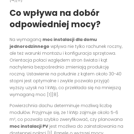
Co wpływa na dobór
odpowiedniej mocy?
Na wymaganą
moc instalacji dla domu
jednorodzinnego
wpływa nie tylko rachunek roczny,
ale też warunki montażu i konfiguracja sprzętowa.
Orientacja połaci względem stron świata i kąt
nachylenia bezpośrednio zmieniają produkcję
roczną. Ustawienie na południe z kątem około 30-40
stopni jest optymalne i zwykle pozwala przyjąć
wyższy uzysk na 1 kWp, co przekłada się na mniejszą
wymaganą moc [1][8].
Powierzchnia dachu determinuje możliwą liczbę
modułów. Przyjmuje się, że 1 kWp zajmuje około 5-6
m², co pozwala szybko zweryfikować, czy planowana
moc instalacji PV
jest możliwa do zainstalowania na
dostępnej połaci [1]. Panele o wyższej mocy