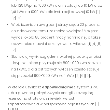
lub 1,25 kWp na 1000 kWh dla instalacji do 10 kW oraz
1,41 kWp na 1000 kWh dla instalacji powyżej 10 kW [1]
[2][4].
W obliczeniach uwzględnij straty rzędu 20 procent,
co odpowiada temu, że realna wydajność często
wynosi około 80 procent mocy nominalnej, a także
odzwierciedla ubytki przesyłowe i użytkowe [1][4][6]
[7].
Skontroluj wynik względem lokalnej produktywności
1 kWp. W Polsce przyjmuje się 800-1000 kWh rocznie
na 1 kWp, a dla ostrożnych wyliczeń często stosuje
się przedział 900-1000 kWh na 1 kWp [2][6][9].
W efekcie uzyskasz
odpowiednią moc
systemu PV,
która powinna pokryć zużycie energii z rozsądną
rezerwą na straty oraz niewielki wzrost
zapotrzebowania w perspektywie najbliższych lat [1]
[4][6].