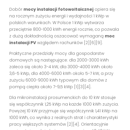
Dobór
mocy instalacji fotowoltaicznej
opiera się
na rocznym zużyciu energii i wydajności 1 kWp w
polskich warunkach. W Polsce 1 kWp wytwarza
przeciętnie 800-1000 kWh energii rocznie, co pozwala
z dużą dokładnością oszacować wymaganą
moc
instalacji PV
względem rachunków [2][6][9].
Praktyczne przedziały mocy dla gospodarstw
domowych są następujące: dla 2000-3000 kWh
zaleca się około 3-4 kW, dla 3000-4000 kWh około
3,6-5 kWp, dla 4000-6000 kWh około 5-7 kW, a przy
zużyciu 6000-9000 kWh typowym dla domów z
pompą ciepła około 7-9,5 kWp [1][3][4].
Dla mikroinstalacji prosumenckich do 10 kW stosuje
się współczynnik 1,25 kWp na każde 1000 kWh zużycia.
Powyżej 10 kW przyjmuje się współczynnik 1,41 kWp na
1000 kWh, co wynika z realnych strat i charakterystyki
pracy większych systemów [2][4]. Orientacyjnie