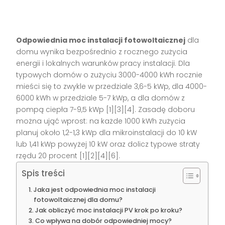
Odpowiednia moc instalacji fotowoltaicznej
dla
domu wynika bezpośrednio z rocznego zużycia
energii i lokalnych warunków pracy instalacji. Dla
typowych domów o zużyciu 3000-4000 kWh rocznie
mieści się to zwykle w przedziale 3,6-5 kWp, dla 4000-
6000 kWh w przedziale 5-7 kWp, a dla domów z
pompą ciepła 7-9,5 kWp [1][3][4]. Zasadę doboru
można ująć wprost: na każde 1000 kWh zużycia
planuj około 1,2-1,3 kWp dla mikroinstalacji do 10 kW
lub 1,41 kWp powyżej 10 kW oraz dolicz typowe straty
rzędu 20 procent [1][2][4][6].
Spis treści
Jaka jest odpowiednia moc instalacji
fotowoltaicznej dla domu?
Jak obliczyć moc instalacji PV krok po kroku?
Co wpływa na dobór odpowiedniej mocy?