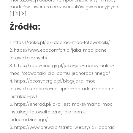
montażowej i doboru komponentów, w tym mocy
modułów, inwertera oraz warunków gwarancyjnych
[1][2][8].
Źródła:
https://doko.pl/jak-dobrac-moc-fotowoltaiki/
https://www.ecocomfort.pl/jaka-moc-paneli-
fotowoltaicznych/
https://kobo-energy.pl/jaka-jest-maksymalna-
moc-fotowoltaiki-dla-domu-jednorodzinnego/
https://ecosynergia.pl/blog/jaka-moc-
fotowoltaiki-bedzie-najlepsza-poradnik-doboru-
instalacji-pv/
https://enerad.pl/jaka-jest-maksymalna-moc-
instalacji-fotowoltaicznej-dla-domu-
jednorodzinnego/
https://www.brewa.pl/strefa-wiedzy/jak-dobrac-