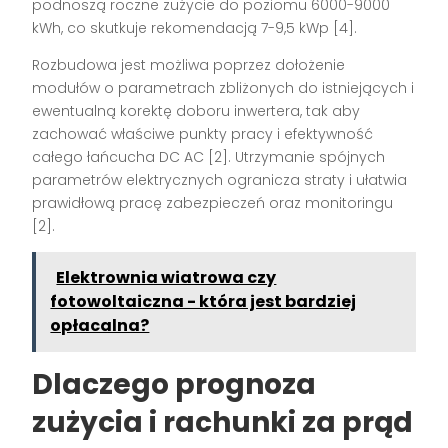
podnoszą roczne zużycie do poziomu 6000-9000
kWh, co skutkuje rekomendacją 7-9,5 kWp [4].
Rozbudowa jest możliwa poprzez dołożenie
modułów o parametrach zbliżonych do istniejących i
ewentualną korektę doboru inwertera, tak aby
zachować właściwe punkty pracy i efektywność
całego łańcucha DC AC [2]. Utrzymanie spójnych
parametrów elektrycznych ogranicza straty i ułatwia
prawidłową pracę zabezpieczeń oraz monitoringu
[2].
Elektrownia wiatrowa czy
fotowoltaiczna - która jest bardziej
opłacalna?
Dlaczego prognoza
zużycia i rachunki za prąd