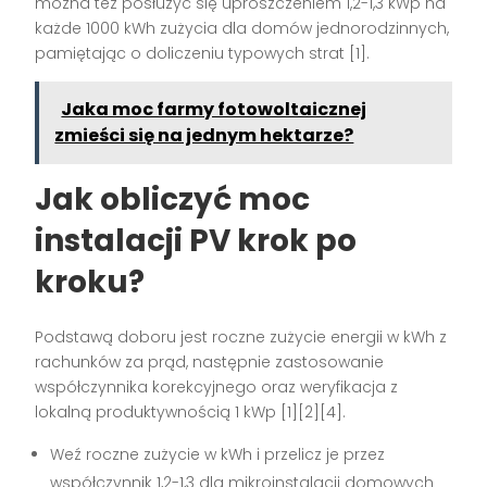
można też posłużyć się uproszczeniem 1,2-1,3 kWp na
każde 1000 kWh zużycia dla domów jednorodzinnych,
pamiętając o doliczeniu typowych strat [1].
Jaka moc farmy fotowoltaicznej
zmieści się na jednym hektarze?
Jak obliczyć moc
instalacji PV krok po
kroku?
Podstawą doboru jest roczne zużycie energii w kWh z
rachunków za prąd, następnie zastosowanie
współczynnika korekcyjnego oraz weryfikacja z
lokalną produktywnością 1 kWp [1][2][4].
Weź roczne zużycie w kWh i przelicz je przez
współczynnik 1,2-1,3 dla mikroinstalacji domowych