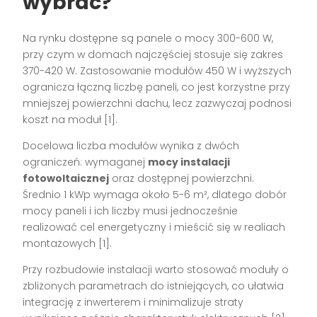
wybrać?
Na rynku dostępne są panele o mocy 300-600 W,
przy czym w domach najczęściej stosuje się zakres
370-420 W. Zastosowanie modułów 450 W i wyższych
ogranicza łączną liczbę paneli, co jest korzystne przy
mniejszej powierzchni dachu, lecz zazwyczaj podnosi
koszt na moduł [1].
Docelowa liczba modułów wynika z dwóch
ograniczeń: wymaganej
mocy instalacji
fotowoltaicznej
oraz dostępnej powierzchni.
Średnio 1 kWp wymaga około 5-6 m², dlatego dobór
mocy paneli i ich liczby musi jednocześnie
realizować cel energetyczny i mieścić się w realiach
montażowych [1].
Przy rozbudowie instalacji warto stosować moduły o
zbliżonych parametrach do istniejących, co ułatwia
integrację z inwerterem i minimalizuje straty