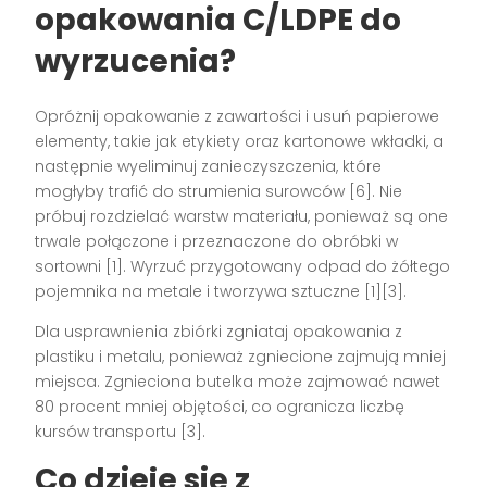
opakowania C/LDPE
do
wyrzucenia?
Opróżnij opakowanie z zawartości i usuń papierowe
elementy, takie jak etykiety oraz kartonowe wkładki, a
następnie wyeliminuj zanieczyszczenia, które
mogłyby trafić do strumienia surowców [6]. Nie
próbuj rozdzielać warstw materiału, ponieważ są one
trwale połączone i przeznaczone do obróbki w
sortowni [1]. Wyrzuć przygotowany odpad do żółtego
pojemnika na metale i tworzywa sztuczne [1][3].
Dla usprawnienia zbiórki zgniataj opakowania z
plastiku i metalu, ponieważ zgniecione zajmują mniej
miejsca. Zgnieciona butelka może zajmować nawet
80 procent mniej objętości, co ogranicza liczbę
kursów transportu [3].
Co dzieje się z