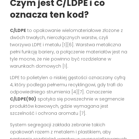
Czym jest
C/LDPE
i co
oznacza ten kod?
C/LDPE
to opakowanie wielomateriałowe złożone z
dwóch trwałych, nierozłącznych warstw, czyli
tworzywa LDPE i metalu [1][6]. Warstwa metaliczna
pełni funkcję bariery, a połączenie materiałów jest na
tyle mocne, że nie powinno być rozdzielane w
warunkach domowych [1].
LDPE to polietylen o niskiej gęstości oznaczany cyfrą
4, który podlega pełnemu recyklingowi, gdy trafi do
odpowiedniego strumienia [4][7]. Oznaczenie
C/LDPE(90)
spotyka się powszechnie w segmencie
produktów kawowych, gdzie wymagana jest
szczelność i ochrona aromatu [7].
System segregacji zakłada zebranie takich
opakowań razem z metalem i plastikiem, aby