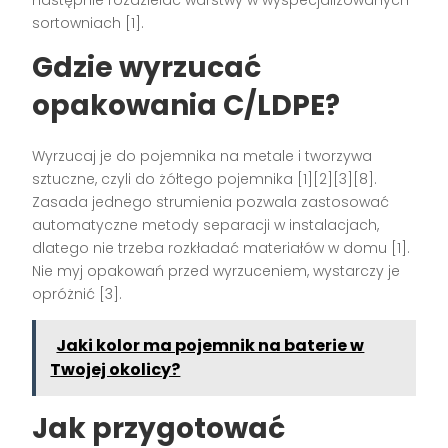
następnie rozdzielać warstwy w wyspecjalizowanych
sortowniach [1].
Gdzie wyrzucać
opakowania C/LDPE
?
Wyrzucaj je do pojemnika na metale i tworzywa
sztuczne, czyli do żółtego pojemnika [1][2][3][8].
Zasada jednego strumienia pozwala zastosować
automatyczne metody separacji w instalacjach,
dlatego nie trzeba rozkładać materiałów w domu [1].
Nie myj opakowań przed wyrzuceniem, wystarczy je
opróżnić [3].
Jaki kolor ma pojemnik na baterie w
Twojej okolicy?
Jak przygotować