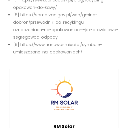
[7] https://www.coffeedesk.pl/blog/recycling-
opakowan-do-kawy/
[8] https://samorzad.gov.pl/web/gmina-
dobron/przewodnik-po-recyklingu-i-
oznaczeniach-na-opakowaniach–jak-prawidlowo-
segregowac-odpady
[9] https://www.nanowosmieci.pl/symbole-
umieszczane-na-opakowaniach/
RM Solar