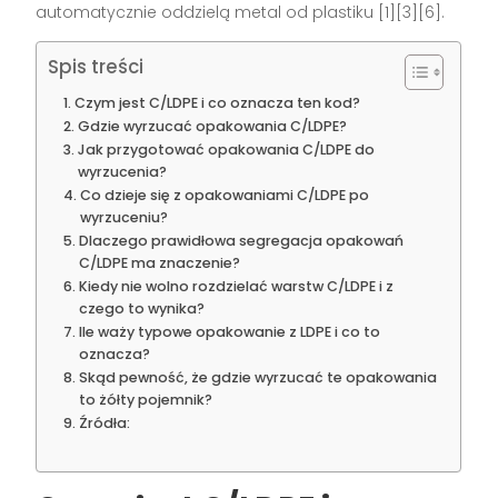
automatycznie oddzielą metal od plastiku [1][3][6].
Spis treści
Czym jest C/LDPE i co oznacza ten kod?
Gdzie wyrzucać opakowania C/LDPE?
Jak przygotować opakowania C/LDPE do
wyrzucenia?
Co dzieje się z opakowaniami C/LDPE po
wyrzuceniu?
Dlaczego prawidłowa segregacja opakowań
C/LDPE ma znaczenie?
Kiedy nie wolno rozdzielać warstw C/LDPE i z
czego to wynika?
Ile waży typowe opakowanie z LDPE i co to
oznacza?
Skąd pewność, że gdzie wyrzucać te opakowania
to żółty pojemnik?
Źródła: