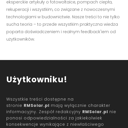
eksperckie artykuły o fotowoltaice, pompach ciepła,
rekuperacji i wszystkim, co związane z nowoczesnymi
technologiami w budownictwie. Nasze treści to nie tylko
sucha teoria – to przede wszystkim praktyczna wiedza
poparta doświadczeniem i realnym feedback'iem od
użytkowników.
Użytkowniku!
Wszystkie treści dostępne na
stronie
RMSolar.pl
mają wyłącznie charakter
informacyjny. Zespół redakcyjny
RMSolar.pl
nie
ponosi odpowiedzialności za jakiekolwiek
konsekwencje wynikające z niewłaściwego