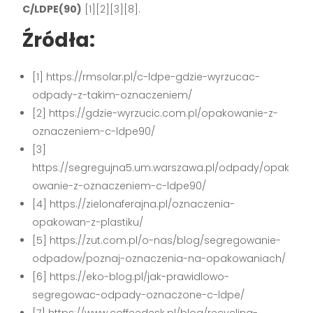
C/LDPE(90)
[1][2][3][8].
Źródła:
[1] https://rmsolar.pl/c-ldpe-gdzie-wyrzucac-
odpady-z-takim-oznaczeniem/
[2] https://gdzie-wyrzucic.com.pl/opakowanie-z-
oznaczeniem-c-ldpe90/
[3]
https://segregujna5.um.warszawa.pl/odpady/opak
owanie-z-oznaczeniem-c-ldpe90/
[4] https://zielonaferajna.pl/oznaczenia-
opakowan-z-plastiku/
[5] https://zut.com.pl/o-nas/blog/segregowanie-
odpadow/poznaj-oznaczenia-na-opakowaniach/
[6] https://eko-blog.pl/jak-prawidlowo-
segregowac-odpady-oznaczone-c-ldpe/