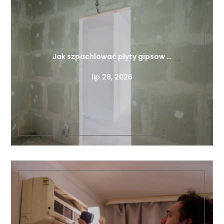
Jak szpachlować płyty gipsow …
lip 28, 2026