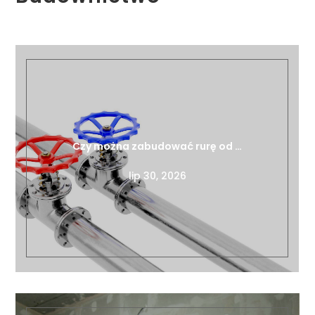
Czy można zabudować rurę od …
lip 30, 2026