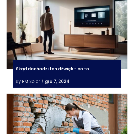
Skąd dochodzi ten dźwięk - co to …
By
RM Solar
/
gru 7, 2024