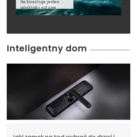
Ile kosztuje jeden
wiatrak i od cze …
Inteligentny dom
Jaki zamek na kod wybrać do drzwi i