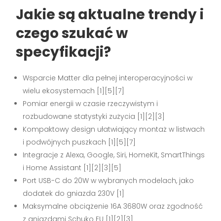
Jakie są aktualne trendy i
czego szukać w
specyfikacji?
Wsparcie Matter dla pełnej interoperacyjności w
wielu ekosystemach [1][5][7]
Pomiar energii w czasie rzeczywistym i
rozbudowane statystyki zużycia [1][2][3]
Kompaktowy design ułatwiający montaż w listwach
i podwójnych puszkach [1][5][7]
Integracje z Alexa, Google, Siri, HomeKit, SmartThings
i Home Assistant [1][2][3][5]
Port USB-C do 20W w wybranych modelach, jako
dodatek do gniazda 230V [1]
Maksymalne obciążenie 16A 3680W oraz zgodność
z gniazdami Schuko EU [1][2][3]