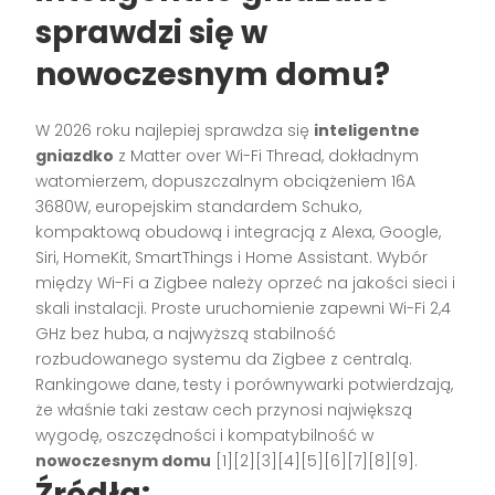
sprawdzi się w
nowoczesnym domu?
W 2026 roku najlepiej sprawdza się
inteligentne
gniazdko
z Matter over Wi-Fi Thread, dokładnym
watomierzem, dopuszczalnym obciążeniem 16A
3680W, europejskim standardem Schuko,
kompaktową obudową i integracją z Alexa, Google,
Siri, HomeKit, SmartThings i Home Assistant. Wybór
między Wi-Fi a Zigbee należy oprzeć na jakości sieci i
skali instalacji. Proste uruchomienie zapewni Wi-Fi 2,4
GHz bez huba, a najwyższą stabilność
rozbudowanego systemu da Zigbee z centralą.
Rankingowe dane, testy i porównywarki potwierdzają,
że właśnie taki zestaw cech przynosi największą
wygodę, oszczędności i kompatybilność w
nowoczesnym domu
[1][2][3][4][5][6][7][8][9].
Źródła: