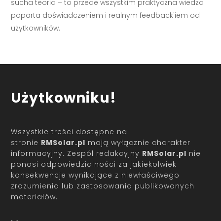
sucha teoria – to przede wszystkim praktyczna wiedza
poparta doświadczeniem i realnym feedback'iem od
użytkowników.
Użytkowniku!
Wszystkie treści dostępne na
stronie
RMSolar.pl
mają wyłącznie charakter
informacyjny. Zespół redakcyjny
RMSolar.pl
nie
ponosi odpowiedzialności za jakiekolwiek
konsekwencje wynikające z niewłaściwego
zrozumienia lub zastosowania publikowanych
materiałów.