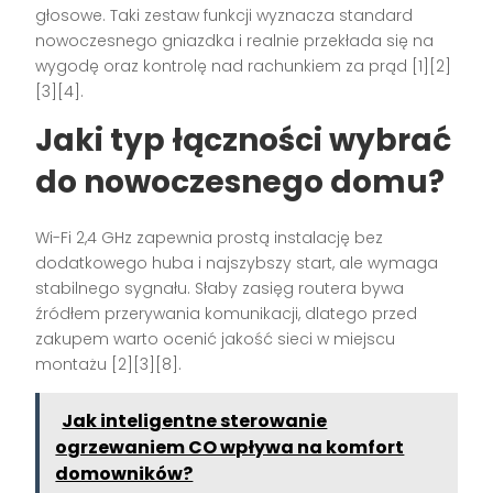
głosowe. Taki zestaw funkcji wyznacza standard
nowoczesnego gniazdka i realnie przekłada się na
wygodę oraz kontrolę nad rachunkiem za prąd [1][2]
[3][4].
Jaki typ łączności wybrać
do nowoczesnego domu?
Wi-Fi 2,4 GHz zapewnia prostą instalację bez
dodatkowego huba i najszybszy start, ale wymaga
stabilnego sygnału. Słaby zasięg routera bywa
źródłem przerywania komunikacji, dlatego przed
zakupem warto ocenić jakość sieci w miejscu
montażu [2][3][8].
Jak inteligentne sterowanie
ogrzewaniem CO wpływa na komfort
domowników?