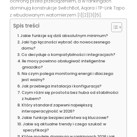
ochroną przed przeciążeniem, a w rankingach
dominują konstrukcje SwitchBot, Aqara i TP-Link Tapo
z wbudowanym watomierzem [1][2][3][5].
Spis treści
Jakie funkcje są dziś absolutnym minimum?
Jaki typ łączności wybrać do nowoczesnego
domu?
Co decyduje o kompatybilności i integracjach?
Ile mocy powinno obsługiwać inteligentne
gniazdko?
Na czym polega monitoring energii i dlaczego
jest ważny?
Jak przebiega instalacja i konfiguracja?
Czym różni się prostota bez huba od stabilności
z hubem?
Który standard zapewni największą
interoperacyjność w 2026?
Jakie funkcje bezpieczeństwa są kluczowe?
Jakie są aktualne trendy i czego szukać w
specyfikacji?
Które modele dominują w rankingach 2026 i jak