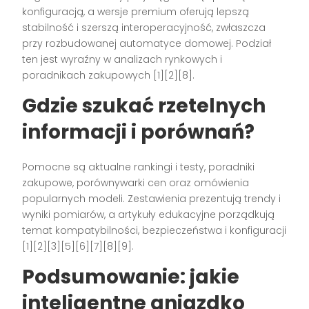
konfiguracją, a wersje premium oferują lepszą
stabilność i szerszą interoperacyjność, zwłaszcza
przy rozbudowanej automatyce domowej. Podział
ten jest wyraźny w analizach rynkowych i
poradnikach zakupowych [1][2][8].
Gdzie szukać rzetelnych
informacji i porównań?
Pomocne są aktualne rankingi i testy, poradniki
zakupowe, porównywarki cen oraz omówienia
popularnych modeli. Zestawienia prezentują trendy i
wyniki pomiarów, a artykuły edukacyjne porządkują
temat kompatybilności, bezpieczeństwa i konfiguracji
[1][2][3][5][6][7][8][9].
Podsumowanie: jakie
inteligentne gniazdko