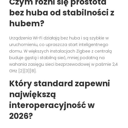
Czym różni się prostota
bez huba od stabilności z
hubem?
Urządzenia Wi-Fi działają bez huba i są szybkie w
uruchomieniu, co upraszcza start inteligentnego
domu. W większych instalacjach Zigbee z centralą
buduje gęstą i stabilną sieć, mniej podatną na
wahania zasięgu sieci bezprzewodowej w paśmie 2,4
GHz [2][3][8].
Który standard zapewni
największą
interoperacyjność w
2026?