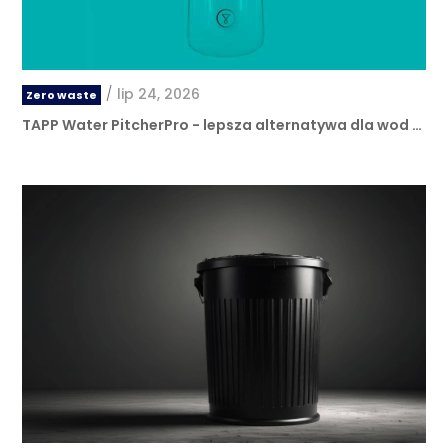
/
lip 24, 2026
Zero waste
TAPP Water PitcherPro - lepsza alternatywa dla wod …