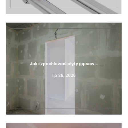
Jak szpachlować płyty gipsow …
lip 28, 2026