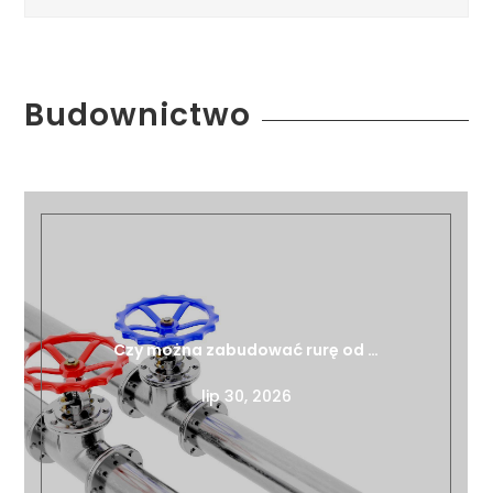
Budownictwo
Czy można zabudować rurę od …
lip 30, 2026