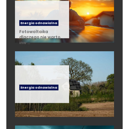
Energia odnawialna
Fotowoltaika
dlaczego nie warto
inw …
Energia odnawialna