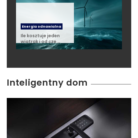
Energia odnawialna
Ile kosztuje jeden
wiatrak i od cze …
Inteligentny dom