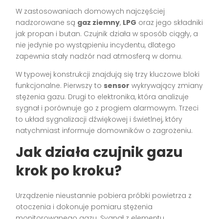
W zastosowaniach domowych najczęściej
nadzorowane są
gaz ziemny
,
LPG
oraz jego składniki
jak propan i butan. Czujnik działa w sposób ciągły, a
nie jedynie po wystąpieniu incydentu, dlatego
zapewnia stały nadzór nad atmosferą w domu.
W typowej konstrukcji znajdują się trzy kluczowe bloki
funkcjonalne. Pierwszy to
sensor
wykrywający zmiany
stężenia gazu. Drugi to elektronika, która analizuje
sygnał i porównuje go z progiem alarmowym. Trzeci
to układ sygnalizacji dźwiękowej i świetlnej, który
natychmiast informuje domowników o zagrożeniu.
Jak działa czujnik gazu
krok po kroku?
Urządzenie nieustannie pobiera próbki powietrza z
otoczenia i dokonuje pomiaru stężenia
monitorowanego gazu. Sygnał z elementu