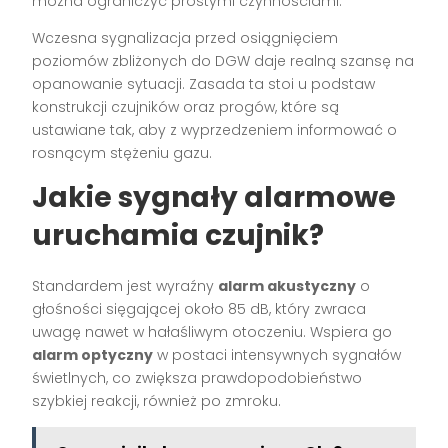
można ograniczyć prostymi czynnościami.
Wczesna sygnalizacja przed osiągnięciem
poziomów zbliżonych do DGW daje realną szansę na
opanowanie sytuacji. Zasada ta stoi u podstaw
konstrukcji czujników oraz progów, które są
ustawiane tak, aby z wyprzedzeniem informować o
rosnącym stężeniu gazu.
Jakie sygnały alarmowe
uruchamia czujnik?
Standardem jest wyraźny
alarm akustyczny
o
głośności sięgającej około 85 dB, który zwraca
uwagę nawet w hałaśliwym otoczeniu. Wspiera go
alarm optyczny
w postaci intensywnych sygnałów
świetlnych, co zwiększa prawdopodobieństwo
szybkiej reakcji, również po zmroku.