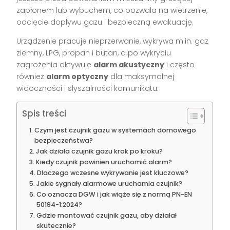
zapłonem lub wybuchem, co pozwala na wietrzenie,
odcięcie dopływu gazu i bezpieczną ewakuację.
Urządzenie pracuje nieprzerwanie, wykrywa m.in. gaz
ziemny, LPG, propan i butan, a po wykryciu
zagrożenia aktywuje
alarm akustyczny
i często
również
alarm optyczny
dla maksymalnej
widoczności i słyszalności komunikatu.
Spis treści
Czym jest czujnik gazu w systemach domowego
bezpieczeństwa?
Jak działa czujnik gazu krok po kroku?
Kiedy czujnik powinien uruchomić alarm?
Dlaczego wczesne wykrywanie jest kluczowe?
Jakie sygnały alarmowe uruchamia czujnik?
Co oznacza DGW i jak wiąże się z normą PN-EN
50194-1:2024?
Gdzie montować czujnik gazu, aby działał
skutecznie?