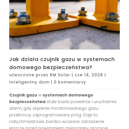
Jak działa czujnik gazu w systemach
domowego bezpieczeństwa?
utworzone przez
RM Solar
|
cze 14, 2026
|
Inteligentny dom
|
0 komentarzy
Czujnik gazu
w
systemach domowego
bezpieczeństwa
stale bada powietrze i uruchamia
alarm, gdy stężenie monitorowanego gazu
przekroczy zaprogramowany próg. Daje to
natychmiastowe, bardzo wczesne ostrzeżenie
jeszcze przed powstaniem mieszaniny grożącej