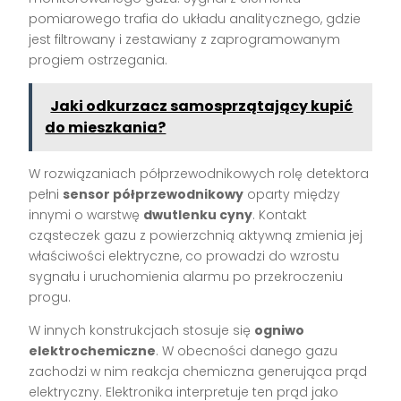
pomiarowego trafia do układu analitycznego, gdzie
jest filtrowany i zestawiany z zaprogramowanym
progiem ostrzegania.
Jaki odkurzacz samosprzątający kupić
do mieszkania?
W rozwiązaniach półprzewodnikowych rolę detektora
pełni
sensor półprzewodnikowy
oparty między
innymi o warstwę
dwutlenku cyny
. Kontakt
cząsteczek gazu z powierzchnią aktywną zmienia jej
właściwości elektryczne, co prowadzi do wzrostu
sygnału i uruchomienia alarmu po przekroczeniu
progu.
W innych konstrukcjach stosuje się
ogniwo
elektrochemiczne
. W obecności danego gazu
zachodzi w nim reakcja chemiczna generująca prąd
elektryczny. Elektronika interpretuje ten prąd jako