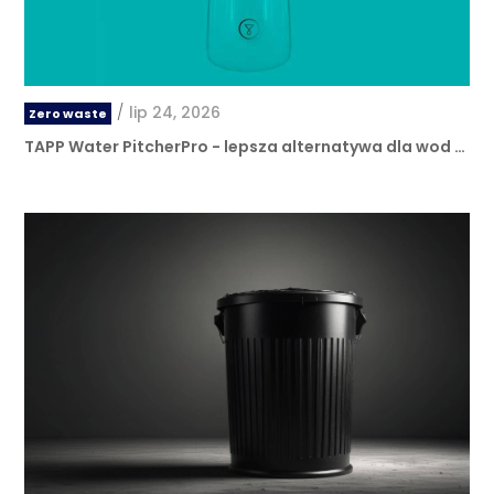
/
lip 24, 2026
Zero waste
TAPP Water PitcherPro - lepsza alternatywa dla wod …