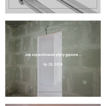
Jak szpachlować płyty gipsow …
lip 28, 2026