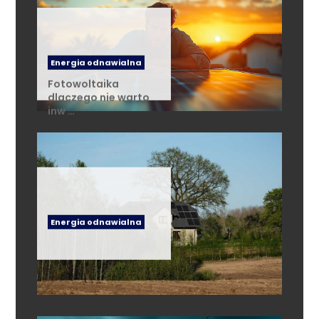
Energia odnawialna
Fotowoltaika
dlaczego nie warto
inw …
Energia odnawialna