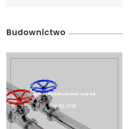
Budownictwo
Czy można zabudować rurę od …
lip 30, 2026