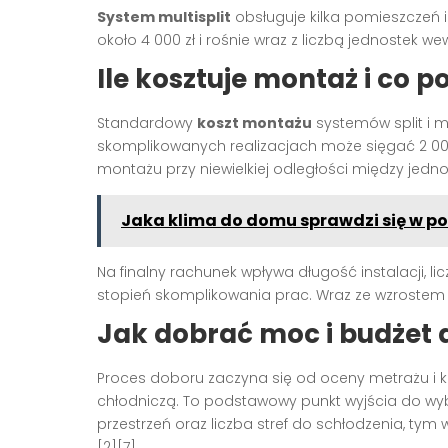
System multisplit
obsługuje kilka pomieszczeń i
około 4 000 zł i rośnie wraz z liczbą jednostek we
Ile kosztuje montaż i co 
Standardowy
koszt montażu
systemów split i mul
skomplikowanych realizacjach może sięgać 2 000 z
montażu przy niewielkiej odległości między jedno
Jaka klima do domu sprawdzi się w p
Na finalny rachunek wpływa długość instalacji, l
stopień skomplikowania prac. Wraz ze wzrostem z
Jak dobrać moc i budżet 
Proces doboru zaczyna się od oceny metrażu i 
chłodniczą. To podstawowy punkt wyjścia do wyb
przestrzeń oraz liczba stref do schłodzenia, tym 
[2][7].