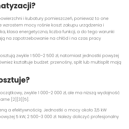
atyzacji?
owierzchni i kubatury pomieszczeń, ponieważ to one
 wzrostem mocy rośnie koszt zakupu urządzenia i
ka, klasa energetyczna, liczba funkcji, a do tego warunki
wają na zapotrzebowanie na chłód i na czas pracy
sztują zwykle 1 500–2 500 zł, natomiast jednostki powyżej
nież kształtuje budżet: przenośny, split lub multisplit mają
osztuje?
oczątkowy, zwykle 1 000–2 000 zł, ale ma niższą wydajność
arne [2][3][5].
ą a efektywnością. Jednostki o mocy około 3,5 kW
powyżej 5 kW, 2 500–3 000 zł. Należy doliczyć profesjonalny