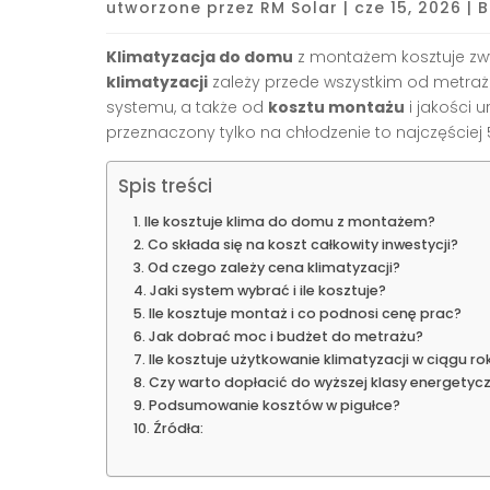
utworzone przez
RM Solar
|
cze 15, 2026
|
B
Klimatyzacja do domu
z montażem kosztuje zwyk
klimatyzacji
zależy przede wszystkim od metraż
systemu, a także od
kosztu montażu
i jakości u
przeznaczony tylko na chłodzenie to najczęściej 50
Spis treści
Ile kosztuje klima do domu z montażem?
Co składa się na koszt całkowity inwestycji?
Od czego zależy cena klimatyzacji?
Jaki system wybrać i ile kosztuje?
Ile kosztuje montaż i co podnosi cenę prac?
Jak dobrać moc i budżet do metrażu?
Ile kosztuje użytkowanie klimatyzacji w ciągu ro
Czy warto dopłacić do wyższej klasy energetycz
Podsumowanie kosztów w pigułce?
Źródła: