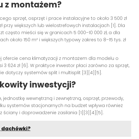
mu z montażem?
o sprzęt, osprzęt i prace instalacyjne to około 3 500 zł
ł przy większych lub wielostrefowych instalacjach [1]. Dla
 często mieści się w granicach 5 000–10 000 zł, a dla
ach około 150 m² i większych typowy zakres to 8–15 tys. zł
ej ofercie cena klimatyzacji z montażem dla modelu o
 3 624 zł [6]. W praktyce inwestor płaci zarówno za sprzęt,
e dotyczy systemów split i multisplit [3][4][5].
łkowity inwestycji?
 jednostkę wewnętrzną i zewnętrzną, osprzęt, przewody,
ku systemów stacjonarnych na budżet wpływa również
ez ściany i doprowadzenie zasilania [1][3][4][5].
j dachówki?