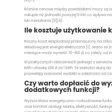
Różnice cenowe między przedziałami mocy są is
zakupie niż jednostki powyżej 5 kW, co wpływa n
lub mieszkania [3][4].
Ile kosztuje użytkowanie 
Roczny koszt eksploatacji przeznaczony na chłod
składową jest energia elektryczna [1]. Jedno ze źró
miesiące może wynieść 70–150 zł, co zależy od 
W praktycznych obliczeniach jednego z serwisów 
kWh i stawkę 1,08 zł za 1 kWh. Te wartości służą d
pozwalają szacować wydatki w zależności od czas
Czy warto dopłacić do wyż
dodatkowych funkcji?
Wyższa klasa energetyczna i rozbudowane funkc
oraz komfort obsługi. Marka, efektywność, funkcj