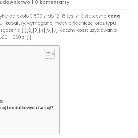
udownictwo
|
0 komentarzy
le od około 3 500 zł do 12–15 tys. zł. Ostateczna
cena
u i kubatury, wymaganej mocy chłodniczej oraz typu
rządzenia [1][2][3][4][5][7]. Roczny koszt użytkowania
0–1 000 zł [1].
ku?
nej i dodatkowych funkcji?