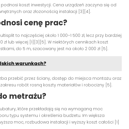
 podnosi koszt inwestycji. Cena urządzeń zaczyna się od
wnętrznych oraz złożonością instalacji [3][4].
podnosi cenę prac?
tisplit to najczęściej około 1 000–1 500 zł, lecz przy bardziej
ł lub więcej [1][3][5]. W niektórych cennikach koszt
stkami, do 5 m, szacowany jest na około 2 000 zł [5].
olskich warunkach?
iczba przebić przez ściany, dostęp do miejsca montażu oraz
akresu robót rosną koszty materiałów i robocizny [5].
do metrażu?
kubatury, które przekładają się na wymaganą moc
oru typu systemu i określenia budżetu. Im większa
wyższa moc, rozbudowa instalacji i wyższy koszt całości [1]