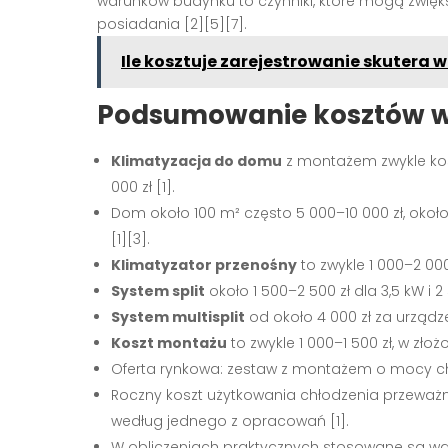
warunków budynku to czynniki, które mogą zwięk
posiadania [2][5][7].
Ile kosztuje zarejestrowanie skutera w
Podsumowanie kosztów w
Klimatyzacja do domu
z montażem zwykle kosz
000 zł [1].
Dom około 100 m² często 5 000–10 000 zł, około 1
[1][3].
Klimatyzator przenośny
to zwykle 1 000–2 000 
System split
około 1 500–2 500 zł dla 3,5 kW i 
System multisplit
od około 4 000 zł za urządzen
Koszt montażu
to zwykle 1 000–1 500 zł, w złoż
Oferta rynkowa: zestaw z montażem o mocy chło
Roczny koszt użytkowania chłodzenia przeważnie 
według jednego z opracowań [1].
W obliczeniach praktycznych stosowane są warto