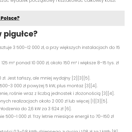
szać wydatek początkowy i kształtować całkowity koszt
 Polsce?
 pigułce?
tuje 3 500–12 000 zł, a przy większych instalacjach do 15
25 m² ponad 10 000 zł, około 150 m² i większe 8–15 tys. zł
zł. Jest tańszy, ale mniej wydajny [2][3][5].
2 500–3 000 zł powyżej 5 kW, plus montaż [3][4].
ie, rośnie wraz z liczbą jednostek i złożonością [3][4].
onych realizacjach około 2 000 zł lub więcej [1][3][5].
dzenia do 2,6 kW za 3 624 zł [6].
500–1 000 zł. Trzy letnie miesiące energii to 70–150 zł
ści 0,3–0,8 kWh dziennego zużycia i 1,08 zł za 1 kWh [8].