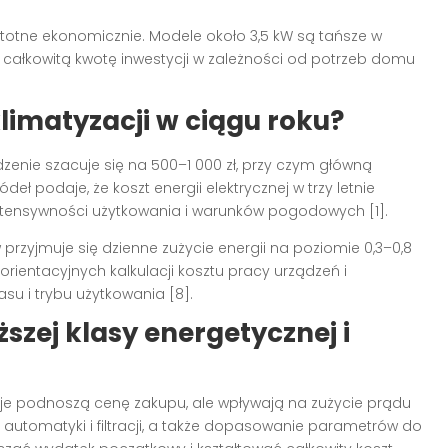
totne ekonomicznie. Modele około 3,5 kW są tańsze w
a całkowitą kwotę inwestycji w zależności od potrzeb domu
klimatyzacji w ciągu roku?
zenie szacuje się na 500–1 000 zł, przy czym główną
deł podaje, że koszt energii elektrycznej w trzy letnie
intensywności użytkowania i warunków pogodowych [1].
przyjmuje się dzienne zużycie energii na poziomie 0,3–0,8
o orientacyjnych kalkulacji kosztu pracy urządzeń i
u i trybu użytkowania [8].
szej klasy energetycznej i
je podnoszą cenę zakupu, ale wpływają na zużycie prądu
e automatyki i filtracji, a także dopasowanie parametrów do