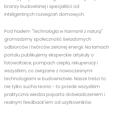
branży budowlanej i specjaliści od
inteligentnych rozwiązań domowych.
Pod hasłem
"Technologia w harmonii z naturą"
gromadzimy społeczność świadomych
odbiorców i twórców zielonej energii. Na łamach
portalu publikujemy eksperckie artykuły o
fotowoltaice, pompach ciepła, rekuperacji i
wszystkim, co związane z nowoczesnymi
technologiami w budownictwie. Nasze treści to
nie tylko sucha teoria – to przede wszystkim
praktyczna wiedza poparta doświadczeniem i
realnym feedback'iem od użytkowników.