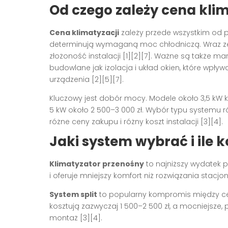
Od czego zależy cena klim
Cena klimatyzacji
zależy przede wszystkim od p
determinują wymaganą moc chłodniczą. Wraz ze
złożoność instalacji [1][2][7]. Ważne są także mar
budowlane jak izolacja i układ okien, które wpły
urządzenia [2][5][7].
Kluczowy jest dobór mocy. Modele około 3,5 kW ko
5 kW około 2 500–3 000 zł. Wybór typu systemu rów
różne ceny zakupu i różny koszt instalacji [3][4].
Jaki system wybrać i ile k
Klimatyzator przenośny
to najniższy wydatek p
i oferuje mniejszy komfort niż rozwiązania stacjon
System split
to popularny kompromis między cen
kosztują zazwyczaj 1 500–2 500 zł, a mocniejsze, 
montaż [3][4].