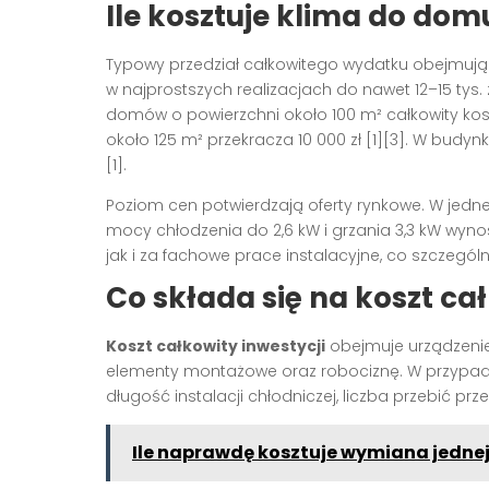
Ile kosztuje klima do do
Typowy przedział całkowitego wydatku obejmująceg
w najprostszych realizacjach do nawet 12–15 tys. z
domów o powierzchni około 100 m² całkowity koszt
około 125 m² przekracza 10 000 zł [1][3]. W budynk
[1].
Poziom cen potwierdzają oferty rynkowe. W jedn
mocy chłodzenia do 2,6 kW i grzania 3,3 kW wynosi
jak i za fachowe prace instalacyjne, co szczególni
Co składa się na koszt ca
Koszt całkowity inwestycji
obejmuje urządzenie,
elementy montażowe oraz robociznę. W przypad
długość instalacji chłodniczej, liczba przebić prz
Ile naprawdę kosztuje wymiana jedne