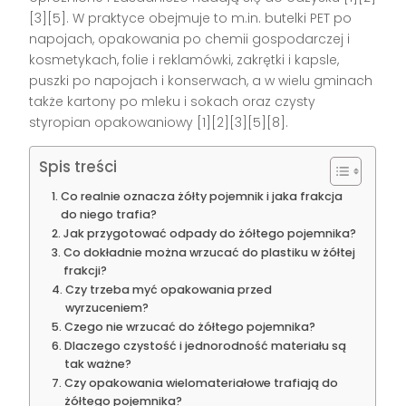
[3][5]. W praktyce obejmuje to m.in. butelki PET po
napojach, opakowania po chemii gospodarczej i
kosmetykach, folie i reklamówki, zakrętki i kapsle,
puszki po napojach i konserwach, a w wielu gminach
także kartony po mleku i sokach oraz czysty
styropian opakowaniowy [1][2][3][5][8].
Spis treści
Co realnie oznacza żółty pojemnik i jaka frakcja
do niego trafia?
Jak przygotować odpady do żółtego pojemnika?
Co dokładnie można wrzucać do plastiku w żółtej
frakcji?
Czy trzeba myć opakowania przed
wyrzuceniem?
Czego nie wrzucać do żółtego pojemnika?
Dlaczego czystość i jednorodność materiału są
tak ważne?
Czy opakowania wielomateriałowe trafiają do
żółtego pojemnika?