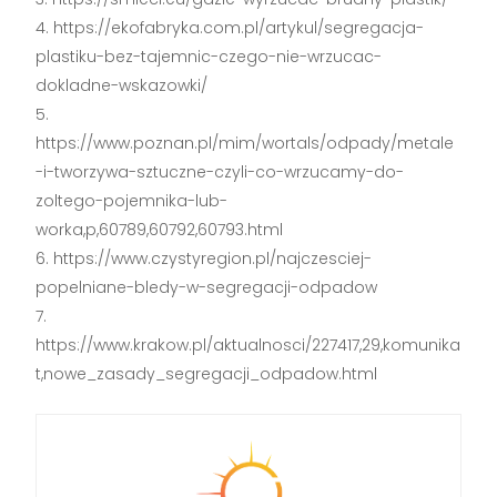
https://ekofabryka.com.pl/artykul/segregacja-
plastiku-bez-tajemnic-czego-nie-wrzucac-
dokladne-wskazowki/
https://www.poznan.pl/mim/wortals/odpady/metale
-i-tworzywa-sztuczne-czyli-co-wrzucamy-do-
zoltego-pojemnika-lub-
worka,p,60789,60792,60793.html
https://www.czystyregion.pl/najczesciej-
popelniane-bledy-w-segregacji-odpadow
https://www.krakow.pl/aktualnosci/227417,29,komunika
t,nowe_zasady_segregacji_odpadow.html