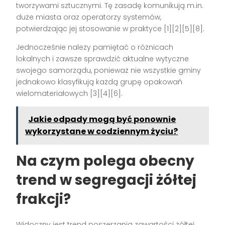
tworzywami sztucznymi. Tę zasadę komunikują m.in.
duże miasta oraz operatorzy systemów,
potwierdzając jej stosowanie w praktyce [1][2][5][8].
Jednocześnie należy pamiętać o różnicach
lokalnych i zawsze sprawdzić aktualne wytyczne
swojego samorządu, ponieważ nie wszystkie gminy
jednakowo klasyfikują każdą grupę opakowań
wielomateriałowych [3][4][6].
Jakie odpady mogą być ponownie
wykorzystane w codziennym życiu?
Na czym polega obecny
trend w segregacji żółtej
frakcji?
Widoczny jest trend poszerzania zawartości żółtej