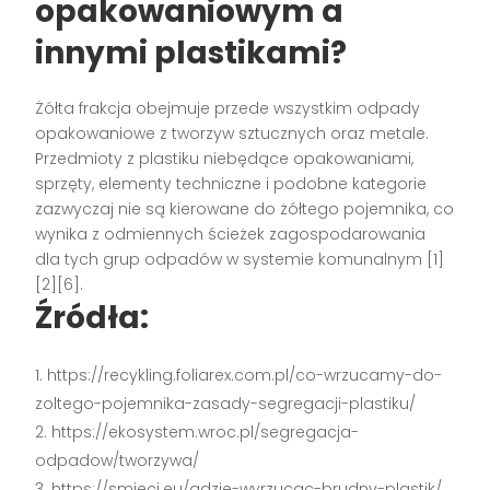
opakowaniowym a
innymi plastikami?
Żółta frakcja obejmuje przede wszystkim odpady
opakowaniowe z tworzyw sztucznych oraz metale.
Przedmioty z plastiku niebędące opakowaniami,
sprzęty, elementy techniczne i podobne kategorie
zazwyczaj nie są kierowane do żółtego pojemnika, co
wynika z odmiennych ścieżek zagospodarowania
dla tych grup odpadów w systemie komunalnym [1]
[2][6].
Źródła:
https://recykling.foliarex.com.pl/co-wrzucamy-do-
zoltego-pojemnika-zasady-segregacji-plastiku/
https://ekosystem.wroc.pl/segregacja-
odpadow/tworzywa/
https://smieci.eu/gdzie-wyrzucac-brudny-plastik/