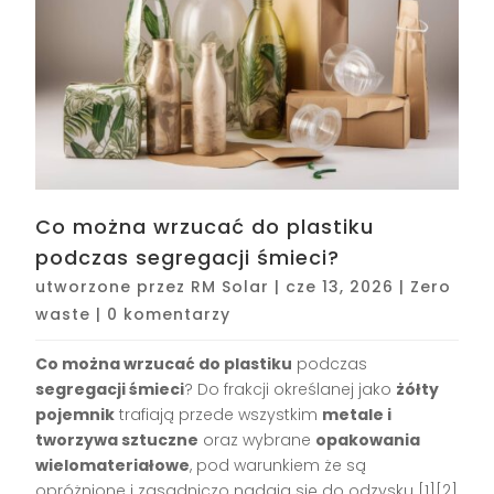
Co można wrzucać do plastiku
podczas segregacji śmieci?
utworzone przez
RM Solar
|
cze 13, 2026
|
Zero
waste
|
0 komentarzy
Co można wrzucać do plastiku
podczas
segregacji śmieci
? Do frakcji określanej jako
żółty
pojemnik
trafiają przede wszystkim
metale i
tworzywa sztuczne
oraz wybrane
opakowania
wielomateriałowe
, pod warunkiem że są
opróżnione i zasadniczo nadają się do odzysku [1][2]