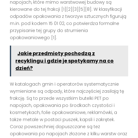
napojach, które mimo warstwowej budowy są
kierowane do tej frakcji [1][2][3][5][8]. W klasyfikacji
odpadów opakowania z tworzyw sztucznych figurują
m.in. pod kodem 15 01 02, co potwierdza formalne
przypisanie tej grupy do strumienia
opakowaniowego [1].
Jakie przedmioty pochodzą z
recyklingu i gdzie je spotykamy na co
dzień?
W katalogach gmin i operatorów systematycznie
wymieniane są odpady, które najczęściej zasilają tę
frakcję. Są to przede wszystkim butelki PET po
napojach, opakowania po środkach czystości i
kosmetykach, folie opakowaniowe, reklamówki, a
także metale w postaci puszek, kapsli i zakrętek.
Coraz powszechniej dopuszczane są też
opakowania po napojach złożone z kilku warstw oraz