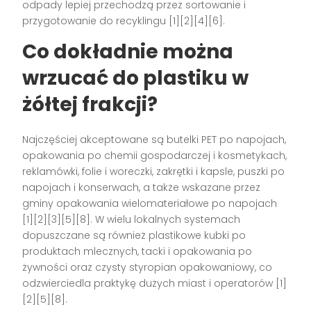
odpady lepiej przechodzą przez sortowanie i
przygotowanie do recyklingu [1][2][4][6].
Co dokładnie można
wrzucać do plastiku w
żółtej frakcji?
Najczęściej akceptowane są butelki PET po napojach,
opakowania po chemii gospodarczej i kosmetykach,
reklamówki, folie i woreczki, zakrętki i kapsle, puszki po
napojach i konserwach, a także wskazane przez
gminy opakowania wielomateriałowe po napojach
[1][2][3][5][8]. W wielu lokalnych systemach
dopuszczane są również plastikowe kubki po
produktach mlecznych, tacki i opakowania po
żywności oraz czysty styropian opakowaniowy, co
odzwierciedla praktykę dużych miast i operatorów [1]
[2][5][8].