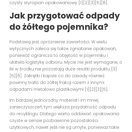
czysty styropian opakowaniowy [1][2][3][5][8].
Jak przygotować odpady
do żółtego pojemnika?
Podstawą jest opróżnienie zawartości. W wielu
wytycznych zaleca się także zgniatanie opakowań,
ponieważ ogranicza to objętość w pojemniku i
ułatwia logistykę odbioru. Mycie nie jest wymagane, o
ile w środku nie pozostają duże resztki produktu [3]
[5][6]. Zakrętki i kapsle co do zasady również
powinny trafić do żółtej frakcji razem z innymi
odpadami metalowo plastikowymi [1][2][3][5].
Im bardziej jednorodny materiał i im mniej
zanieczyszczeń, tym większa przydatność odpadu
do recyklingu. Dlatego warto oddawać opakowania
czyste w sensie pozbawione pozostałości
użytkowych, nawet jeśli nie są umyte, ponieważ takie