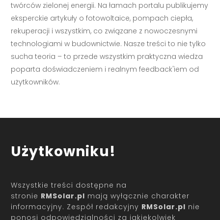
twórców zielonej energii. Na łamach portalu publikujemy
eksperckie artykuły o fotowoltaice, pompach ciepła,
rekuperacji i wszystkim, co związane z nowoczesnymi
technologiami w budownictwie. Nasze treści to nie tylko
sucha teoria – to przede wszystkim praktyczna wiedza
poparta doświadczeniem i realnym feedback'iem od
użytkowników.
Użytkowniku!
Wszystkie treści dostępne na
stronie
RMSolar.pl
mają wyłącznie charakter
informacyjny. Zespół redakcyjny
RMSolar.pl
nie
ponosi odpowiedzialności za jakiekolwiek