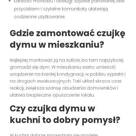
Łatwość montażu i obsługi: szybkie parowanie, test
przyciskiem i czytelne komunikaty ułatwiają
codzienne użytkowanie.
Gdzie zamontować
czujkę
dymu
w mieszkaniu?
Najlepiej montować ją na suficie, bo tam najszybciej
gromadzi się dym. W mieszkaniu warto umieścić
urządzenie na każdej kondygnacji, w pobliżu sypialni i
na drogach ewakuacyjnych. Taki układ skraca czas
reakcji, zwiększa szansę obudzenia domowników i
ułatwia bezpieczne opuszczenie lokalu.
Czy
czujka dymu
w
kuchni to dobry pomysł?
W kuchni dobrze sprawdzają się modele