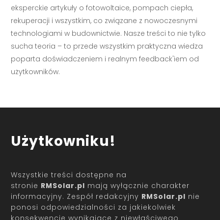
eksperckie artykuły o fotowoltaice, pompach ciepła,
rekuperacji i wszystkim, co związane z nowoczesnymi
technologiami w budownictwie. Nasze treści to nie tylko
sucha teoria – to przede wszystkim praktyczna wiedza
poparta doświadczeniem i realnym feedback'iem od
użytkowników.
Użytkowniku!
Wszystkie treści dostępne na
stronie
RMSolar.pl
mają wyłącznie charakter
informacyjny. Zespół redakcyjny
RMSolar.pl
nie
ponosi odpowiedzialności za jakiekolwiek
konsekwencje wynikające z niewłaściwego