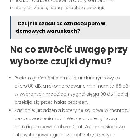
mieszkaniach, bo zapewnia dobry kompromis
między czułością, ceną i prostotą obsługi.
Czujnik czadu co oznacza ppm w
domowych warunkach?
Na co zwrócić uwagę przy
wyborze
czujki dymu
?
Poziom głośności alarmu: standard rynkowy to
około 80 dB, a rekomendowane minimum to 85 dB.
W wybranych modelach sygnał sięga 90 dB i lepiej
przebija się przez hałas oraz sen.
Zasilanie: urządzenia bateryjne są łatwe w montażu
bez prowadzenia kabli. Wersje z baterią litową
potrafią pracować około 10 lat. Zasilanie sieciowe
lub systemowe ogranicza potrzebę częstych