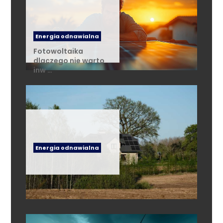
Energia odnawialna
Fotowoltaika
dlaczego nie warto
inw …
Energia odnawialna