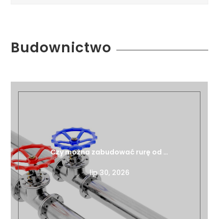
Budownictwo
Czy można zabudować rurę od …
lip 30, 2026