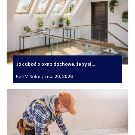
Jak dbać o okna dachowe, żeby sł …
By
RM Solar
/
maj 20, 2026