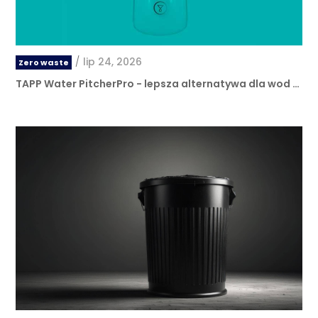
/
lip 24, 2026
Zero waste
TAPP Water PitcherPro - lepsza alternatywa dla wod …