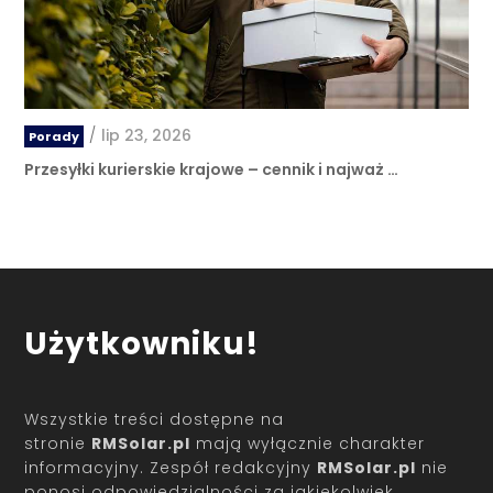
/
lip 23, 2026
Porady
Przesyłki kurierskie krajowe – cennik i najważ …
Użytkowniku!
Wszystkie treści dostępne na
stronie
RMSolar.pl
mają wyłącznie charakter
informacyjny. Zespół redakcyjny
RMSolar.pl
nie
ponosi odpowiedzialności za jakiekolwiek