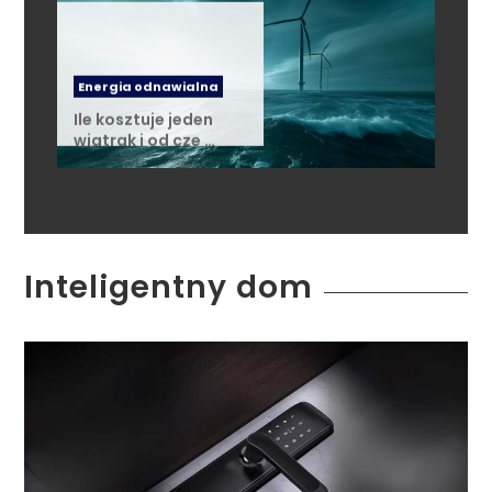
Energia odnawialna
Ile kosztuje jeden
wiatrak i od cze …
Inteligentny dom