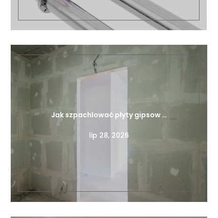
Jak szpachlować płyty gipsow …
lip 28, 2026