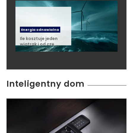
Energia odnawialna
Ile kosztuje jeden
wiatrak i od cze …
Inteligentny dom