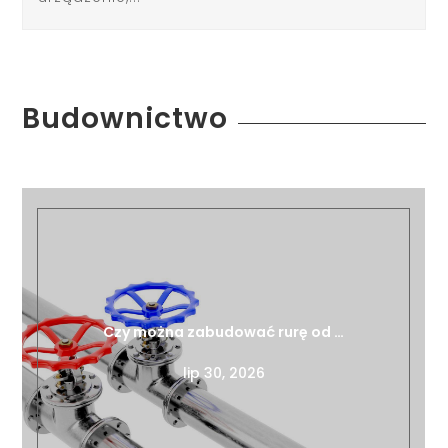
Budownictwo
Czy można zabudować rurę od …
lip 30, 2026