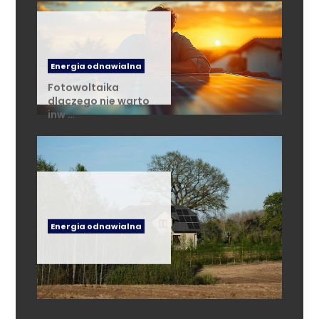
Energia odnawialna
Fotowoltaika
dlaczego nie warto
inw …
Energia odnawialna