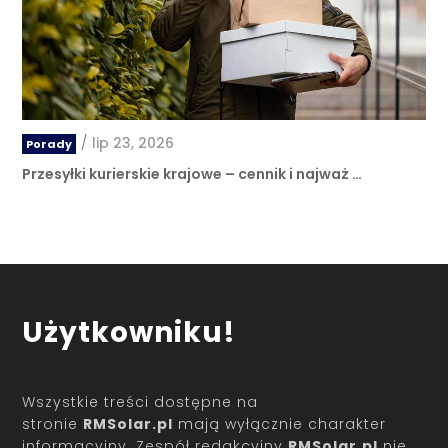
/
lip 23, 2026
Porady
Przesyłki kurierskie krajowe – cennik i najważ …
Użytkowniku!
Wszystkie treści dostępne na
stronie
RMSolar.pl
mają wyłącznie charakter
informacyjny. Zespół redakcyjny
RMSolar.pl
nie