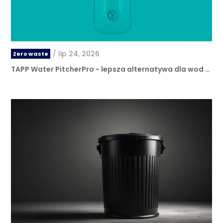
/
lip 24, 2026
Zero waste
TAPP Water PitcherPro - lepsza alternatywa dla wod …