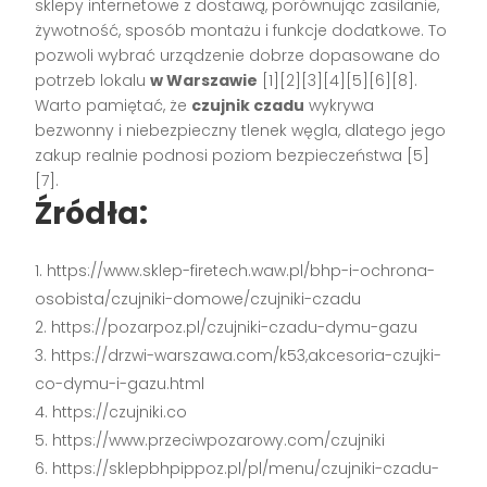
sklepy internetowe z dostawą, porównując zasilanie,
żywotność, sposób montażu i funkcje dodatkowe. To
pozwoli wybrać urządzenie dobrze dopasowane do
potrzeb lokalu
w Warszawie
[1][2][3][4][5][6][8].
Warto pamiętać, że
czujnik czadu
wykrywa
bezwonny i niebezpieczny tlenek węgla, dlatego jego
zakup realnie podnosi poziom bezpieczeństwa [5]
[7].
Źródła:
https://www.sklep-firetech.waw.pl/bhp-i-ochrona-
osobista/czujniki-domowe/czujniki-czadu
https://pozarpoz.pl/czujniki-czadu-dymu-gazu
https://drzwi-warszawa.com/k53,akcesoria-czujki-
co-dymu-i-gazu.html
https://czujniki.co
https://www.przeciwpozarowy.com/czujniki
https://sklepbhpippoz.pl/pl/menu/czujniki-czadu-