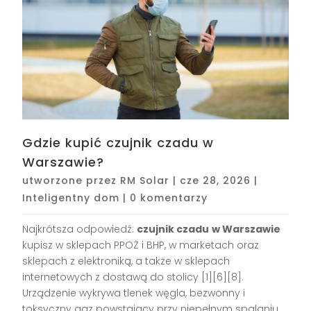
Gdzie kupić czujnik czadu w
Warszawie?
utworzone przez
RM Solar
|
cze 28, 2026
|
Inteligentny dom
|
0 komentarzy
Najkrótsza odpowiedź:
czujnik czadu
w Warszawie
kupisz w sklepach PPOŻ i BHP, w marketach oraz
sklepach z elektroniką, a także w sklepach
internetowych z dostawą do stolicy [1][6][8].
Urządzenie wykrywa tlenek węgla, bezwonny i
toksyczny gaz powstający przy niepełnym spalaniu