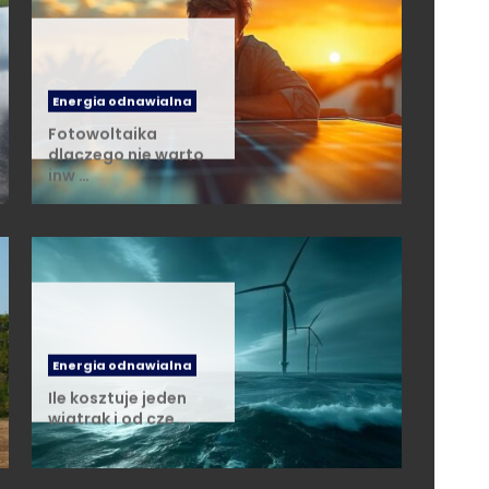
Energia odnawialna
Fotowoltaika
dlaczego nie warto
inw …
Energia odnawialna
Ile kosztuje jeden
wiatrak i od cze …