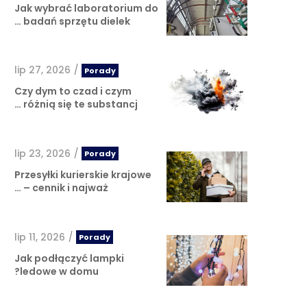
Jak wybrać laboratorium do
badań sprzętu dielek …
lip 27, 2026
/
Porady
Czy dym to czad i czym
różnią się te substancj …
lip 23, 2026
/
Porady
Przesyłki kurierskie krajowe
– cennik i najważ …
lip 11, 2026
/
Porady
Jak podłączyć lampki
ledowe w domu?