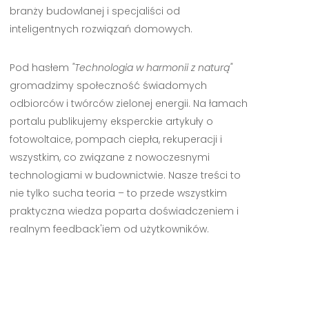
branży budowlanej i specjaliści od
inteligentnych rozwiązań domowych.
Pod hasłem
"Technologia w harmonii z naturą"
gromadzimy społeczność świadomych
odbiorców i twórców zielonej energii. Na łamach
portalu publikujemy eksperckie artykuły o
fotowoltaice, pompach ciepła, rekuperacji i
wszystkim, co związane z nowoczesnymi
technologiami w budownictwie. Nasze treści to
nie tylko sucha teoria – to przede wszystkim
praktyczna wiedza poparta doświadczeniem i
realnym feedback'iem od użytkowników.