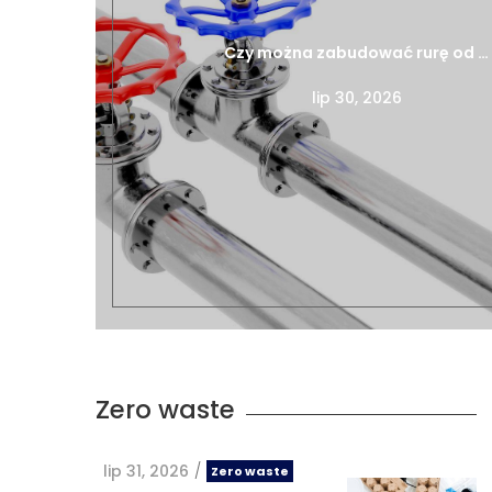
Czy można zabudować rurę od …
lip 30, 2026
Zero waste
lip 31, 2026
/
Zero waste