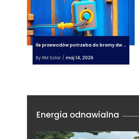
Ile przewodów potrzeba do bramy dw …
By
RM Solar
/
maj 14, 2026
Energia odnawialna