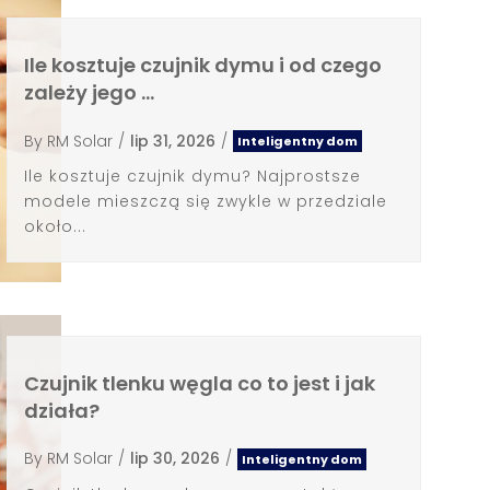
Ile kosztuje czujnik dymu i od czego
zależy jego …
By
RM Solar
/
lip 31, 2026
/
Inteligentny dom
Ile kosztuje czujnik dymu? Najprostsze
modele mieszczą się zwykle w przedziale
około...
Czujnik tlenku węgla co to jest i jak
działa?
By
RM Solar
/
lip 30, 2026
/
Inteligentny dom