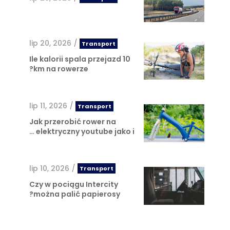
lip 20, 2026
/
Transport
Ile kalorii spala przejazd 10
km na rowerze?
lip 11, 2026
/
Transport
Jak przerobić rower na
elektryczny youtube jako i …
lip 10, 2026
/
Transport
Czy w pociągu Intercity
można palić papierosy?