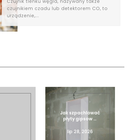
Czujnik tlenku węgla, nazywany także
czujnikiem czadu lub detektorem CO, to
urządzenie,...
Jak szpachlować
płyty gipsow …
lip 28, 2026