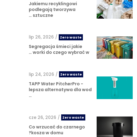
Jakiemu recyklingowi
podlegają tworzywa
sztuczne …
lip 26, 2026
/
Zero waste
Segregacja śmieci jakie
worki do czego wybrać w …
lip 24, 2026
/
Zero waste
TAPP Water PitcherPro -
lepsza alternatywa dla wod
…
cze 26, 2026
/
Zero waste
Co wrzucać do czarnego
kosza w domu?