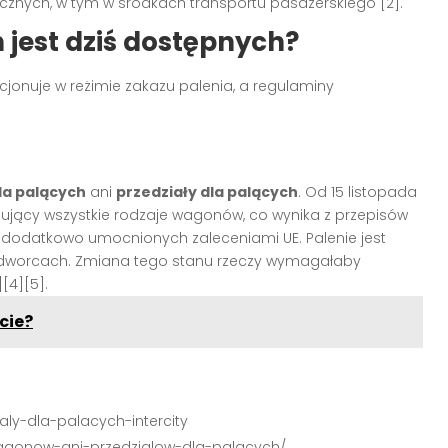
licznych, w tym w środkach transportu pasażerskiego [2].
 jest dziś dostępnych?
nkcjonuje w reżimie zakazu palenia, a regulaminy
la palących
ani
przedziały dla palących
. Od 15 listopada
mujący wszystkie rodzaje wagonów, co wynika z przepisów
, dodatkowo umocnionych zaleceniami UE. Palenie jest
 dworcach. Zmiana tego stanu rzeczy wymagałaby
[4][5].
cie?
aly-dla-palacych-intercity
wagonow-ani-przedzialow-dla-palacych/