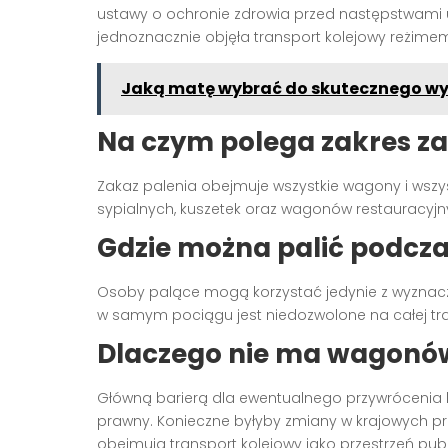
ustawy o ochronie zdrowia przed następstwami u
jednoznacznie objęła transport kolejowy reżime
Jaką matę wybrać do skutecznego w
Na czym polega zakres z
Zakaz palenia obejmuje wszystkie wagony i wszy
sypialnych, kuszetek oraz wagonów restauracyjny
Gdzie można palić podcz
Osoby palące mogą korzystać jedynie z wyznaczo
w samym pociągu jest niedozwolone na całej trasi
Dlaczego nie ma wagonów
Główną barierą dla ewentualnego przywrócenia k
prawny. Konieczne byłyby zmiany w krajowych p
obejmują transport kolejowy jako przestrzeń pub