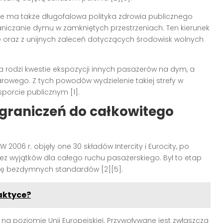
 ma także długofalowa polityka zdrowia publicznego
niczanie dymu w zamkniętych przestrzeniach. Ten kierunek
e oraz z unijnych zaleceń dotyczących środowisk wolnych
 rodzi kwestie ekspozycji innych pasażerów na dym, a
rowego. Z tych powodów wydzielenie takiej strefy w
porcie publicznym [1].
graniczeń do całkowitego
006 r. objęły one 30 składów Intercity i Eurocity, po
z wyjątków dla całego ruchu pasażerskiego. Był to etap
cję bezdymnych standardów [2][5].
raktyce?
a poziomie Unii Europejskiej. Przywoływane jest zwłaszcza