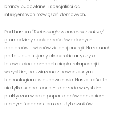
branży budowlanej i specjaliści od
inteligentnych rozwiązań domowych.
Pod hasłem
"Technologia w harmonii z naturą"
gromadzimy społeczność świadomych
odbiorców i twórców zielonej energii. Na łamach
portalu publikujemy eksperckie artykuły o
fotowoltaice, pompach ciepła, rekuperacji i
wszystkim, co związane z nowoczesnymi
technologiami w budownictwie. Nasze treści to
nie tylko sucha teoria – to przede wszystkim
praktyczna wiedza poparta doświadczeniem i
realnym feedback'iem od użytkowników.