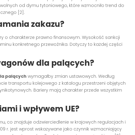
k wolnych od dymu tytoniowego, które wzmocniło trend do
icznego [2].
łamania zakazu?
kary o charakterze prawno finansowym. Wysokość sankcji
minu konkretnego przewoźnika. Dotyczy to każdej części
 wagonów dla palących?
la palących
wymagałby zmian ustawowych. Według
ie transportu kolejowego z katalogu przestrzeni objętych
ynikotynowych. Bariery mają charakter przede wszystkim
niami i wpływem UE?
u, co znajduje odzwierciedlenie w krajowych regulacjach i
009 r. jest wprost wskazywane jako czynnik wzmacniający