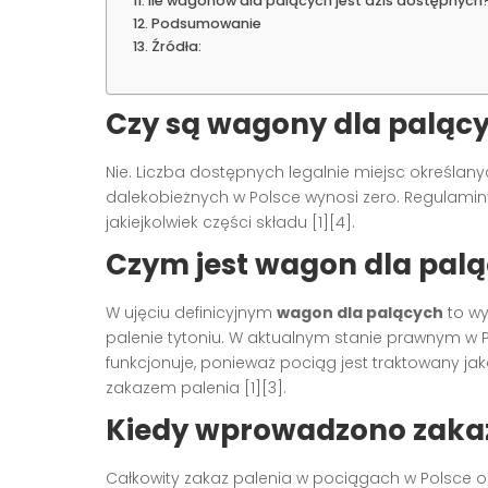
Ile wagonów dla palących jest dziś dostępnych
Podsumowanie
Źródła:
Czy są wagony dla paląc
Nie. Liczba dostępnych legalnie miejsc określan
dalekobieżnych w Polsce wynosi zero. Regulaminy
jakiejkolwiek części składu [1][4].
Czym jest wagon dla pal
W ujęciu definicyjnym
wagon dla palących
to wy
palenie tytoniu. W aktualnym stanie prawnym w 
funkcjonuje, ponieważ pociąg jest traktowany ja
zakazem palenia [1][3].
Kiedy wprowadzono zakaz
Całkowity zakaz palenia w pociągach w Polsce obo