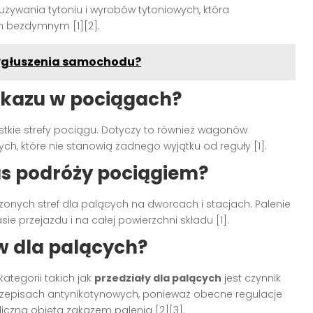
żywania tytoniu i wyrobów tytoniowych, która
m bezdymnym [1][2].
ygłuszenia samochodu?
akazu w pociągach?
stkie strefy pociągu. Dotyczy to również wagonów
ch, które nie stanowią żadnego wyjątku od reguły [1].
as podróży pociągiem?
nych stref dla palących na dworcach i stacjach. Palenie
e przejazdu i na całej powierzchni składu [1].
 dla palących?
ategorii takich jak
przedziały dla palących
jest czynnik
rzepisach antynikotynowych, ponieważ obecne regulacje
liczną objętą zakazem palenia [2][3].