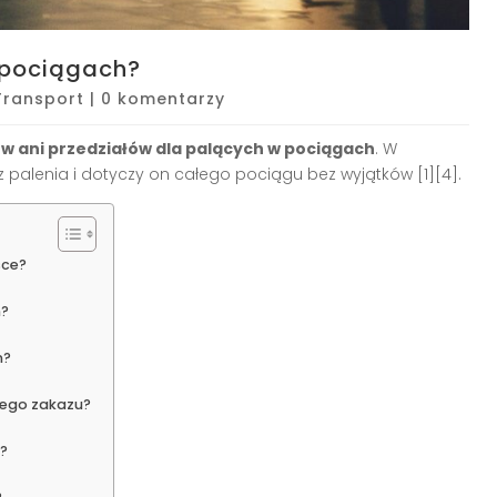
 pociągach?
Transport
|
0 komentarzy
w ani przedziałów dla palących w pociągach
. W
z palenia i dotyczy on całego pociągu bez wyjątków [1][4].
sce?
h?
m?
tego zakazu?
?