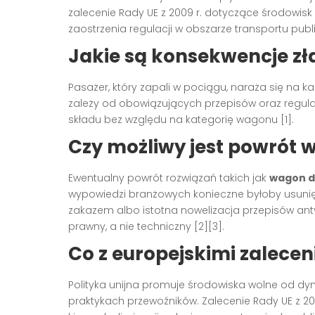
zalecenie Rady UE z 2009 r. dotyczące środowis
zaostrzenia regulacji w obszarze transportu publ
Jakie są konsekwencje z
Pasażer, który zapali w pociągu, naraża się na 
zależy od obowiązujących przepisów oraz regula
składu bez względu na kategorię wagonu [1].
Czy możliwy jest powrót
Ewentualny powrót rozwiązań takich jak
wagon d
wypowiedzi branżowych konieczne byłoby usunięc
zakazem albo istotna nowelizacja przepisów ant
prawny, a nie techniczny [2][3].
Co z europejskimi zalece
Polityka unijna promuje środowiska wolne od dym
praktykach przewoźników. Zalecenie Rady UE z 2