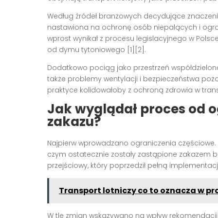
Według źródeł branżowych decydujące znaczenie
nastawiona na ochronę osób niepalących i ogra
wprost wynikał z procesu legislacyjnego w Polsc
od dymu tytoniowego [1][2].
Dodatkowo pociąg jako przestrzeń współdzielona
także problemy wentylacji i bezpieczeństwa poża
praktyce kolidowałoby z ochroną zdrowia w trans
Jak wyglądał proces od o
zakazu?
Najpierw wprowadzano ograniczenia częściowe. W 2
czym ostatecznie zostały zastąpione zakazem be
przejściowy, który poprzedził pełną implementa
Transport lotniczy co to oznacza w p
W tle zmian wskazywano na wpływ rekomendacji n