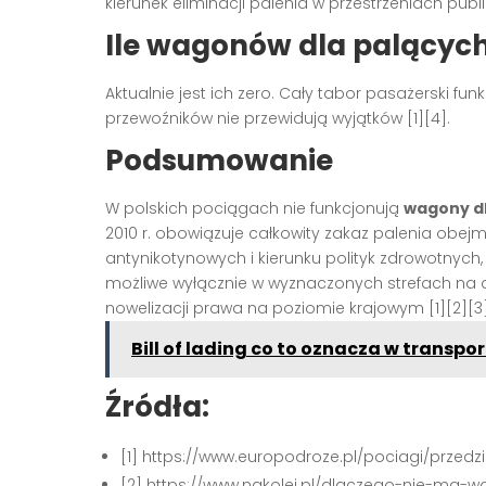
kierunek eliminacji palenia w przestrzeniach pub
Ile wagonów dla palących
Aktualnie jest ich zero. Cały tabor pasażerski fu
przewoźników nie przewidują wyjątków [1][4].
Podsumowanie
W polskich pociągach nie funkcjonują
wagony d
2010 r. obowiązuje całkowity zakaz palenia obej
antynikotynowych i kierunku polityk zdrowotnych
możliwe wyłącznie w wyznaczonych strefach na
nowelizacji prawa na poziomie krajowym [1][2][3]
Bill of lading co to oznacza w transpor
Źródła:
[1] https://www.europodroze.pl/pociagi/przedzi
[2] https://www.nakolei.pl/dlaczego-nie-ma-