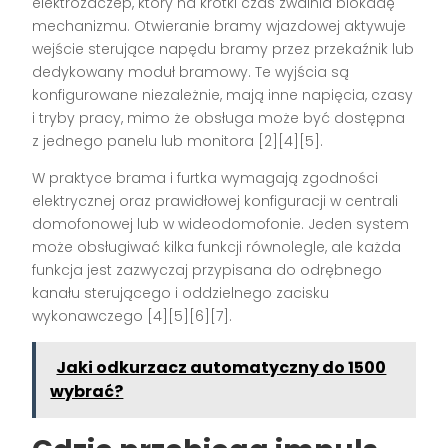
elektrozaczep, który na krótki czas zwalnia blokadę
mechanizmu. Otwieranie bramy wjazdowej aktywuje
wejście sterujące napędu bramy przez przekaźnik lub
dedykowany moduł bramowy. Te wyjścia są
konfigurowane niezależnie, mają inne napięcia, czasy
i tryby pracy, mimo że obsługa może być dostępna
z jednego panelu lub monitora [2][4][5].
W praktyce brama i furtka wymagają zgodności
elektrycznej oraz prawidłowej konfiguracji w centrali
domofonowej lub w wideodomofonie. Jeden system
może obsługiwać kilka funkcji równolegle, ale każda
funkcja jest zazwyczaj przypisana do odrębnego
kanału sterującego i oddzielnego zacisku
wykonawczego [4][5][6][7].
Jaki odkurzacz automatyczny do 1500
wybrać?