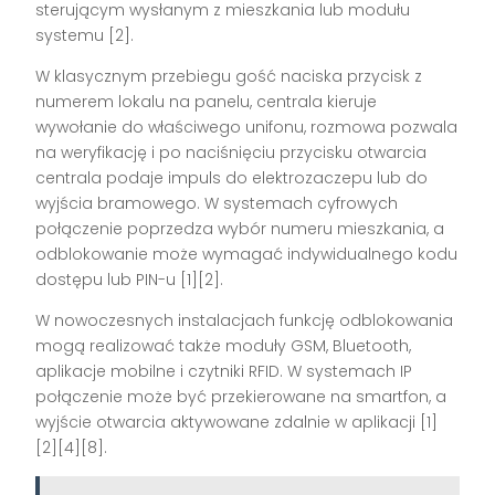
sterującym wysłanym z mieszkania lub modułu
systemu [2].
W klasycznym przebiegu gość naciska przycisk z
numerem lokalu na panelu, centrala kieruje
wywołanie do właściwego unifonu, rozmowa pozwala
na weryfikację i po naciśnięciu przycisku otwarcia
centrala podaje impuls do elektrozaczepu lub do
wyjścia bramowego. W systemach cyfrowych
połączenie poprzedza wybór numeru mieszkania, a
odblokowanie może wymagać indywidualnego kodu
dostępu lub PIN-u [1][2].
W nowoczesnych instalacjach funkcję odblokowania
mogą realizować także moduły GSM, Bluetooth,
aplikacje mobilne i czytniki RFID. W systemach IP
połączenie może być przekierowane na smartfon, a
wyjście otwarcia aktywowane zdalnie w aplikacji [1]
[2][4][8].