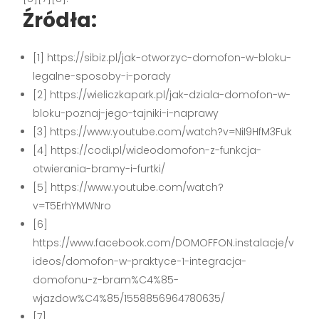
Źródła:
[1] https://sibiz.pl/jak-otworzyc-domofon-w-bloku-
legalne-sposoby-i-porady
[2] https://wieliczkapark.pl/jak-dziala-domofon-w-
bloku-poznaj-jego-tajniki-i-naprawy
[3] https://www.youtube.com/watch?v=NiI9HfM3Fuk
[4] https://codi.pl/wideodomofon-z-funkcja-
otwierania-bramy-i-furtki/
[5] https://www.youtube.com/watch?
v=T5ErhYMWNro
[6]
https://www.facebook.com/DOMOFFON.instalacje/v
ideos/domofon-w-praktyce-1-integracja-
domofonu-z-bram%C4%85-
wjazdow%C4%85/1558856964780635/
[7]