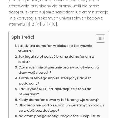
jednego panelu, dlatego wybierz właściwy kanał
sterowania przypisany do bramy. Jeśli nie masz
dostępu skontaktuj się z sąsiadem lub administracją
i nie korzystaj z rzekomych uniwersalnych kodów z
internetu [1][2][4][5][7][8].
Spis treści
Jak działa domofon w bloku i co faktycznie
otwiera?
Jak legalnie otworzyć bramę domofonem w
bloku?
Czym różni się otwieranie bramy od otwierania
drzwi wejściowych?
Gdzie przebiega impuls sterujący i jak jest
podawany?
Jak używać RFID, PIN, aplikacji i telefonu do
otwierania?
Kiedy domofon otworzy też bramę wjazdową?
Dlaczego nie warto szukać uniwersalnych kodów i
co zrobić bez dostępu?
Na czym polega konfiguracja czasu i impulsu w