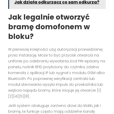
Jak działa odkurzacz co sam odkurza?
Jak legalnie
otworzyć
bramę domofonem
w
bloku?
W pierwszej kolejności użyj autoryzacji przewidzianej
przez instalację. Może to być przycisk otwarcia na
unifonie po odebraniu wywołania, kod PIN wpisany na
panelu, nośnik RFID przyłożony do czytnika, zdalna
komenda z aplikacji IP lub sygnał z modułu GSM albo
Bluetooth. Po poprawnej weryfikacji centrala lub
moduł sterowania wysyła impuls do przekaźnika lub
wejścia napędu bramy, które inicjuje jej otwarcie [1]
[2][4][5][8].
Jeśli system obsługuje zarówno drzwi do klatki, jak i
bramę, te funkcje często mają oddzielne kanały