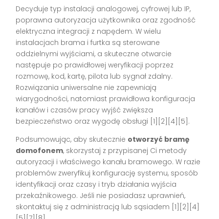
Decyduje typ instalacji analogowej, cyfrowej lub IP,
poprawna autoryzacja użytkownika oraz zgodność
elektryczna integracji z napędem. W wielu
instalacjach brama i furtka są sterowane
oddzielnymi wyjściami, a skuteczne otwarcie
następuje po prawidłowej weryfikacji poprzez
rozmowę, kod, kartę, pilota lub sygnał zdalny.
Rozwiązania uniwersalne nie zapewniają
wiarygodności, natomiast prawidłowa konfiguracja
kanałów i czasów pracy wyjść zwiększa
bezpieczeństwo oraz wygodę obsługi [1][2][4][5].
Podsumowując, aby skutecznie
otworzyć bramę
domofonem
, skorzystaj z przypisanej Ci metody
autoryzacji i właściwego kanału bramowego. W razie
problemów zweryfikuj konfigurację systemu, sposób
identyfikacji oraz czasy i tryb działania wyjścia
przekaźnikowego. Jeśli nie posiadasz uprawnień,
skontaktuj się z administracją lub sąsiadem [1][2][4]
[5][7][8].