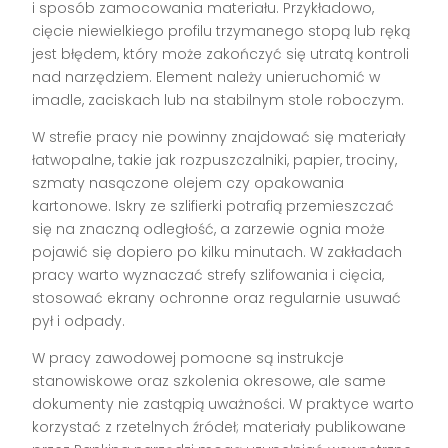
i sposób zamocowania materiału. Przykładowo,
cięcie niewielkiego profilu trzymanego stopą lub ręką
jest błędem, który może zakończyć się utratą kontroli
nad narzędziem. Element należy unieruchomić w
imadle, zaciskach lub na stabilnym stole roboczym.
W strefie pracy nie powinny znajdować się materiały
łatwopalne, takie jak rozpuszczalniki, papier, trociny,
szmaty nasączone olejem czy opakowania
kartonowe. Iskry ze szlifierki potrafią przemieszczać
się na znaczną odległość, a zarzewie ognia może
pojawić się dopiero po kilku minutach. W zakładach
pracy warto wyznaczać strefy szlifowania i cięcia,
stosować ekrany ochronne oraz regularnie usuwać
pył i odpady.
W pracy zawodowej pomocne są instrukcje
stanowiskowe oraz szkolenia okresowe, ale same
dokumenty nie zastąpią uważności. W praktyce warto
korzystać z rzetelnych źródeł; materiały publikowane