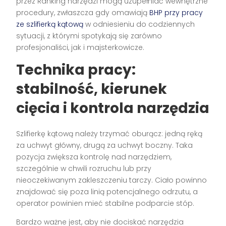
przez Ranking narzędzi mogą uzupełniać wewnętrzne
procedury, zwłaszcza gdy omawiają
BHP przy pracy
ze szlifierką kątową
w odniesieniu do codziennych
sytuacji, z którymi spotykają się zarówno
profesjonaliści, jak i majsterkowicze.
Technika pracy:
stabilność, kierunek
cięcia i kontrola narzędzia
Szlifierkę kątową należy trzymać oburącz: jedną ręką
za uchwyt główny, drugą za uchwyt boczny. Taka
pozycja zwiększa kontrolę nad narzędziem,
szczególnie w chwili rozruchu lub przy
nieoczekiwanym zakleszczeniu tarczy. Ciało powinno
znajdować się poza linią potencjalnego odrzutu, a
operator powinien mieć stabilne podparcie stóp.
Bardzo ważne jest, aby nie dociskać narzędzia