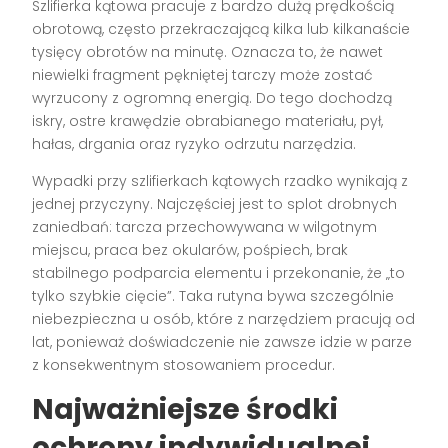
Szlifierka kątowa pracuje z bardzo dużą prędkością
obrotową, często przekraczającą kilka lub kilkanaście
tysięcy obrotów na minutę. Oznacza to, że nawet
niewielki fragment pękniętej tarczy może zostać
wyrzucony z ogromną energią. Do tego dochodzą
iskry, ostre krawędzie obrabianego materiału, pył,
hałas, drgania oraz ryzyko odrzutu narzędzia.
Wypadki przy szlifierkach kątowych rzadko wynikają z
jednej przyczyny. Najczęściej jest to splot drobnych
zaniedbań: tarcza przechowywana w wilgotnym
miejscu, praca bez okularów, pośpiech, brak
stabilnego podparcia elementu i przekonanie, że „to
tylko szybkie cięcie”. Taka rutyna bywa szczególnie
niebezpieczna u osób, które z narzędziem pracują od
lat, ponieważ doświadczenie nie zawsze idzie w parze
z konsekwentnym stosowaniem procedur.
Najważniejsze środki
ochrony indywidualnej