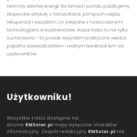
twórców zielonej energii. Na łamach portalu publikujemy
eksperckie artykuły o fotowoltaice, pompach ciepła,
rekuperacji i wszystkim, co związane z nowoczesnymi
technologiami w budownictwie. Nasze treści to nie tylko
sucha teoria – to przede wszystkim praktyczna wiedza
poparta doświadczeniem i realnym feedback'iem od
użytkowników.
Użytkowniku!
Wszystkie treści dostępne na
stronie
RMSolar.pl
mają wyłącznie charakter
informacyjny. Zespół redakcyjny
RMSolar.pl
nie