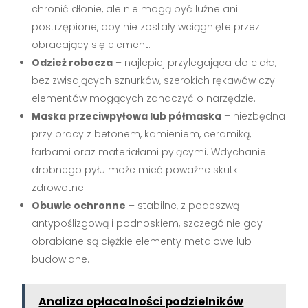
chronić dłonie, ale nie mogą być luźne ani
postrzępione, aby nie zostały wciągnięte przez
obracający się element.
Odzież robocza
– najlepiej przylegająca do ciała,
bez zwisających sznurków, szerokich rękawów czy
elementów mogących zahaczyć o narzędzie.
Maska przeciwpyłowa lub półmaska
– niezbędna
przy pracy z betonem, kamieniem, ceramiką,
farbami oraz materiałami pylącymi. Wdychanie
drobnego pyłu może mieć poważne skutki
zdrowotne.
Obuwie ochronne
– stabilne, z podeszwą
antypoślizgową i podnoskiem, szczególnie gdy
obrabiane są ciężkie elementy metalowe lub
budowlane.
Analiza opłacalności podzielników