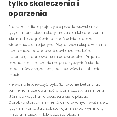
tylko skaleczenia i
oparzenia
Praca ze szlifierką kojarzy się przede wszystkim z
ryzykiem przecięcia skóry, urazu oka lub oparzenia
iskrami. To zagrożenia bezpośrednie i dobrze
widoczne, ale nie jedyne. Długotrwała ekspozycja na
hałas może powodować ubytki słuchu, które
narastają stopniowo i są nieodwracalne. Drgania
przenoszone na dłonie mogą przyczyniać się do
problemów z krążeniem, bólu stawów i osłabienia
czucia.
Nie wolno lekceważyć pyłu. Szlifowanie betonu lub
kamienia może uwalniać drobne cząstki krzemionki,
które po wdychaniu osadzają się w płucach.
Obróbka starych elementów malowanych wiąże się z
ryzykiem kontaktu z substancjami szkodliwymi, w tym
metalami ciężkimi lub pozostałościami