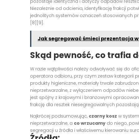
pozostaje identyczna i dotyczy odpadów resztkowy
Niezależnie od odcienia, identyfikację frakcji po
jednolitych systemów oznaczeń stosowanych pr
[8][9].
Jak segregować śmieci prezentacja w 
Skąd pewność, co trafia 
W razie wątpliwości należy odwoływać się do ofi
operatora odbioru, przy czym zestaw kategorii 
produkty higieniczne, materiały trwale zabrudzo
nieprzetwarzalne, z wyłączeniem odpadów niebezpi
jest spójny z krajowymi i branżowymi opracowani
frakcję dla resztek niesegregowalnych pozostają
Najkrócej podsumowując,
czarny kosz
w system
nieprzetwarzalne, a
co wrzucamy
do niego, pow
segregacji u źródła i właściwemu kierowaniu suro
Źródła: