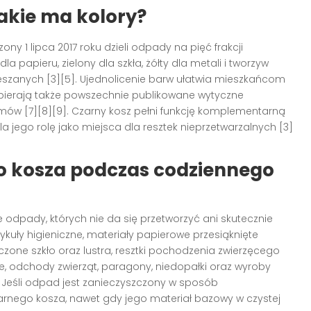
jakie ma kolory?
 1 lipca 2017 roku dzieli odpady na pięć frakcji
a papieru, zielony dla szkła, żółty dla metali i tworzyw
ieszanych [3][5]. Ujednolicenie barw ułatwia mieszkańcom
spierają także powszechnie publikowane wytyczne
ów [7][8][9]. Czarny kosz pełni funkcję komplementarną
 jego rolę jako miejsca dla resztek nieprzetwarzalnych [3]
 kosza podczas codziennego
e odpady, których nie da się przetworzyć ani skutecznie
ykuły higieniczne, materiały papierowe przesiąknięte
czone szkło oraz lustra, resztki pochodzenia zwierzęcego
e, odchody zwierząt, paragony, niedopałki oraz wyroby
. Jeśli odpad jest zanieczyszczony w sposób
zarnego kosza, nawet gdy jego materiał bazowy w czystej