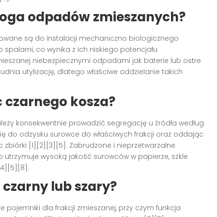
droga odpadów zmieszanych?
owane są do instalacji mechaniczno biologicznego
 spalarni, co wynika z ich niskiego potencjału
zmieszanej niebezpiecznymi odpadami jak baterie lub ostre
dnia utylizację, dlatego właściwe oddzielanie takich
ć czarnego kosza?
leży konsekwentnie prowadzić segregację u źródła według
się do odzysku surowce do właściwych frakcji oraz oddając
biórki [1][2][3][5]. Zabrudzone i nieprzetwarzalne
 utrzymuje wysoką jakość surowców w papierze, szkle
4][5][8].
 czarny lub szary?
e pojemniki dla frakcji zmieszanej, przy czym funkcja