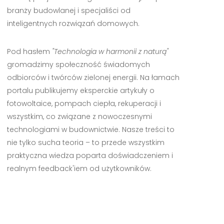
branży budowlanej i specjaliści od
inteligentnych rozwiązań domowych.
Pod hasłem
"Technologia w harmonii z naturą"
gromadzimy społeczność świadomych
odbiorców i twórców zielonej energii. Na łamach
portalu publikujemy eksperckie artykuły o
fotowoltaice, pompach ciepła, rekuperacji i
wszystkim, co związane z nowoczesnymi
technologiami w budownictwie. Nasze treści to
nie tylko sucha teoria – to przede wszystkim
praktyczna wiedza poparta doświadczeniem i
realnym feedback'iem od użytkowników.