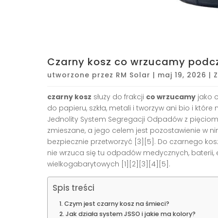
Czarny kosz co wrzucamy podc
utworzone przez
RM Solar
|
maj 19, 2026
|
czarny kosz
służy do frakcji
co wrzucamy
jako o
do papieru, szkła, metali i tworzyw ani bio i które
Jednolity System Segregacji Odpadów z pięciom
zmieszane, a jego celem jest pozostawienie w n
bezpiecznie przetworzyć [3][5]. Do czarnego kosz
nie wrzuca się tu odpadów medycznych, baterii, 
wielkogabarytowych [1][2][3][4][5].
Spis treści
Czym jest czarny kosz na śmieci?
Jak działa system JSSO i jakie ma kolory?