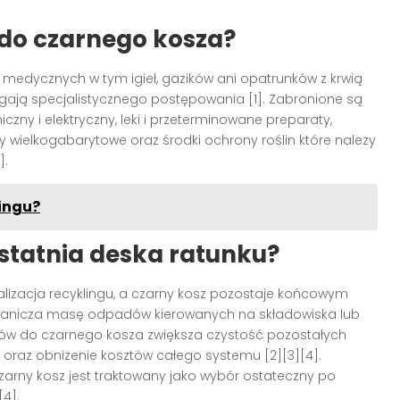
 do czarnego kosza?
edycznych w tym igieł, gazików ani opatrunków z krwią
gają specjalistycznego postępowania [1]. Zabronione są
niczny i elektryczny, leki i przeterminowane preparaty,
wielkogabarytowe oraz środki ochrony roślin które należy
].
lingu?
ostatnia deska ratunku?
izacja recyklingu, a czarny kosz pozostaje końcowym
granicza masę odpadów kierowanych na składowiska lub
dów do czarnego kosza zwiększa czystość pozostałych
w oraz obniżenie kosztów całego systemu [2][3][4].
arny kosz jest traktowany jako wybór ostateczny po
[4].