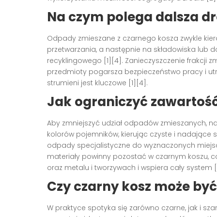
Na czym polega dalsza 
Odpady zmieszane z czarnego kosza zwykle kier
przetwarzania, a następnie na składowiska lub do
recyklingowego [1][4]. Zanieczyszczenie frakcji 
przedmioty pogarsza bezpieczeństwo pracy i utru
strumieni jest kluczowe [1][4].
Jak ograniczyć zawartoś
Aby zmniejszyć udział odpadów zmieszanych, na
kolorów pojemników, kierując czyste i nadające 
odpady specjalistyczne do wyznaczonych miejsc z
materiały powinny pozostać w czarnym koszu, co
oraz metalu i tworzywach i wspiera cały system [
Czy czarny kosz może być
W praktyce spotyka się zarówno czarne, jak i szar