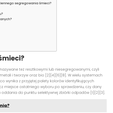
iennego segregowania śmieci?
u?
zanych?
śmieci?
azywane też resztkowymi lub niesegregowanymi, czyli
etali i tworzyw oraz bio [2][4][6][8]. W wielu systemach
co wynika z przyjętej palety kolorów identyfikujących
, lecz miejsce ostatniego wyboru po sprawdzeniu, czy dany
a oddania do punktu selektywnej zbiórki odpadów [1][2][3].
nia?