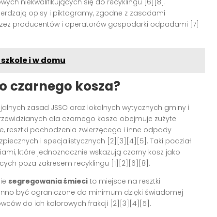
ch niekwalifikujących się do recyklingu [6][8].
twierdzają opisy i piktogramy, zgodne z zasadami
zez producentów i operatorów gospodarki odpadami [7]
szkole i w domu
do czarnego kosza?
cjalnych zasad JSSO oraz lokalnych wytycznych gminy i
przewidzianych dla czarnego kosza obejmuje zużyte
ne, resztki pochodzenia zwierzęcego i inne odpady
ecznych i specjalistycznych [2][3][4][5]. Taki podział
ami, które jednoznacznie wskazują czarny kosz jako
cych poza zakresem recyklingu [1][2][6][8].
ie
segregowania śmieci
to miejsce na resztki
inno być ograniczone do minimum dzięki świadomej
wców do ich kolorowych frakcji [2][3][4][5].