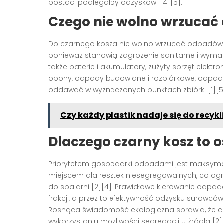
postaci podlegałby odzyskowi [4][5].
Czego nie wolno wrzucać
Do czarnego kosza nie wolno wrzucać odpadów m
ponieważ stanowią zagrożenie sanitarne i wyma
także baterie i akumulatory, zużyty sprzęt elektro
opony, odpady budowlane i rozbiórkowe, odpady 
oddawać w wyznaczonych punktach zbiórki [1][5
Czy każdy plastik nadaje się do recyk
Dlaczego czarny kosz to 
Priorytetem gospodarki odpadami jest maksymal
miejscem dla resztek niesegregowalnych, co o
do spalarni [2][4]. Prawidłowe kierowanie odpa
frakcji, a przez to efektywność odzysku surowcó
Rosnąca świadomość ekologiczna sprawia, że cz
wykorzystaniu możliwości segregacji u źródła [2]