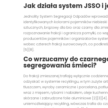
Jak działa system JSSO i 
Jednolity System Segregacji Odpadów wprowadzony
identyfikowanych kolorami pojemników niebieski dl
sztucznych, brązowy dla bio oraz czarny dla zm
rozpoznawanie frakcji i ogranicza pomyłki, co w
producentów pojemników i organizatorów system
wobec czterech frakcji surowcowych, co podkreśla
[5][8].
Co wrzucamy do czarnego
segregowania śmieci?
Do frakcji zmieszanej trafiają wyłącznie codzienn
odzyskać w systemie recyklingu, w tym zużyte art
tłuszczem, wyroby ceramiczne i porcelana, potłu
wraz z mięsem, rybami i nabiałem, oleje kuchenn
skórzane i zabrudzone folie aluminiowe [2][3][4]
uniemożliwiający recykling, wówczas trafia do c