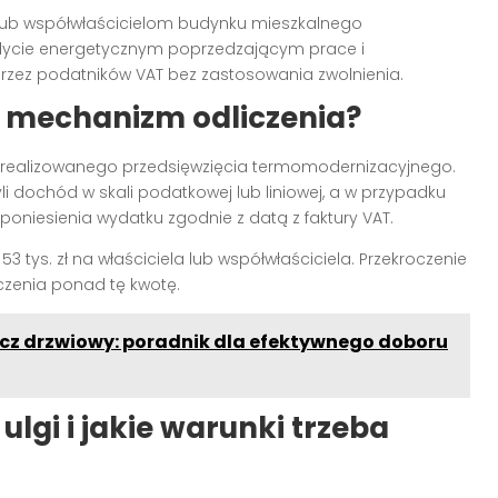
 lub współwłaścicielom budynku mieszkalnego
udycie energetycznym poprzedzającym prace i
zez podatników VAT bez zastosowania zwolnienia.
ała mechanizm odliczenia?
do realizowanego przedsięwzięcia termomodernizacyjnego.
 dochód w skali podatkowej lub liniowej, a w przypadku
 poniesienia wydatku zgodnie z datą z faktury VAT.
3 tys. zł na właściciela lub współwłaściciela. Przekroczenie
iczenia ponad tę kwotę.
 drzwiowy: poradnik dla efektywnego doboru
lgi i jakie warunki trzeba