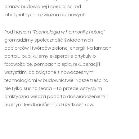
branży budowlanej i specjaliści od
inteligentnych rozwiązań domowych.
Pod hasłem
"Technologia w harmonii z naturą"
gromadzimy społeczność świadomych
odbiorców i twórców zielonej energii. Na łamach
portalu publikujemy eksperckie artykuły o
fotowoltaice, pompach ciepła, rekuperacji i
wszystkim, co związane z nowoczesnymi
technologiami w budownictwie. Nasze treści to
nie tylko sucha teoria – to przede wszystkim
praktyczna wiedza poparta doświadczeniem i
realnym feedback'iem od użytkowników.