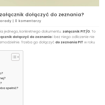
załącznik dołączyć do zeznania?
Porady
|
0 komentarzy
a jednego, konkretnego dokumentu:
załącznik PIT/O
. To
ałącznik dołączyć do zeznania
i bez niego odliczenie nie
 samodzielnie. Trzeba go dołączyć
do zeznania PIT
w roku
o?
nej?
a?
zeba spełnić?