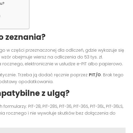
ku?
ć
o zeznania?
 go w części przeznaczonej dla odliczeń, gdzie wykazuje się
wzór obejmuje wiersz na odliczenia do 53 tys. zł.
rocznego, elektronicznie w usłudze e-PIT albo papierowo.
atycznie. Trzeba ją dodać ręcznie poprzez
PIT/O
. Brak tego
 podstawy opodatkowania.
patybilne z ulgą?
mularzy: PIT-28, PIT-28S, PIT-36, PIT-36S, PIT-36L, PIT-36LS,
ia rocznego i nie wywołuje skutków bez dołączenia do