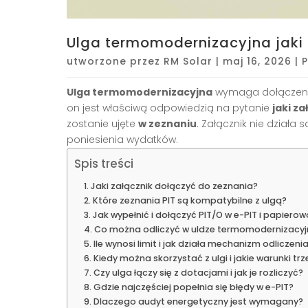
Ulga termomodernizacyjna jaki 
utworzone przez
RM Solar
|
maj 16, 2026
|
Ulga termomodernizacyjna
wymaga dołączeni
on jest właściwą odpowiedzią na pytanie
jaki z
zostanie ujęte
w zeznaniu
. Załącznik nie działa
poniesienia wydatków.
Spis treści
Jaki załącznik dołączyć do zeznania?
Które zeznania PIT są kompatybilne z ulgą?
Jak wypełnić i dołączyć PIT/O w e-PIT i papierow
Co można odliczyć w uldze termomodernizacyj
Ile wynosi limit i jak działa mechanizm odliczeni
Kiedy można skorzystać z ulgi i jakie warunki tr
Czy ulga łączy się z dotacjami i jak je rozliczyć?
Gdzie najczęściej popełnia się błędy w e-PIT?
Dlaczego audyt energetyczny jest wymagany?