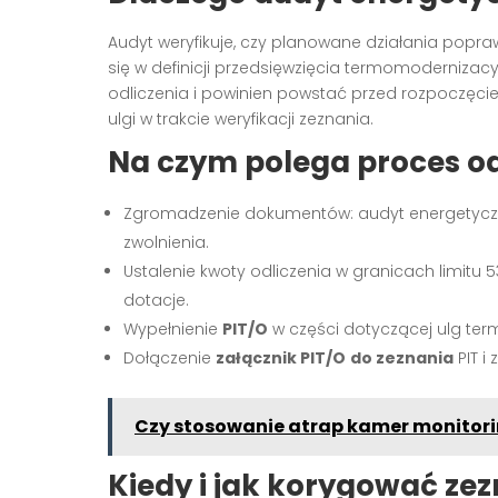
Audyt weryfikuje, czy planowane działania popr
się w definicji przedsięwzięcia termomodernizac
odliczenia i powinien powstać przed rozpoczęci
ulgi w trakcie weryfikacji zeznania.
Na czym polega proces od
Zgromadzenie dokumentów: audyt energetyczny
zwolnienia.
Ustalenie kwoty odliczenia w granicach limitu 
dotacje.
Wypełnienie
PIT/O
w części dotyczącej ulg te
Dołączenie
załącznik PIT/O
do zeznania
PIT i
Czy stosowanie atrap kamer monitorin
Kiedy i jak korygować ze