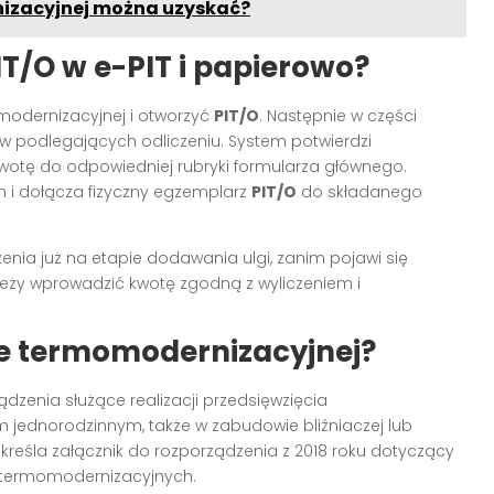
nizacyjnej można uzyskać?
IT/O w e-PIT i papierowo?
modernizacyjnej i otworzyć
PIT/O
. Następnie w części
ów podlegających odliczeniu. System potwierdzi
kwotę do odpowiedniej rubryki formularza głównego.
h i dołącza fizyczny egzemplarz
PIT/O
do składanego
nia już na etapie dodawania ulgi, zanim pojawi się
należy wprowadzić kwotę zgodną z wyliczeniem i
ze termomodernizacyjnej?
ądzenia służące realizacji przedsięwzięcia
ednorodzinnym, także w zabudowie bliźniaczej lub
kreśla załącznik do rozporządzenia z 2018 roku dotyczący
ć termomodernizacyjnych.