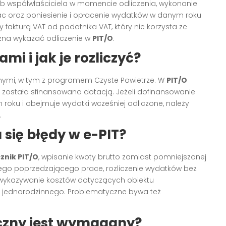
lub współwłaściciela w momencie odliczenia, wykonanie
c oraz poniesienie i opłacenie wydatków w danym roku
akturą VAT od podatnika VAT, który nie korzysta ze
można wykazać odliczenie w
PIT/O
.
ami i jak je rozliczyć?
nymi, w tym z programem Czyste Powietrze. W
PIT/O
e została sfinansowana dotacją. Jeżeli dofinansowanie
roku i obejmuje wydatki wcześniej odliczone, należy
.
 się błędy w e-PIT?
znik PIT/O
, wpisanie kwoty brutto zamiast pomniejszonej
nego poprzedzającego prace, rozliczenie wydatków bez
 wykazywanie kosztów dotyczących obiektu
o jednorodzinnego. Problematyczne bywa też
czny jest wymagany?