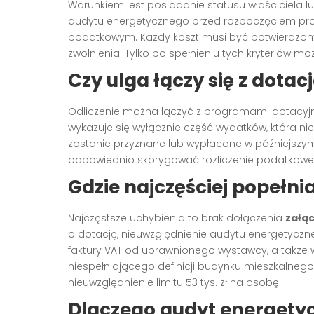
Warunkiem jest posiadanie statusu właściciela 
audytu energetycznego przed rozpoczęciem pra
podatkowym. Każdy koszt musi być potwierdzony f
zwolnienia. Tylko po spełnieniu tych kryteriów 
Czy ulga łączy się z dotacj
Odliczenie można łączyć z programami dotacyj
wykazuje się wyłącznie część wydatków, która ni
zostanie przyznane lub wypłacone w późniejszym 
odpowiednio skorygować rozliczenie podatkowe
Gdzie najczęściej popełnia
Najczęstsze uchybienia to brak dołączenia
załąc
o dotację, nieuwzględnienie audytu energetycz
faktury VAT od uprawnionego wystawcy, a także
niespełniającego definicji budynku mieszkalneg
nieuwzględnienie limitu 53 tys. zł na osobę.
Dlaczego audyt energety