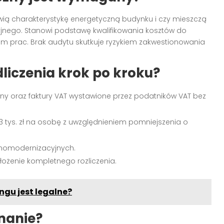
awią charakterystykę energetyczną budynku i czy mieszczą
yjnego. Stanowi podstawę kwalifikowania kosztów do
em prac. Brak audytu skutkuje ryzykiem zakwestionowania
liczenia krok po kroku?
 oraz faktury VAT wystawione przez podatników VAT bez
53 tys. zł na osobę z uwzględnieniem pomniejszenia o
rmomodernizacyjnych.
 złożenie kompletnego rozliczenia.
gu jest legalne?
znanie?