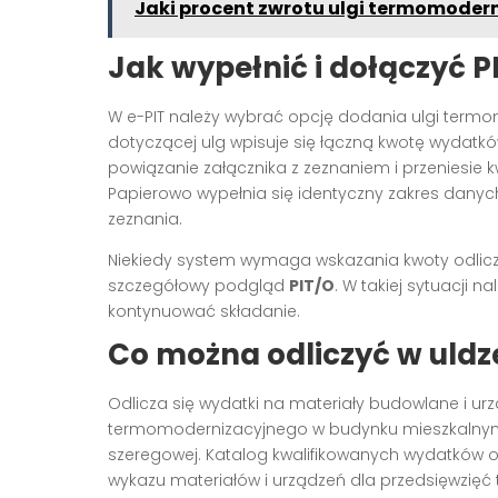
Jaki procent zwrotu ulgi termomoder
Jak wypełnić i dołączyć P
W e-PIT należy wybrać opcję dodania ulgi termo
dotyczącej ulg wpisuje się łączną kwotę wydatk
powiązanie załącznika z zeznaniem i przeniesie 
Papierowo wypełnia się identyczny zakres danyc
zeznania.
Niekiedy system wymaga wskazania kwoty odlicze
szczegółowy podgląd
PIT/O
. W takiej sytuacji 
kontynuować składanie.
Co można odliczyć w uld
Odlicza się wydatki na materiały budowlane i urz
termomodernizacyjnego w budynku mieszkalnym j
szeregowej. Katalog kwalifikowanych wydatków o
wykazu materiałów i urządzeń dla przedsięwzię