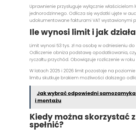
Uprawnienie przysługuje wyłącznie właścicielom
jednorodzinnego. Odlicza się wydatki ujęte w a
udokumentowane fakturami VAT wystawionymi pr
Ile wynosi limit i jak dzi
Limit wynosi 53 tys. zł na osobę w odniesieniu 
Odliczenie obniża podstawę opodatkowania, czyli
ryczałtu przychód. Obowiązuje rozliczenie w roku
W latach 2025 i 2026 limit pozostaje na poziomie 5
limitu skutkuje brakiem możliwości dalszego odl
Jak wybrać odpowiedni samozamykacz
i montażu
Kiedy można skorzystać z u
spełnić?