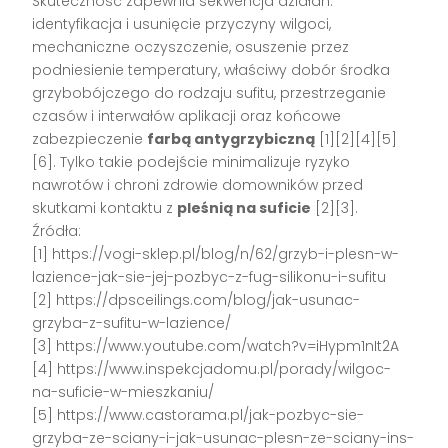
Skuteczność zapewnia sekwencja działań:
identyfikacja i usunięcie przyczyny wilgoci,
mechaniczne oczyszczenie, osuszenie przez
podniesienie temperatury, właściwy dobór środka
grzybobójczego do rodzaju sufitu, przestrzeganie
czasów i interwałów aplikacji oraz końcowe
zabezpieczenie
farbą antygrzybiczną
[1][2][4][5]
[6]. Tylko takie podejście minimalizuje ryzyko
nawrotów i chroni zdrowie domowników przed
skutkami kontaktu z
pleśnią na suficie
[2][3].
Źródła:
[1] https://vogi-sklep.pl/blog/n/62/grzyb-i-plesn-w-
lazience-jak-sie-jej-pozbyc-z-fug-silikonu-i-sufitu
[2] https://dpsceilings.com/blog/jak-usunac-
grzyba-z-sufitu-w-lazience/
[3] https://www.youtube.com/watch?v=iHypm1nIt2A
[4] https://www.inspekcjadomu.pl/porady/wilgoc-
na-suficie-w-mieszkaniu/
[5] https://www.castorama.pl/jak-pozbyc-sie-
grzyba-ze-sciany-i-jak-usunac-plesn-ze-sciany-ins-