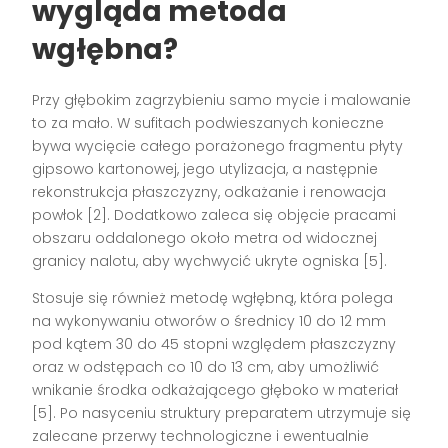
wygląda metoda
wgłębna?
Przy głębokim zagrzybieniu samo mycie i malowanie
to za mało. W sufitach podwieszanych konieczne
bywa wycięcie całego porażonego fragmentu płyty
gipsowo kartonowej, jego utylizacja, a następnie
rekonstrukcja płaszczyzny, odkażanie i renowacja
powłok [2]. Dodatkowo zaleca się objęcie pracami
obszaru oddalonego około metra od widocznej
granicy nalotu, aby wychwycić ukryte ogniska [5].
Stosuje się również metodę wgłębną, która polega
na wykonywaniu otworów o średnicy 10 do 12 mm
pod kątem 30 do 45 stopni względem płaszczyzny
oraz w odstępach co 10 do 13 cm, aby umożliwić
wnikanie środka odkażającego głęboko w materiał
[5]. Po nasyceniu struktury preparatem utrzymuje się
zalecane przerwy technologiczne i ewentualnie