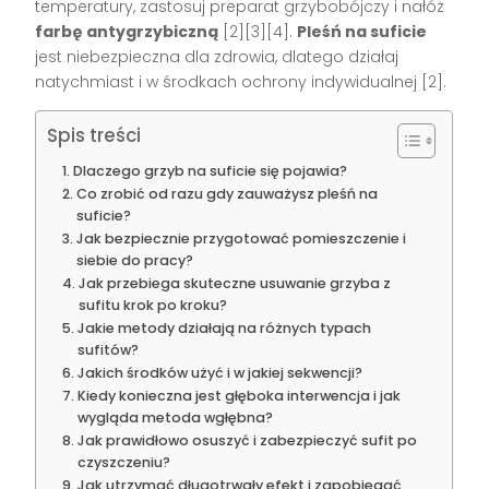
temperatury, zastosuj preparat grzybobójczy i nałóż
farbę antygrzybiczną
[2][3][4].
Pleśń na suficie
jest niebezpieczna dla zdrowia, dlatego działaj
natychmiast i w środkach ochrony indywidualnej [2].
Spis treści
Dlaczego grzyb na suficie się pojawia?
Co zrobić od razu gdy zauważysz pleśń na
suficie?
Jak bezpiecznie przygotować pomieszczenie i
siebie do pracy?
Jak przebiega skuteczne usuwanie grzyba z
sufitu krok po kroku?
Jakie metody działają na różnych typach
sufitów?
Jakich środków użyć i w jakiej sekwencji?
Kiedy konieczna jest głęboka interwencja i jak
wygląda metoda wgłębna?
Jak prawidłowo osuszyć i zabezpieczyć sufit po
czyszczeniu?
Jak utrzymać długotrwały efekt i zapobiegać