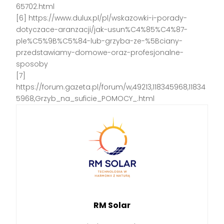
65702.html
[6] https://www.dulux.pl/pl/wskazowki-i-porady-
dotyczace-aranzacji/jak-usun%C4%85%C4%87-
ple%C5%9B%C5%84-lub-grzyba-ze-%5Bciany-
przedstawiamy-domowe-oraz-profesjonalne-
sposoby
[7]
https://forum.gazeta.pl/forum/w,49213,118345968,11834
5968,Grzyb_na_suficie_POMOCY_.html
RM Solar