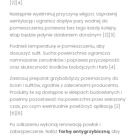
[2][4].
Następnie wyeliminuj przyczynę wilgoci. Usprawnij
wentylację i ogranicz dopływ pary wodnej do
pomieszczenia, ponieważ bez tego każdy kolejny
etap będzie jedynie działaniem doraźnym [2][3].
Podnieś temperaturę w pomieszczeniu, aby
dosuszyć sufit. Sucha powierzchnia ogranicza
namnażanie zarodników i poprawia przyczepność
oraz skuteczność środków biobójczych i farb [4].
Zastosuj preparat grzybobójczy przeznaczony do
ścian i sufitów, zgodnie z zaleceniami producenta.
Produkty te są dostępne w sklepach budowlanych i
powinny pozostawać na powierzchni przez wskazany
czas, po czym ewentualnie powtórzyć aplikację [2]
[5][6].
Po odkażeniu wykonaj renowację powłok i
zabezpieczenie. Nałóż
farbę antygrzybiczną
, aby