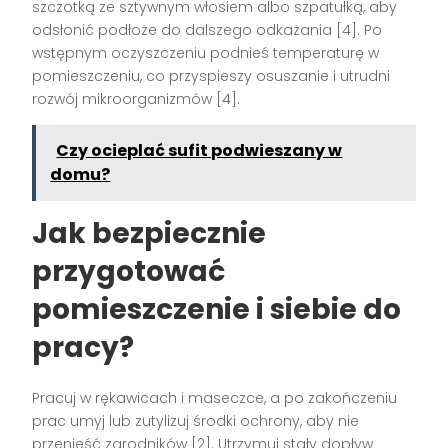
szczotką ze sztywnym włosiem albo szpatułką, aby
odsłonić podłoże do dalszego odkażania [4]. Po
wstępnym oczyszczeniu podnieś temperaturę w
pomieszczeniu, co przyspieszy osuszanie i utrudni
rozwój mikroorganizmów [4].
Czy ocieplać sufit podwieszany w
domu?
Jak bezpiecznie
przygotować
pomieszczenie i siebie do
pracy?
Pracuj w rękawicach i maseczce, a po zakończeniu
prac umyj lub zutylizuj środki ochrony, aby nie
przenieść zarodników [2]. Utrzymuj stały dopływ