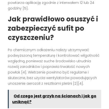
powtarza aplikację zgodnie z interwałem 12 lub 24
godziny [5].
Jak prawidłowo osuszyć i
zabezpieczyć sufit po
czyszczeniu?
Po chemicznym odkażeniu należy utrzymywać
podwyższoną temperaturę i kontrolować wilgotność
względną, ponieważ suche środowisko utrudnia
rozwój zarodników i poprawia trwałość nowych
powłok [4]. Wietrzenie powinno być regularne i
skuteczne, bez użycia wentylatorów powodujących
unoszenie aerozoli z resztkami pleśni [2][4].
Od czego jest grzyb na ścianach i jak go
uniknąć?