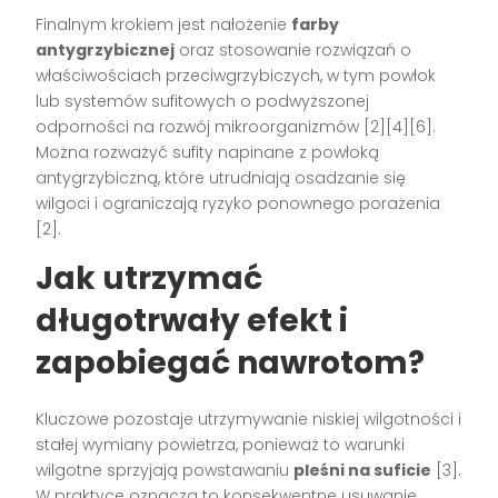
Finalnym krokiem jest nałożenie
farby
antygrzybicznej
oraz stosowanie rozwiązań o
właściwościach przeciwgrzybiczych, w tym powłok
lub systemów sufitowych o podwyższonej
odporności na rozwój mikroorganizmów [2][4][6].
Można rozważyć sufity napinane z powłoką
antygrzybiczną, które utrudniają osadzanie się
wilgoci i ograniczają ryzyko ponownego porażenia
[2].
Jak utrzymać
długotrwały efekt i
zapobiegać nawrotom?
Kluczowe pozostaje utrzymywanie niskiej wilgotności i
stałej wymiany powietrza, ponieważ to warunki
wilgotne sprzyjają powstawaniu
pleśni na suficie
[3].
W praktyce oznacza to konsekwentne usuwanie