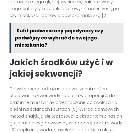
porażenie sięga głębiej, wycina się zainfekowany
fragment płyty i uzupełnia zdrowym materiałem, po
czym odkaża i odnawia powłokę malarską [2].
Sufit podwieszany pojedynczy czy
podwójny co wybrać do swojego
mieszkania?
Jakich środków użyć i w
jakiej sekwencji?
Do wstępnego odkażania powierzchni można
stosować roztwór wody z octem w proporcji 4 do 1
oraz inne mieszaniny przeznaczone do zwalczania
pleśni na ścianach i sufitach [5]. Wśród domowych
metod znajdują się też roztwór z ekstraktem z nasion
grejpfruta przygotowywany w proporcji pół litra wody
i 10 kropli oraz woda z mydłem i dodatkiem olejku