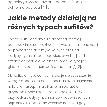
ograniczyć ryzyko nawrotu i wzmocnić barierę
ochronną podłoża [4][6].
Jakie metody działają na
różnych typach sufitów?
Rodzaj sufitu determinuje dobraną metodę,
ponieważ inne są możliwości czyszczenia i renowacji
na powierzchniach mykowalnych oraz na
tradycyjnych sufitach podwieszanych [1][2]. Ta
różnica decyduje o kolejności prac i o tym jak
głęboko trzeba ingerować w materiał [1][2].
Dla sufitów mykowalnych stosuje się czyszczenie
wodą z dodatkiem octu i mechaniczne usunięcie
nalotu, a następnie aplikację preparatów
grzybobójczych i dosuszenie podłoża [1]. W
przypadku tradycyjnych sufitów podwieszanych
najpierw zeskrobuje się warstwę nalotu, a gdy