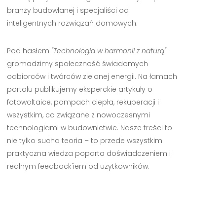
branży budowlanej i specjaliści od
inteligentnych rozwiązań domowych.
Pod hasłem
"Technologia w harmonii z naturą"
gromadzimy społeczność świadomych
odbiorców i twórców zielonej energii. Na łamach
portalu publikujemy eksperckie artykuły o
fotowoltaice, pompach ciepła, rekuperacji i
wszystkim, co związane z nowoczesnymi
technologiami w budownictwie. Nasze treści to
nie tylko sucha teoria – to przede wszystkim
praktyczna wiedza poparta doświadczeniem i
realnym feedback'iem od użytkowników.