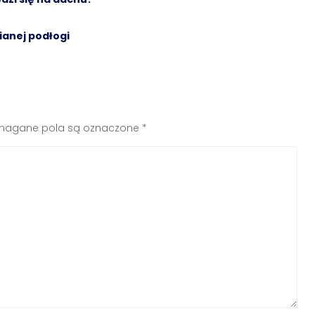
ianej podłogi
agane pola są oznaczone
*