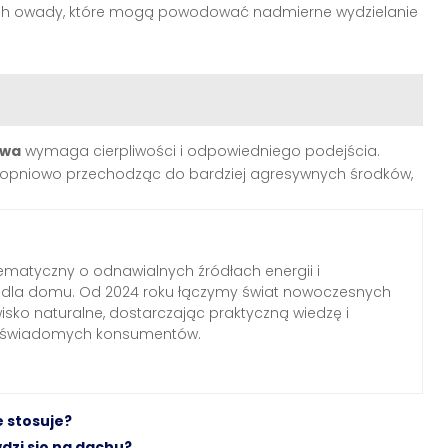
ch owady, które mogą powodować nadmierne wydzielanie
ewa
wymaga cierpliwości i odpowiedniego podejścia.
topniowo przechodząc do bardziej agresywnych środków,
ematyczny o odnawialnych źródłach energii i
h dla domu. Od 2024 roku łączymy świat nowoczesnych
wisko naturalne, dostarczając praktyczną wiedzę i
a świadomych konsumentów.
e stosuje?
dzi się na dachu?