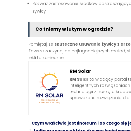
Rozważ zastosowanie środków odstraszający
żywicy
Co tniemy w lutym w ogrodzie?
Pamiętaj, że
skuteczne usuwanie żywicy z drz
Zawsze zaczynaj od najłagodniejszych metod, s
jeśli to konieczne.
RM Solar
RM Solar
to wiodący portal t
inteligentnych rozwiązaniac
technologii z troską o środo
sprawdzone rozwiązania dl
Czym właściwie jest linoleum i do czego się j
Jodła czy sosna – które drewno lepiej spraw