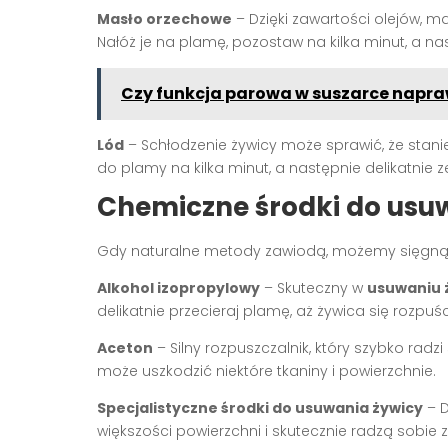
Masło orzechowe
– Dzięki zawartości olejów, 
Nałóż je na plamę, pozostaw na kilka minut, a n
Czy funkcja parowa w suszarce napra
Lód
– Schłodzenie żywicy może sprawić, że stanie 
do plamy na kilka minut, a następnie delikatnie z
Chemiczne środki do usu
Gdy naturalne metody zawiodą, możemy sięgną
Alkohol izopropylowy
– Skuteczny w
usuwaniu 
delikatnie przecieraj plamę, aż żywica się rozpuśc
Aceton
– Silny rozpuszczalnik, który szybko rad
może uszkodzić niektóre tkaniny i powierzchnie.
Specjalistyczne środki do usuwania żywicy
– D
większości powierzchni i skutecznie radzą sobi