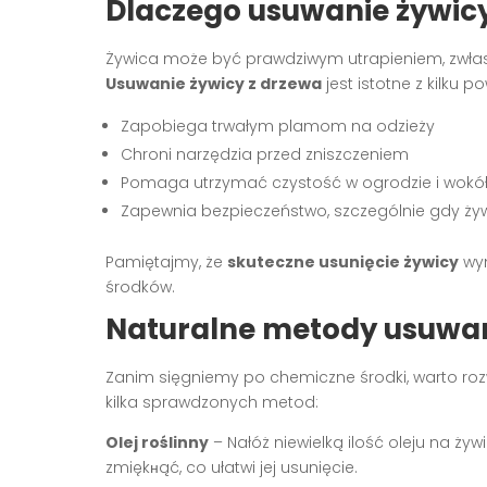
Dlaczego usuwanie żywicy
Żywica może być prawdziwym utrapieniem, zwłasz
Usuwanie żywicy z drzewa
jest istotne z kilku 
Zapobiega trwałym plamom na odzieży
Chroni narzędzia przed zniszczeniem
Pomaga utrzymać czystość w ogrodzie i wok
Zapewnia bezpieczeństwo, szczególnie gdy żywi
Pamiętajmy, że
skuteczne usunięcie żywicy
wym
środków.
Naturalne metody usuwan
Zanim sięgniemy po chemiczne środki, warto roz
kilka sprawdzonych metod:
Olej roślinny
– Nałóż niewielką ilość oleju na żyw
zmiękнąć, co ułatwi jej usunięcie.