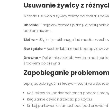
Usuwanie żywicy z różnyc
Metoda usuwania żywicy zależy od rodzaju powie
Ubrania
– Najpierw zamroź plamę, a następnie de
odplamiaczem.
Skóra
– Użyj oleju roślinnego lub masła orzech
Narzędzia
– Aceton lub alkohol izopropylowy zw
Drewno
– Delikatnie zeskrob żywicę, a następni
środkiem do drewna.
Zapobieganie problemom 
Lepiej zapobiegać niż leczyć – oto kilka wskazów
Noś rękawice i odzież ochronną podczas prac
Regularnie czyść narzędzia po użyciu
Unikaj parkowania samochodu pod drzewami w