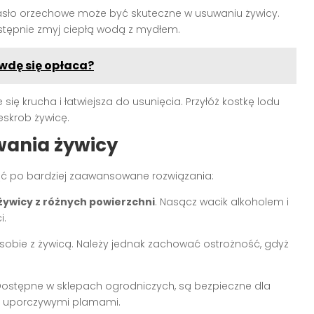
masło orzechowe może być skuteczne w usuwaniu żywicy.
astępnie zmyj ciepłą wodą z mydłem.
wdę się opłaca?
się krucha i łatwiejsza do usunięcia. Przyłóż kostkę lodu
eskrob żywicę.
wania żywicy
ć po bardziej zaawansowane rozwiązania:
żywicy z różnych powierzchni
. Nasącz wacik alkoholem i
i.
zi sobie z żywicą. Należy jednak zachować ostrożność, gdyż
ostępne w sklepach ogrodniczych, są bezpieczne dla
e z uporczywymi plamami.