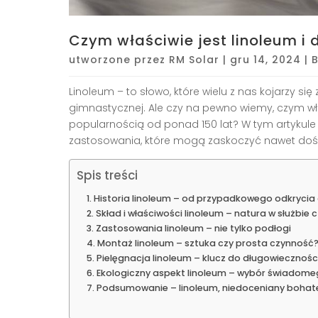
Czym właściwie jest linoleum i d
utworzone przez
RM Solar
|
gru 14, 2024
|
Linoleum – to słowo, które wielu z nas kojarzy si
gimnastycznej. Ale czy na pewno wiemy, czym wła
popularnością od ponad 150 lat? W tym artykule z
zastosowania, które mogą zaskoczyć nawet d
Spis treści
Historia linoleum – od przypadkowego odkrycia 
Skład i właściwości linoleum – natura w służbie 
Zastosowania linoleum – nie tylko podłogi
Montaż linoleum – sztuka czy prosta czynność
Pielęgnacja linoleum – klucz do długowiecznośc
Ekologiczny aspekt linoleum – wybór świadom
Podsumowanie – linoleum, niedoceniany bohate