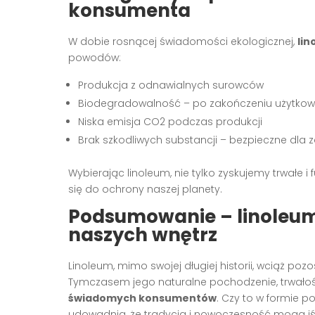
konsumenta
W dobie rosnącej świadomości ekologicznej,
lin
powodów:
Produkcja z odnawialnych surowców
Biodegradowalność – po zakończeniu użytko
Niska emisja CO2 podczas produkcji
Brak szkodliwych substancji – bezpieczne dla 
Wybierając linoleum, nie tylko zyskujemy trwałe 
się do ochrony naszej planety.
Podsumowanie – linoleum
naszych wnętrz
Linoleum, mimo swojej długiej historii, wciąż p
Tymczasem jego naturalne pochodzenie, trwałoś
świadomych konsumentów
. Czy to w formie p
udowadnia, że tradycja i nowoczesność mogą iść