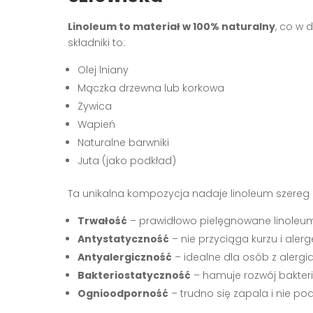
Linoleum to materiał w 100% naturalny
, co w 
składniki to:
Olej lniany
Mączka drzewna lub korkowa
Żywica
Wapień
Naturalne barwniki
Juta (jako podkład)
Ta unikalna kompozycja nadaje linoleum szereg 
Trwałość
– prawidłowo pielęgnowane linoleum
Antystatyczność
– nie przyciąga kurzu i aler
Antyalergiczność
– idealne dla osób z alergi
Bakteriostatyczność
– hamuje rozwój bakteri
Ognioodporność
– trudno się zapala i nie po