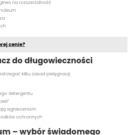
ines na rozszerzalność
inoleum
rza
ych
rej cenie?
ucz do długowieczności
estrzegać kilku zasad pielęgnacji:
ego detergentu
ieli”
ają wgnieceniom
środków ochronnych
leum – wybór świadomego