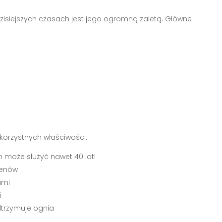
dzisiejszych czasach jest jego ogromną zaletą. Główne
korzystnych właściwości:
 może służyć nawet 40 lat!
genów
ami
i
dtrzymuje ognia