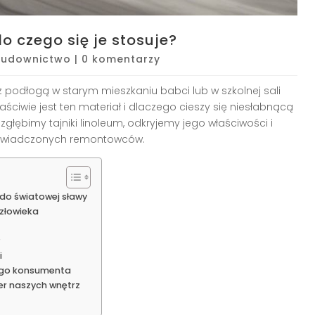
o czego się je stosuje?
Budownictwo
|
0 komentarzy
ę z podłogą w starym mieszkaniu babci lub w szkolnej sali
ściwie jest ten materiał i dlaczego cieszy się niesłabnącą
głębimy tajniki linoleum, odkryjemy jego właściwości i
oświadczonych remontowców.
do światowej sławy
człowieka
?
i
ego konsumenta
r naszych wnętrz