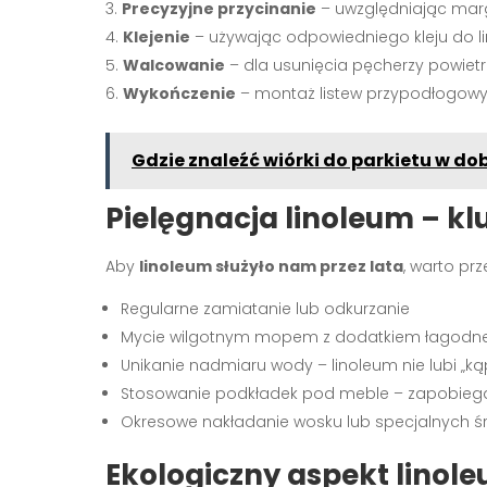
Precyzyjne przycinanie
– uwzględniając marg
Klejenie
– używając odpowiedniego kleju do l
Walcowanie
– dla usunięcia pęcherzy powiet
Wykończenie
– montaż listew przypodłogow
Gdzie znaleźć wiórki do parkietu w dob
Pielęgnacja linoleum – kl
Aby
linoleum służyło nam przez lata
, warto prz
Regularne zamiatanie lub odkurzanie
Mycie wilgotnym mopem z dodatkiem łagodn
Unikanie nadmiaru wody – linoleum nie lubi „kąp
Stosowanie podkładek pod meble – zapobieg
Okresowe nakładanie wosku lub specjalnych 
Ekologiczny aspekt lino