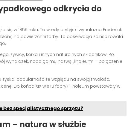
rzypadkowego odkrycia do
a się w 1855 roku. To wtedy brytyjski wynalazca Frederick
ą błonę na powierzchni farby. Ta obserwacja zainspirowała
go.
go, żywicy, korka i innych naturalnych składników. Po
wój wynalazek, nadając mu nazwę „linoleum” – połączenie
ko zyskał popularność ze względu na swoją trwałość,
 cenę. Do końca XIX wieku fabryki linoleum powstawały w
ie bez specjalistycznego sprzętu?
eum – natura w służbie