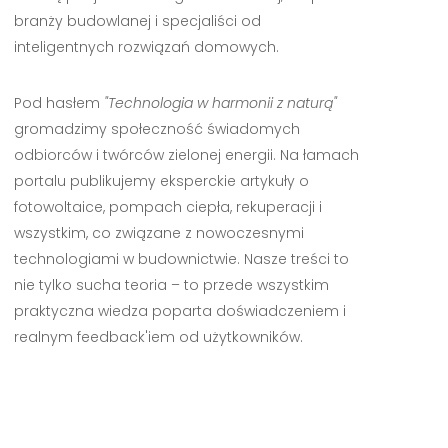
branży budowlanej i specjaliści od
inteligentnych rozwiązań domowych.
Pod hasłem
"Technologia w harmonii z naturą"
gromadzimy społeczność świadomych
odbiorców i twórców zielonej energii. Na łamach
portalu publikujemy eksperckie artykuły o
fotowoltaice, pompach ciepła, rekuperacji i
wszystkim, co związane z nowoczesnymi
technologiami w budownictwie. Nasze treści to
nie tylko sucha teoria – to przede wszystkim
praktyczna wiedza poparta doświadczeniem i
realnym feedback'iem od użytkowników.