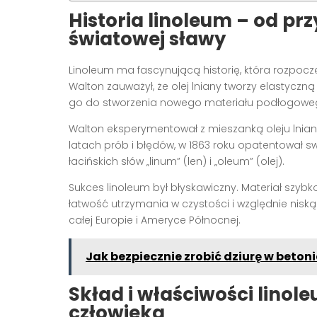
Historia linoleum – od p
światowej sławy
Linoleum ma fascynującą historię, która rozpoczęł
Walton zauważył, że olej lniany tworzy elastyczn
go do stworzenia nowego materiału podłogowe
Walton eksperymentował z mieszanką oleju lniane
latach prób i błędów, w 1863 roku opatentował s
łacińskich słów „linum” (len) i „oleum” (olej).
Sukces linoleum był błyskawiczny. Materiał szyb
łatwość utrzymania w czystości i względnie niską
całej Europie i Ameryce Północnej.
Jak bezpiecznie zrobić dziurę w beton
Skład i właściwości linol
człowieka