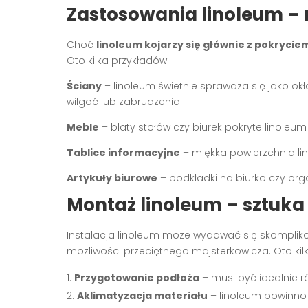
Zastosowania linoleum – n
Choć
linoleum kojarzy się głównie z pokryc
Oto kilka przykładów:
Ściany
– linoleum świetnie sprawdza się jako ok
wilgoć lub zabrudzenia.
Meble
– blaty stołów czy biurek pokryte linoleum 
Tablice informacyjne
– miękka powierzchnia li
Artykuły biurowe
– podkładki na biurko czy orga
Montaż linoleum – sztuka
Instalacja linoleum może wydawać się skomplik
możliwości przeciętnego majsterkowicza. Oto kil
Przygotowanie podłoża
– musi być idealnie r
Aklimatyzacja materiału
– linoleum powinno