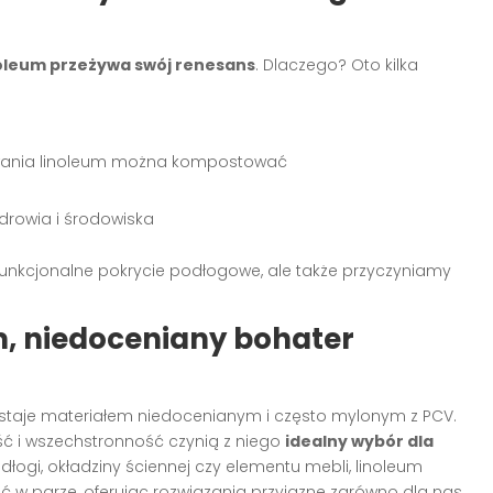
oleum przeżywa swój renesans
. Dlaczego? Oto kilka
wania linoleum można kompostować
zdrowia i środowiska
i funkcjonalne pokrycie podłogowe, ale także przyczyniamy
, niedoceniany bohater
ozostaje materiałem niedocenianym i często mylonym z PCV.
ć i wszechstronność czynią z niego
idealny wybór dla
odłogi, okładziny ściennej czy elementu mebli, linoleum
 w parze, oferując rozwiązania przyjazne zarówno dla nas,