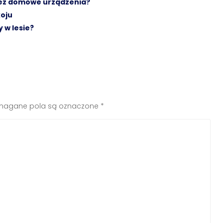
zez domowe urządzenia?
oju
 w lesie?
agane pola są oznaczone
*