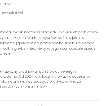
bicznych.
h zewnętrznych.
mogą być skuteczne w przypadku niewielkich problemów,
ych infekcjach. Warto je wypróbować, ale jeśli nie
wlekać z sięgnięciem po profesjonalne środki lub pomoc
 walki z grzybem jest nie tylko jego usunięcie, ale przede
wania.
ematyczny o odnawialnych źródłach energii i
h dla domu. Od 2024 roku łączymy świat nowoczesnych
wisko naturalne, dostarczając praktyczną wiedzę i
a świadomych konsumentów.