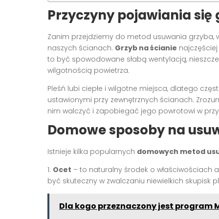
Przyczyny pojawiania się
Zanim przejdziemy do metod usuwania grzyba, w
naszych ścianach.
Grzyb na ścianie
najczęściej
to być spowodowane słabą wentylacją, nieszcze
wilgotnością powietrza.
Pleśń lubi ciepłe i wilgotne miejsca, dlatego czę
ustawionymi przy zewnętrznych ścianach. Zrozum
nim walczyć i zapobiegać jego powrotowi w przys
Domowe sposoby na usuwa
Istnieje kilka popularnych
domowych metod usuw
1.
Ocet
– to naturalny środek o właściwościach a
być skuteczny w zwalczaniu niewielkich skupisk pl
Dla kogo przeznaczony jest program M