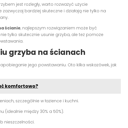
ybem jest rozległy, warto rozważyć użycie
azwyczaj bardziej skuteczne i działają nie tylko na
iany.
a ścianie
, najlepszym rozwiązaniem może być
a nie tylko skutecznie usunie grzyba, ale też pomoże
owstawania.
u grzyba na ścianach
apobieganie jego powstawaniu. Oto kilka wskazówek, jak
ać komfortowo?
iach, szczególnie w łazience i kuchni.
u (idealnie między 30% a 50%).
b nieszczelności.