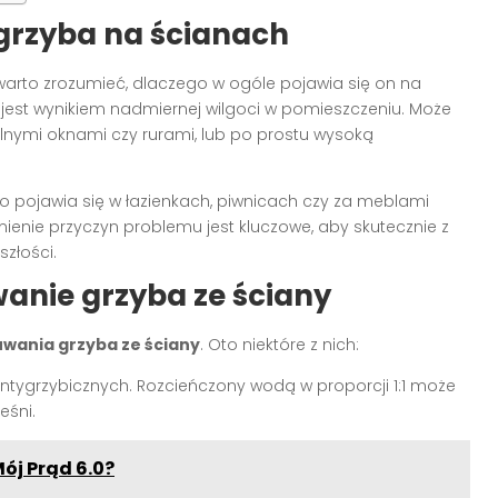
 grzyba na ścianach
arto zrozumieć, dlaczego w ogóle pojawia się on na
 jest wynikiem nadmiernej wilgoci w pomieszczeniu. Może
lnymi oknami czy rurami, lub po prostu wysoką
sto pojawia się w łazienkach, piwnicach czy za meblami
ienie przyczyn problemu jest kluczowe, aby skutecznie z
złości.
nie grzyba ze ściany
ania grzyba ze ściany
. Oto niektóre z nich:
ntygrzybicznych. Rozcieńczony wodą w proporcji 1:1 może
eśni.
ój Prąd 6.0?