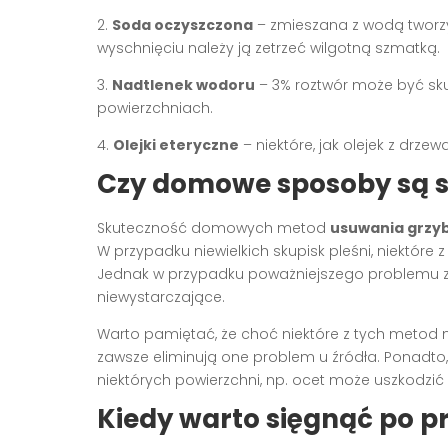
2.
Soda oczyszczona
– zmieszana z wodą tworzy
wyschnięciu należy ją zetrzeć wilgotną szmatką.
3.
Nadtlenek wodoru
– 3% roztwór może być sku
powierzchniach.
4.
Olejki eteryczne
– niektóre, jak olejek z drz
Czy domowe sposoby są 
Skuteczność domowych metod
usuwania grzyb
W przypadku niewielkich skupisk pleśni, niektóre
Jednak w przypadku poważniejszego problemu
niewystarczające.
Warto pamiętać, że choć niektóre z tych metod
zawsze eliminują one problem u źródła. Ponadto
niektórych powierzchni, np. ocet może uszkodzić n
Kiedy warto sięgnąć po pr