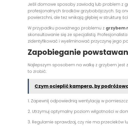
Jeśli domowe sposoby zawiodą lub problem z grz
profesjonalnych środków grzybobójczych. Są one z
powierzchni, ale też wnikają głębiej w strukturę śc
W przypadku poważnego problemu z
grzybem n
skonsultowanie się ze specjalistą. Profesjonalist
zidentyfikować i wyeliminować przyczynę jego p
Zapobieganie powstawani
Najlepszym sposobem na walkę z grzybem jest z
to zrobić:
Czym ocieplić kampera, by podróżow
1. Zapewnij odpowiednią wentylację w pomieszczen
2. Utrzymuj optymalny poziom wilgotności w dom
3. Regularnie sprawdzaj, czy nie ma przecieków lu