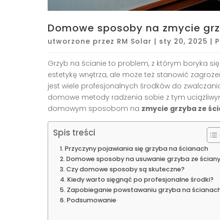
Domowe sposoby na zmycie grzy
utworzone przez
RM Solar
|
sty 20, 2025
|
P
Grzyb na ścianie to problem, z którym boryka się 
estetykę wnętrza, ale może też stanowić zagro
jest wiele profesjonalnych środków do zwalczania 
domowe metody radzenia sobie z tym uciążliwym 
domowym sposobom na
zmycie grzyba ze śc
Spis treści
Przyczyny pojawiania się grzyba na ścianach
Domowe sposoby na usuwanie grzyba ze ścian
Czy domowe sposoby są skuteczne?
Kiedy warto sięgnąć po profesjonalne środki?
Zapobieganie powstawaniu grzyba na ścianac
Podsumowanie