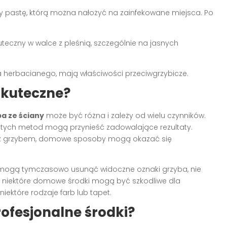
 pastę, którą można nałożyć na zainfekowane miejsca. Po
teczny w walce z pleśnią, szczególnie na jasnych
ewa herbacianego, mają właściwości przeciwgrzybicze.
skuteczne?
a ze ściany
może być różna i zależy od wielu czynników.
 z tych metod mogą przynieść zadowalające rezultaty.
 z grzybem, domowe sposoby mogą okazać się
 mogą tymczasowo usunąć widoczne oznaki grzyba, nie
, niektóre domowe środki mogą być szkodliwe dla
iektóre rodzaje farb lub tapet.
ofesjonalne środki?