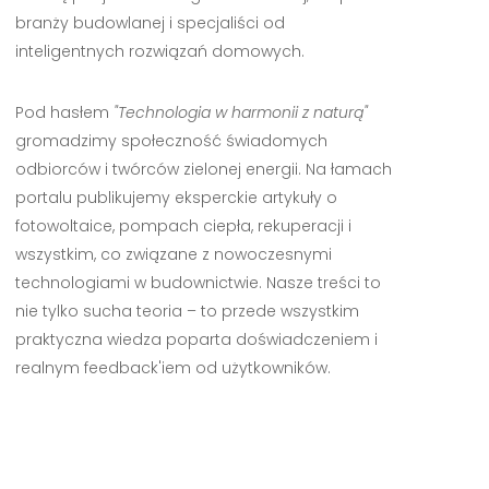
branży budowlanej i specjaliści od
inteligentnych rozwiązań domowych.
Pod hasłem
"Technologia w harmonii z naturą"
gromadzimy społeczność świadomych
odbiorców i twórców zielonej energii. Na łamach
portalu publikujemy eksperckie artykuły o
fotowoltaice, pompach ciepła, rekuperacji i
wszystkim, co związane z nowoczesnymi
technologiami w budownictwie. Nasze treści to
nie tylko sucha teoria – to przede wszystkim
praktyczna wiedza poparta doświadczeniem i
realnym feedback'iem od użytkowników.