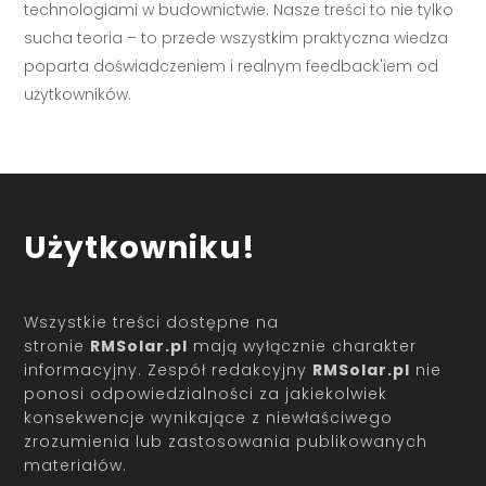
technologiami w budownictwie. Nasze treści to nie tylko
sucha teoria – to przede wszystkim praktyczna wiedza
poparta doświadczeniem i realnym feedback'iem od
użytkowników.
Użytkowniku!
Wszystkie treści dostępne na
stronie
RMSolar.pl
mają wyłącznie charakter
informacyjny. Zespół redakcyjny
RMSolar.pl
nie
ponosi odpowiedzialności za jakiekolwiek
konsekwencje wynikające z niewłaściwego
zrozumienia lub zastosowania publikowanych
materiałów.