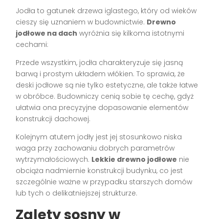
Jodła to gatunek drzewa iglastego, który od wieków
cieszy się uznaniem w budownictwie.
Drewno
jodłowe na dach
wyróżnia się kilkoma istotnymi
cechami:
Przede wszystkim, jodła charakteryzuje się jasną
barwą i prostym układem włókien. To sprawia, że
deski jodłowe są nie tylko estetyczne, ale także łatwe
w obróbce. Budowniczy cenią sobie tę cechę, gdyż
ułatwia ona precyzyjne dopasowanie elementów
konstrukcji dachowej.
Kolejnym atutem jodły jest jej stosunkowo niska
waga przy zachowaniu dobrych parametrów
wytrzymałościowych.
Lekkie drewno jodłowe
nie
obciąża nadmiernie konstrukcji budynku, co jest
szczególnie ważne w przypadku starszych domów
lub tych o delikatniejszej strukturze.
Zalety sosny w