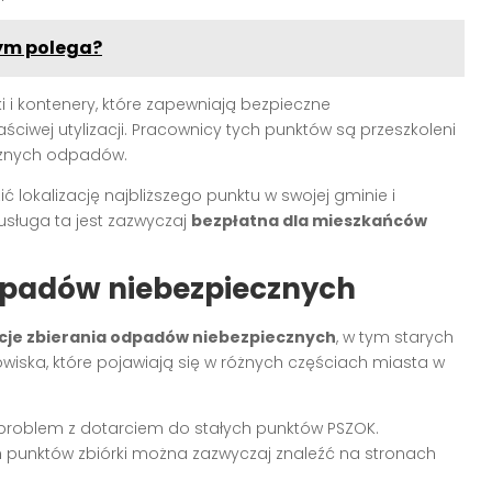
zym polega?
 i kontenery, które zapewniają bezpieczne
ciwej utylizacji. Pracownicy tych punktów są przeszkoleni
ecznych odpadów.
ć lokalizację najbliższego punktu w swojej gminie i
usługa ta jest zazwyczaj
bezpłatna dla mieszkańców
odpadów niebezpiecznych
kcje zbierania odpadów niebezpiecznych
, w tym starych
owiska, które pojawiają się w różnych częściach miasta w
ą problem z dotarciem do stałych punktów PSZOK.
ch punktów zbiórki można zazwyczaj znaleźć na stronach