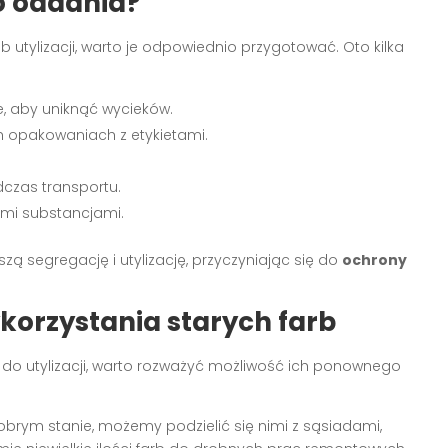
o oddania?
b utylizacji, warto je odpowiednio przygotować. Oto kilka
te, aby uniknąć wycieków.
ch opakowaniach z etykietami.
czas transportu.
ymi substancjami.
zą segregację i utylizację, przyczyniając się do
ochrony
orzystania starych farb
do utylizacji, warto rozważyć możliwość ich ponownego
dobrym stanie, możemy podzielić się nimi z sąsiadami,