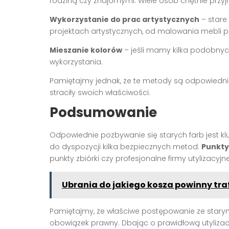
rodziną czy znajomymi. Wiele osób chętnie przyj
Wykorzystanie do prac artystycznych
– stare
projektach artystycznych, od malowania mebli p
Mieszanie kolorów
– jeśli mamy kilka podobnyc
wykorzystania.
Pamiętajmy jednak, że te metody są odpowiednie t
straciły swoich właściwości.
Podsumowanie
Odpowiednie pozbywanie się starych farb jest k
do dyspozycji kilka bezpiecznych metod:
Punkty
punkty zbiórki czy profesjonalne firmy utylizacyjne
Ubrania do jakiego kosza powinny tra
Pamiętajmy, że właściwe postępowanie ze starymi
obowiązek prawny. Dbając o prawidłową utylizac