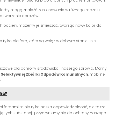
mie niewielkie ilości farb do drobnych prac remontowych.
 farby mogą znaleźć zastosowanie w różnego rodzaju
o tworzenie obrazów.
h odcieni, możemy je zmieszać, tworząc nowy kolor do
ylko dla farb, które są wciąż w dobrym stanie i nie
luczowe dla ochrony środowiska i naszego zdrowia. Mamy
 Selektywnej Zbiórki Odpadów Komunalnych
, mobilne
.
fić?
 farbami to nie tylko nasza odpowiedzialność, ale także
ję tych substancji, przyczyniamy się do ochrony naszego