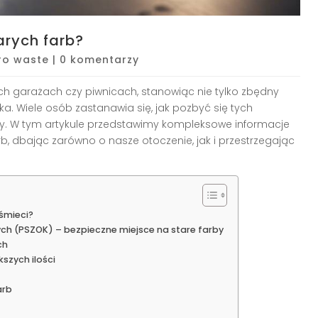
arych farb?
ro waste
|
0 komentarzy
ch garażach czy piwnicach, stanowiąc nie tylko zbędny
ka. Wiele osób zastanawia się, jak pozbyć się tych
ny. W tym artykule przedstawimy kompleksowe informacje
, dbając zarówno o nasze otoczenie, jak i przestrzegając
śmieci?
ch (PSZOK) – bezpieczne miejsce na stare farby
ch
kszych ilości
arb