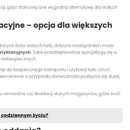
 akcji, gdyż stanowią one wygodną alternatywę dla stałych
zacyjne – opcja dla większych
iększych ilości starych farb, dobrym rozwiązaniem może
utylizacyjnych
. Takie przedsiębiorstwa specjalizują się w
 niebezpiecznych.
ęt do bezpiecznego transportu i utylizacji farb. Choć
 nieocenione w przypadku konieczności pozbycia się dużej
u remontów czy likwidacji starych magazynów, gdzie ilość
w codziennym życiu?