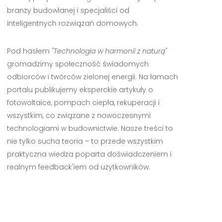
branży budowlanej i specjaliści od
inteligentnych rozwiązań domowych.
Pod hasłem
"Technologia w harmonii z naturą"
gromadzimy społeczność świadomych
odbiorców i twórców zielonej energii. Na łamach
portalu publikujemy eksperckie artykuły o
fotowoltaice, pompach ciepła, rekuperacji i
wszystkim, co związane z nowoczesnymi
technologiami w budownictwie. Nasze treści to
nie tylko sucha teoria – to przede wszystkim
praktyczna wiedza poparta doświadczeniem i
realnym feedback'iem od użytkowników.