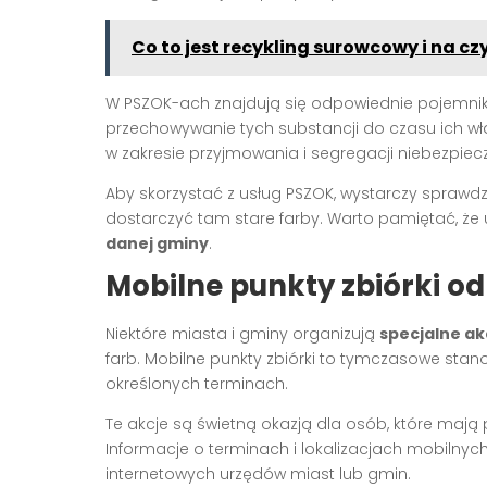
Co to jest recykling surowcowy i na c
W PSZOK-ach znajdują się odpowiednie pojemniki
przechowywanie tych substancji do czasu ich właś
w zakresie przyjmowania i segregacji niebezpi
Aby skorzystać z usług PSZOK, wystarczy sprawdzi
dostarczyć tam stare farby. Warto pamiętać, że 
danej gminy
.
Mobilne punkty zbiórki 
Niektóre miasta i gminy organizują
specjalne a
farb. Mobilne punkty zbiórki to tymczasowe stan
określonych terminach.
Te akcje są świetną okazją dla osób, które maj
Informacje o terminach i lokalizacjach mobilny
internetowych urzędów miast lub gmin.