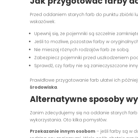
Jak przygotować farby d
Przed oddaniem starych farb do punktu zbiórki lu
wskazówek:
Upewnij się, że pojemniki są szczelnie zamknię
Jeśli to możliwe, pozostaw farby w oryginalny
Nie mieszaj różnych rodzajów farb ze sobą.
Zabezpiecz pojemniki przed uszkodzeniem pod
Sprawdź, czy farby nie są zanieczyszczone inn
Prawidłowe przygotowanie farb ułatwi ich późniejs
środowiska
.
Alternatywne sposoby wyk
Zanim zdecydujemy się na oddanie starych farb 
wykorzystania. Oto kilka pomysłów:
Przekazanie innym osobom
– jeśli farby są w 