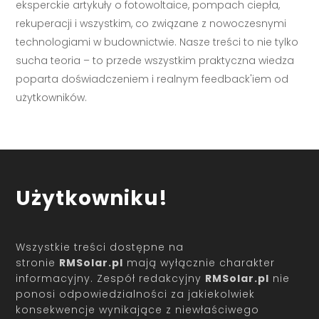
eksperckie artykuły o fotowoltaice, pompach ciepła,
rekuperacji i wszystkim, co związane z nowoczesnymi
technologiami w budownictwie. Nasze treści to nie tylko
sucha teoria – to przede wszystkim praktyczna wiedza
poparta doświadczeniem i realnym feedback'iem od
użytkowników.
Użytkowniku!
Wszystkie treści dostępne na
stronie
RMSolar.pl
mają wyłącznie charakter
informacyjny. Zespół redakcyjny
RMSolar.pl
nie
ponosi odpowiedzialności za jakiekolwiek
konsekwencje wynikające z niewłaściwego