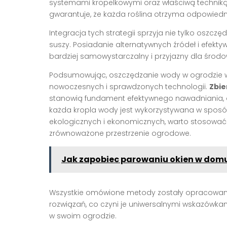
systemami kropelkowymi oraz właściwą techniką p
gwarantuje, że każda roślina otrzyma odpowiednią
Integracja tych strategii sprzyja nie tylko oszc
suszy. Posiadanie alternatywnych źródeł i efekt
bardziej samowystarczalny i przyjazny dla środo
Podsumowując, oszczędzanie wody w ogrodzie
nowoczesnych i sprawdzonych technologii.
Zbie
stanowią fundament efektywnego nawadniania, 
każda kropla wody jest wykorzystywana w spos
ekologicznych i ekonomicznych, warto stosować 
zrównoważone przestrzenie ogrodowe.
Jak zapobiec parowaniu okien w dom
Wszystkie omówione metody zostały opracowane
rozwiązań, co czyni je uniwersalnymi wskazówk
w swoim ogrodzie.