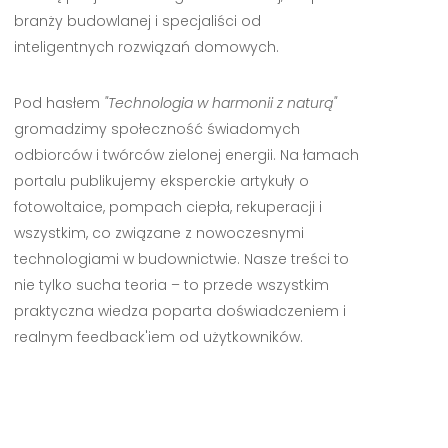
branży budowlanej i specjaliści od
inteligentnych rozwiązań domowych.
Pod hasłem
"Technologia w harmonii z naturą"
gromadzimy społeczność świadomych
odbiorców i twórców zielonej energii. Na łamach
portalu publikujemy eksperckie artykuły o
fotowoltaice, pompach ciepła, rekuperacji i
wszystkim, co związane z nowoczesnymi
technologiami w budownictwie. Nasze treści to
nie tylko sucha teoria – to przede wszystkim
praktyczna wiedza poparta doświadczeniem i
realnym feedback'iem od użytkowników.