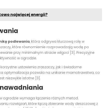
owo najwięcej energii?
wania
nikę podlewania
, która odgrywa kluczową rolę w
szaczy, które równomiernie rozprowadzają wodę po
ewanie przy minimalnym stracie wilgoci [3]. Precyzyjne
ktywność w ogrodzie.
orzystne ustawienia zraszaczy, jak i świadome
ka optymalizacja pozwala na unikanie marnotrawstwa, co
 niezwykle istotne [3].
 nawadniania
w ogrodzie wymaga łączenia różnych metod.
niu rozwiązań, które łączą zbieranie wody deszczowej z