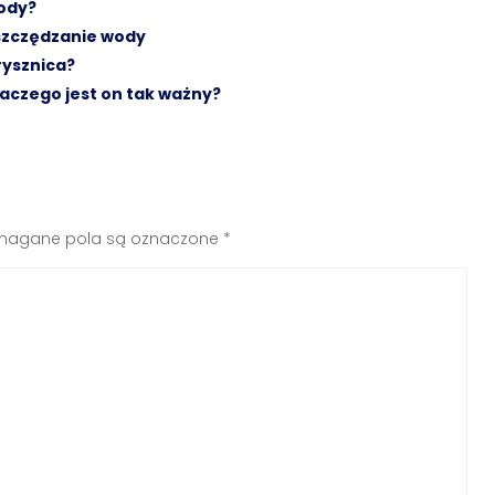
wody?
szczędzanie wody
rysznica?
aczego jest on tak ważny?
agane pola są oznaczone
*