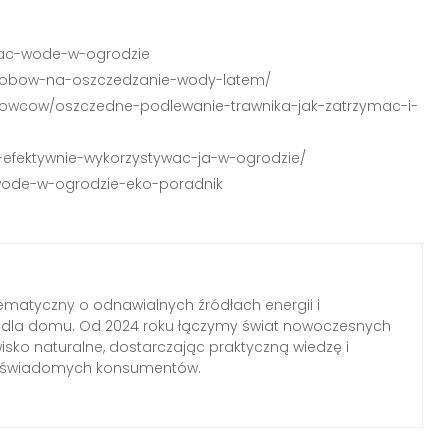
dzac-wode-w-ogrodzie
posobow-na-oszczedzanie-wody-latem/
chowcow/oszczedne-podlewanie-trawnika-jak-zatrzymac-i-
-efektywnie-wykorzystywac-ja-w-ogrodzie/
c-wode-w-ogrodzie-eko-poradnik
ematyczny o odnawialnych źródłach energii i
h dla domu. Od 2024 roku łączymy świat nowoczesnych
wisko naturalne, dostarczając praktyczną wiedzę i
a świadomych konsumentów.