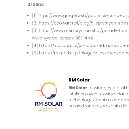
Źródła:
[1] https://www.gov.pl/web/gdos/jak-oszcze
[2] https://ecowater.pl/blog/5-sprytnych-s
[3] https://www.merkurymarket.pl/porady-fa
wykorzystac-deszcz,1587.html
[4] https://vivadom.pl/jak-oszczedzac-wode-i
[5] https://rolmarket.pl/blog/jak-oszczedza
RM Solar
RM Solar
to wiodący portal t
inteligentnych rozwiązaniac
technologii z troską o środo
sprawdzone rozwiązania dl