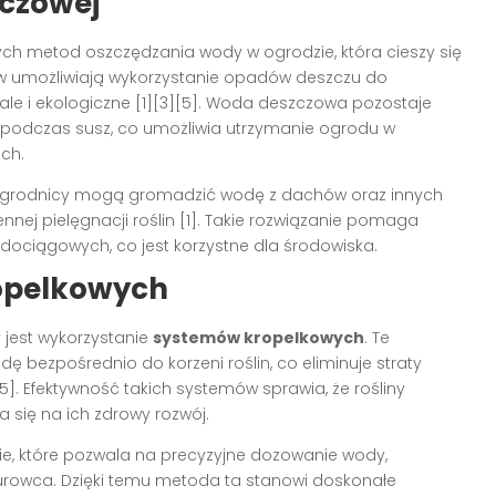
czowej
ych metod oszczędzania wody w ogrodzie, która cieszy się
ów umożliwiają wykorzystanie opadów deszczu do
, ale i ekologiczne [1][3][5]. Woda deszczowa pozostaje
podczas susz, co umożliwia utrzymanie ogrodu w
ch.
 ogrodnicy mogą gromadzić wodę z dachów oraz innych
nnej pielęgnacji roślin [1]. Takie rozwiązanie pomaga
ociągowych, co jest korzystne dla środowiska.
opelkowych
jest wykorzystanie
systemów kropelkowych
. Te
 bezpośrednio do korzeni roślin, co eliminuje straty
5]. Efektywność takich systemów sprawia, że rośliny
 się na ich zdrowy rozwój.
e, które pozwala na precyzyjne dozowanie wody,
urowca. Dzięki temu metoda ta stanowi doskonałe