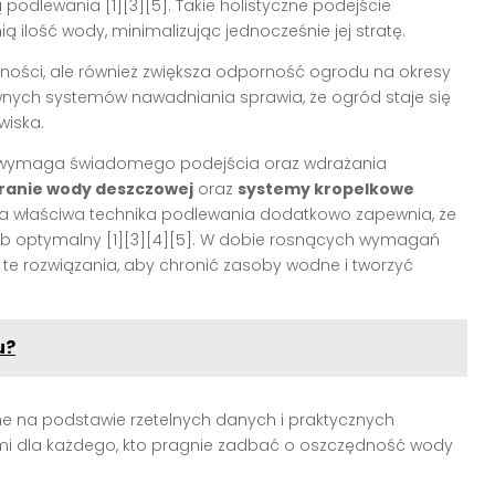
odlewania [1][3][5]. Takie holistyczne podejście
 ilość wody, minimalizując jednocześnie jej stratę.
zędności, ale również zwiększa odporność ogrodu na okresy
ywnych systemów nawadniania sprawia, że ogród staje się
wiska.
 wymaga świadomego podejścia oraz wdrażania
ranie wody deszczowej
oraz
systemy kropelkowe
a właściwa technika podlewania dodatkowo zapewnia, że
ób optymalny [1][3][4][5]. W dobie rosnących wymagań
te rozwiązania, aby chronić zasoby wodne i tworzyć
u?
 na podstawie rzetelnych danych i praktycznych
ami dla każdego, kto pragnie zadbać o oszczędność wody