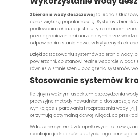
Wykorzystanie wody desz
Zbieranie wody deszczowej
to jedna z kluczow
coraz większą popularnością. Systemy zbiornik
podlewania roślin, co jest nie tylko ekonomiczne
poza ograniczeniami narzuconymi przez władze 
odpowiednim stanie nawet w krytycznych okresa
Dzięki zastosowaniu systemów zbierania wody,
powierzchni, co stanowi realne wsparcie w codzie
również w zmniejszeniu obciążenia systemów wod
Stosowanie systemów kr
Kolejnym ważnym aspektem oszczędzania wody 
precyzyjne metody nawadniania dostarczają wodę
wynikające z parowania i rozpraszenia wody [4][
otrzymują optymalną dawkę wilgoci, co przekłada
Wdrożenie systemów kropelkowych to rozwiązani
redukując jednocześnie zużycie tego cennego s