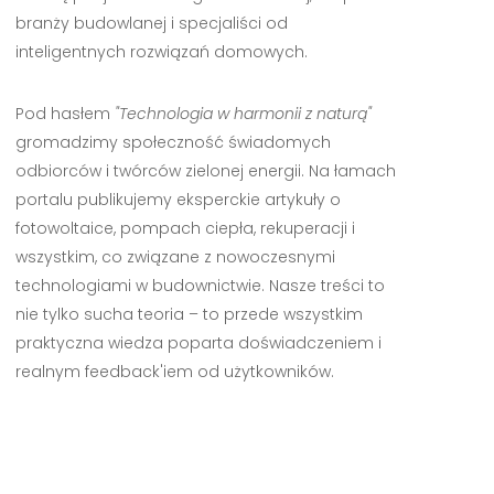
branży budowlanej i specjaliści od
inteligentnych rozwiązań domowych.
Pod hasłem
"Technologia w harmonii z naturą"
gromadzimy społeczność świadomych
odbiorców i twórców zielonej energii. Na łamach
portalu publikujemy eksperckie artykuły o
fotowoltaice, pompach ciepła, rekuperacji i
wszystkim, co związane z nowoczesnymi
technologiami w budownictwie. Nasze treści to
nie tylko sucha teoria – to przede wszystkim
praktyczna wiedza poparta doświadczeniem i
realnym feedback'iem od użytkowników.