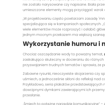
nie zostało narysowane czy napisane. Biała prz
umieszczone elementy mogą przyciągać wzrok 
„W projektowaniu często powtarzam zasadę 'mnie
specjalizująca się w kampaniach społecznych. „G
wiele elementów może rozproszyć i osłabić głów
jednym mocnym przekazem ma większą szansę 
Wykorzystanie humoru i n
Chociaż oszczędzanie wody to poważny temat,
zaskakująco skuteczny w docieraniu do różnych
przyswajaniem trudnych tematów i sprawia, że prz
Zabawne rysunki, nieoczywiste skojarzenia czy s
uśmiech, a jednocześnie skłoni do refleksji na
Przykładowo, seria plakatów przedstawiających r
dowcipnymi dymkami zawierającymi ich przemyś
przesłanie.
„Śmiech to potężne narzędzie komunikacyjne” – z