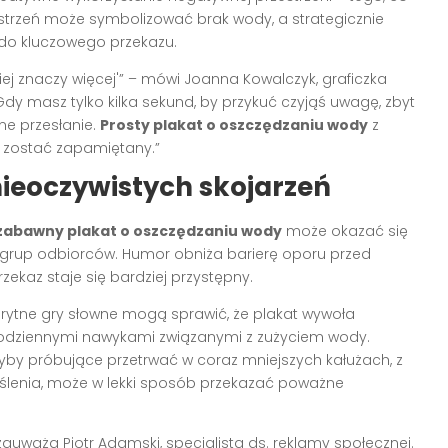
estrzeń może symbolizować brak wody, a strategicznie
do kluczowego przekazu.
j znaczy więcej'” – mówi Joanna Kowalczyk, graficzka
dy masz tylko kilka sekund, by przykuć czyjąś uwagę, zbyt
ne przesłanie.
Prosty plakat o oszczędzaniu wody
z
zostać zapamiętany.”
ieoczywistych skojarzeń
zabawny plakat o oszczędzaniu wody
może okazać się
 grup odbiorców. Humor obniża barierę oporu przed
ekaz staje się bardziej przystępny.
prytne gry słowne mogą sprawić, że plakat wywoła
d codziennymi nawykami związanymi z zużyciem wody.
yby próbujące przetrwać w coraz mniejszych kałużach, z
lenia, może w lekki sposób przekazać poważne
auważa Piotr Adamski, specjalista ds. reklamy społecznej.