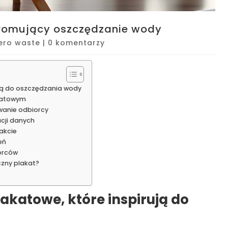
promujący oszczędzanie wody
ero waste
|
0 komentarzy
ują do oszczędzania wody
katowym
wanie odbiorcy
acji danych
akcie
eń
orców
zny plakat?
akatowe, które inspirują do