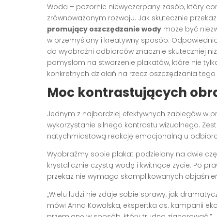
Woda – pozornie niewyczerpany zasób, który cora
zrównoważonym rozwoju. Jak skutecznie przekaz
promujący oszczędzanie wody
może być niezwy
w przemyślany i kreatywny sposób. Odpowiedni
do wyobraźni odbiorców znacznie skuteczniej niż s
pomysłom na stworzenie plakatów, które nie tyl
konkretnych działań na rzecz oszczędzania teg
Moc kontrastujących obr
Jednym z najbardziej efektywnych zabiegów w p
wykorzystanie silnego kontrastu wizualnego. Z
natychmiastową reakcję emocjonalną u odbiorc
Wyobraźmy sobie plakat podzielony na dwie części
krystalicznie czystą wodę i kwitnące życie. Po pra
przekaz nie wymaga skomplikowanych objaśnień
„Wielu ludzi nie zdaje sobie sprawy, jak dramaty
mówi Anna Kowalska, ekspertka ds. kampanii eko
przemianę w sposób, który trudno zignorować.”