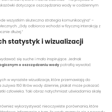
e wskazówki dotyczące oszczędzania wody w codziennym
rzede wszystkim skuteczna strategia komunikacyjna” –
łecznych. „Gdy odbiorca wchodzi w fizyczną interakcję z
znie dłużej.”
 statystyk i wizualizacji
ydawać się suche i mało inspirujące. Jednak
logicznym o oszczędzaniu wody
potrafią wywołać
ych w wyraziste wizualizacje, które przemawiają do
a zużywa 150 litrów wody dziennie, plakat może pokazać
tki człowieka. Taki obraz natychmiast uświadamia skalę
ównież wykorzystywać nieoczywiste porównania, które
kładowo, informacja o tym, ile wody marnuje się z powodu