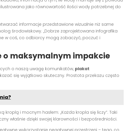
zilustrowana jako równowartość ilości wody potrzebnej do
zetwarzać informacje przedstawione wizualnie niż same
cholog środowiskowy. „Dobrze zaprojektowana infografika
ne w coś, co odbiorcy mogą zobaczyć, poczuć i
ie o maksymalnym impakcie
jących o naszą uwagę komunikatów,
plakat
azać się wyjątkowo skuteczny. Prostota przekazu często
nia?
ą kroplą i mocnym hasłem: „Każda kropla się liczy”. Taki
zny właśnie dzięki swojej klarowności i bezpośredniości.
eatywne wykorzystanie negatywnej przestrzeni – tego, co