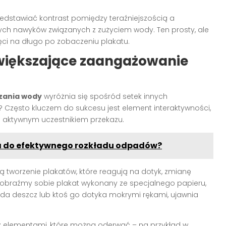
dstawiać kontrast pomiędzy teraźniejszością a
szych nawyków związanych z zużyciem wody. Ten prosty, ale
ęci na długo po zobaczeniu plakatu.
większające zaangażowanie
zania wody
wyróżnia się spośród setek innych
 Często kluczem do sukcesu jest element interaktywności,
on aktywnym uczestnikiem przekazu.
 do efektywnego rozkładu odpadów?
ą tworzenie plakatów, które reagują na dotyk, zmianę
yobraźmy sobie plakat wykonany ze specjalnego papieru,
da deszcz lub ktoś go dotyka mokrymi rękami, ujawnia
z elementami, które można oderwać – na przykład w