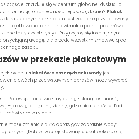
z częściej znajduje się w centrum globalnej dyskusji o
ać informację o konieczności jej oszczędzania?
Plakat
kle skutecznym narzędziem, jeśli zostanie przygotowany
o zaprojektowana kampania wizualna potrafi przemówić
uche fakty czy statystyki. Przyjrzyjmy się inspirującym
ko przyciągną uwagę, ale przede wszystkim zmotywują do
o cennego zasobu.
azów w przekazie plakatowym
rojektowaniu
plakatów o oszczędzaniu wody
jest
estawienie dwóch przeciwstawnych obrazów może wywołać
y.
. Po lewej stronie widzimy bujną, zieloną roślinność,
wej – jałową, popękaną ziemię, gdzie nic nie rośnie. Taki
 – mówi sam za siebie.
cznie może zmienić się krajobraz, gdy zabraknie wody” –
logicznych. „Dobrze zaprojektowany plakat pokazuje tę