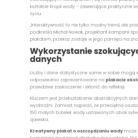
kształcie kropli wody – zawierające praktyczn
życiu.
„Interaktywność to nie tylko modny trend, ale p
podkreśla Michał Nowak, projektant kampanii spo
plakatem, przekaz zostaje w jego pamięci na znac
Wykorzystanie szokujących
danych
Liczby i dane statystyczne same w sobie mogą w
odpowiednio zaprezentowane na
plakacie eko
prawdziwe zaskoczenie i skłonić do refleksji.
Kluczem jest przekształcenie abstrakcyjnych dan
wyobraźni. Zamiast napisać, że przeciętna osob
150 małych butelek wody ustawionych obok sylwe
zjawiska.
Kreatywny plakat o oszczędzaniu wody
może r
pomagają zrozumieć abstrakcyjne wartości. Przy