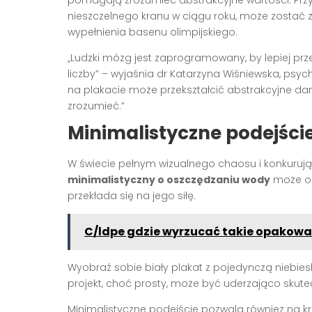
nieszczelnego kranu w ciągu roku, może zostać 
wypełnienia basenu olimpijskiego.
„Ludzki mózg jest zaprogramowany, by lepiej pr
liczby” – wyjaśnia dr Katarzyna Wiśniewska, psy
na plakacie może przekształcić abstrakcyjne da
zrozumieć.”
Minimalistyczne podejśc
W świecie pełnym wizualnego chaosu i konkuru
minimalistyczny o oszczędzaniu wody
może ok
przekłada się na jego siłę.
C/ldpe gdzie wyrzucać takie opakowa
Wyobraź sobie biały plakat z pojedynczą niebiesk
projekt, choć prosty, może być uderzająco skutec
Minimalistyczne podejście pozwala również na kr