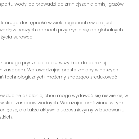
ansportu wody, co prowadzi do zmniejszenia emisji gazów
, którego dostępność w wielu regionach świata jest
wodą w naszych domach przyczynia się do globalnych
 życia surowca.
ennego prysznica to pierwszy krok do bardziej
 zasobem. Wprowadzając proste zmiany w naszych
zań technologicznych, możemy znacząco zredukować
dywidualne działania, choć mogą wydawać się niewielkie, w
rodowiska i zasobów wodnych. Wdrażając omówione w tym
pieniądze, ale także aktywnie uczestniczymy w budowaniu
tkich.