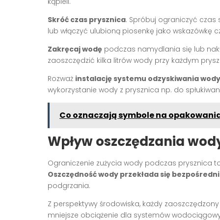
kąpieli.
Skróć czas prysznica
. Spróbuj ograniczyć czas
lub włączyć ulubioną piosenkę jako wskazówkę 
Zakręcaj wodę
podczas namydlania się lub nak
zaoszczędzić kilka litrów wody przy każdym prysz
Rozważ
instalację systemu odzyskiwania wody
wykorzystanie wody z prysznica np. do spłukiwan
Co oznaczają symbole na opakowani
Wpływ oszczędzania wody 
Ograniczenie zużycia wody podczas prysznica to n
Oszczędność wody przekłada się bezpośrednio
podgrzania.
Z perspektywy środowiska, każdy zaoszczędzony 
mniejsze obciążenie dla systemów wodociągowych 