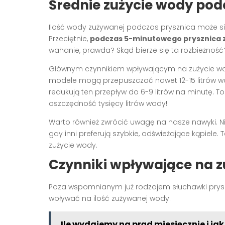
Średnie zużycie wody pod
Ilość wody zużywanej podczas prysznica może się
Przeciętnie,
podczas 5-minutowego prysznica z
wahanie, prawda? Skąd bierze się ta rozbieżność
Głównym czynnikiem wpływającym na zużycie wod
modele mogą przepuszczać nawet 12-15 litrów wo
redukują ten przepływ do 6-9 litrów na minutę. To
oszczędność tysięcy litrów wody!
Warto również zwrócić uwagę na nasze nawyki. Nie
gdy inni preferują szybkie, odświeżające kąpiele
zużycie wody.
Czynniki wpływające na z
Poza wspomnianym już rodzajem słuchawki pryszni
wpływać na ilość zużywanej wody:
Ile wydajemy na prąd miesięcznie i ja