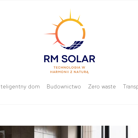
nteligentny dom
Budownictwo
Zero waste
Trans