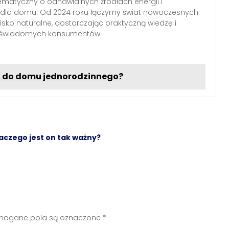
ematyczny o odnawialnych źródłach energii i
h dla domu. Od 2024 roku łączymy świat nowoczesnych
isko naturalne, dostarczając praktyczną wiedzę i
a świadomych konsumentów.
k do domu jednorodzinnego?
aczego jest on tak ważny?
agane pola są oznaczone
*