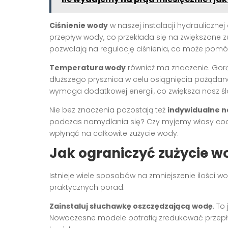
Ciśnienie wody
w naszej instalacji hydrauliczne
przepływ wody, co przekłada się na zwiększone 
pozwalają na regulację ciśnienia, co może pomó
Temperatura wody
również ma znaczenie. Gor
dłuższego prysznica w celu osiągnięcia pożąda
wymaga dodatkowej energii, co zwiększa nasz śl
Nie bez znaczenia pozostają też
indywidualne n
podczas namydlania się? Czy myjemy włosy cod
wpłynąć na całkowite zużycie wody.
Jak ograniczyć zużycie w
Istnieje wiele sposobów na zmniejszenie ilości w
praktycznych porad:
Zainstaluj słuchawkę oszczędzającą wodę
. To
Nowoczesne modele potrafią zredukować przepły