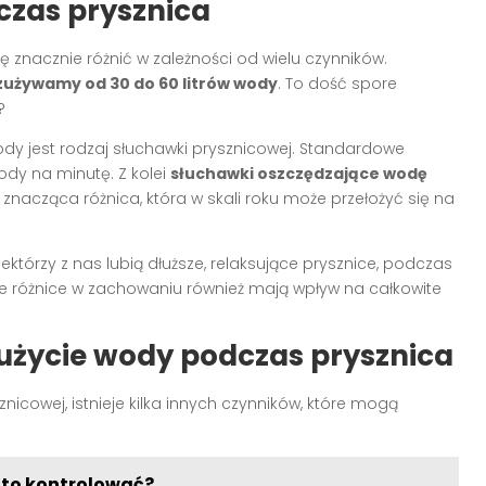
czas prysznica
 znacznie różnić w zależności od wielu czynników.
używamy od 30 do 60 litrów wody
. To dość spore
?
y jest rodzaj słuchawki prysznicowej. Standardowe
dy na minutę. Z kolei
słuchawki oszczędzające wodę
 znacząca różnica, która w skali roku może przełożyć się na
którzy z nas lubią dłuższe, relaksujące prysznice, podczas
. Te różnice w zachowaniu również mają wpływ na całkowite
użycie wody podczas prysznica
cowej, istnieje kilka innych czynników, które mogą
k to kontrolować?