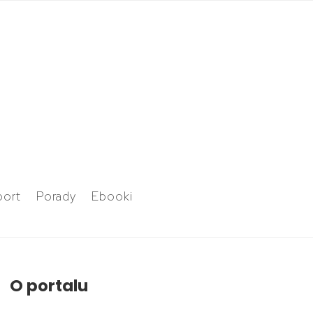
port
Porady
Ebooki
O portalu