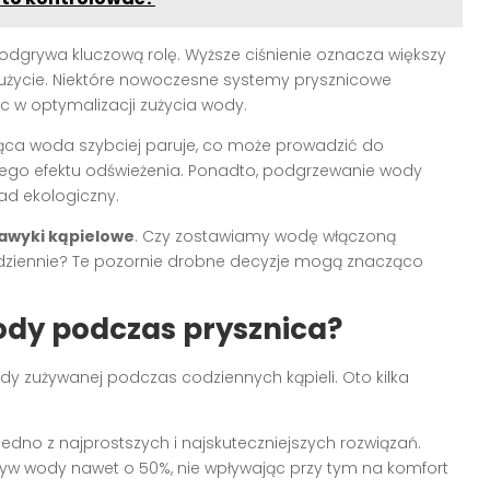
j odgrywa kluczową rolę. Wyższe ciśnienie oznacza większy
zużycie. Niektóre nowoczesne systemy prysznicowe
c w optymalizacji zużycia wody.
ąca woda szybciej paruje, co może prowadzić do
nego efektu odświeżenia. Ponadto, podgrzewanie wody
ad ekologiczny.
awyki kąpielowe
. Czy zostawiamy wodę włączoną
ziennie? Te pozornie drobne decyzje mogą znacząco
ody podczas prysznica?
ody zużywanej podczas codziennych kąpieli. Oto kilka
 jedno z najprostszych i najskuteczniejszych rozwiązań.
w wody nawet o 50%, nie wpływając przy tym na komfort