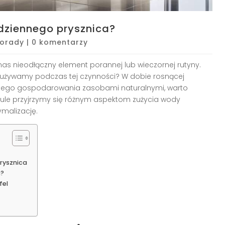
dziennego prysznica?
orady
|
0 komentarzy
 nas nieodłączny element porannej lub wieczornej rutyny.
y zużywamy podczas tej czynności? W dobie rosnącej
dnego gospodarowania zasobami naturalnymi, warto
tykule przyjrzymy się różnym aspektom zużycia wody
malizację.
rysznica
a?
fel