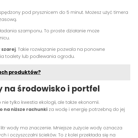
 spędzony pod prysznicem do 5 minut. Możesz użyć timera
czasową.
ładania szamponu. To proste działanie może
nicu.
 szarej
. Takie rozwiązanie pozwala na ponowne
ia toalety lub podlewania ogrodu.
ach produktów?
na środowisko i portfel
ie tylko kwestia ekologii, ale także ekonomii.
 na niższe rachunki
za wodę i energię potrzebną do jej
litr wody ma znaczenie. Mniejsze zużycie wody oznacza
i oczyszczalni ścieków. To z kolei przekłada się na