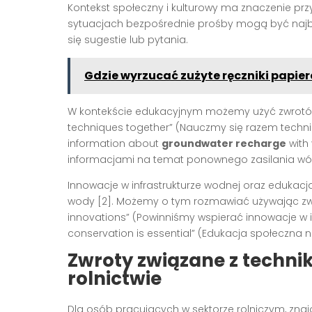
Kontekst społeczny i kulturowy ma znaczenie pr
sytuacjach bezpośrednie prośby mogą być najba
się sugestie lub pytania.
Gdzie wyrzucać zużyte ręczniki papie
W kontekście edukacyjnym możemy użyć zwrotów t
techniques together” (Nauczmy się razem technik
information about
groundwater recharge
with
informacjami na temat ponownego zasilania wód
Innowacje w infrastrukturze wodnej oraz edukac
wody [2]. Możemy o tym rozmawiać używając zwro
innovations” (Powinniśmy wspierać innowacje w i
conservation is essential” (Edukacja społeczna 
Zwroty związane z techn
rolnictwie
Dla osób pracujących w sektorze rolniczym, zna