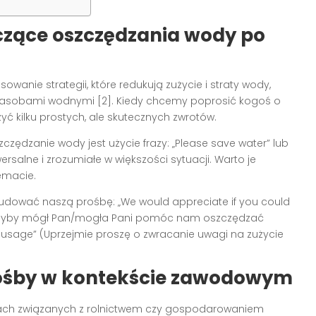
zące oszczędzania wody po
owanie strategii, które redukują zużycie i straty wody,
e zasobami wodnymi [2]. Kiedy chcemy poprosić kogoś o
 kilku prostych, ale skutecznych zwrotów.
ędzanie wody jest użycie frazy: „Please save water” lub
ersalne i zrozumiałe w większości sytuacji. Warto je
emacie.
dować naszą prośbę: „We would appreciate if you could
, gdyby mógł Pan/mogła Pani pomóc nam oszczędzać
er usage” (Uprzejmie proszę o zwracanie uwagi na zużycie
rośby w kontekście zawodowym
ach związanych z rolnictwem czy gospodarowaniem