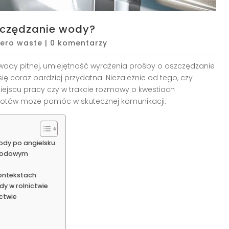
zczędzanie wody?
Zero waste
|
0 komentarzy
dy pitnej, umiejętność wyrażenia prośby o oszczędzanie
ę coraz bardziej przydatna. Niezależnie od tego, czy
ejscu pracy czy w trakcie rozmowy o kwestiach
otów może pomóc w skutecznej komunikacji.
dy po angielsku
awodowym
ontekstach
y w rolnictwie
ctwie