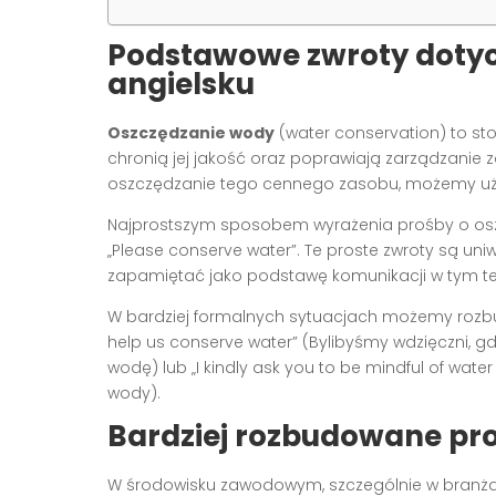
Podstawowe zwroty dotyc
angielsku
Oszczędzanie wody
(water conservation) to stos
chronią jej jakość oraz poprawiają zarządzani
oszczędzanie tego cennego zasobu, możemy użyć
Najprostszym sposobem wyrażenia prośby o oszcz
„Please conserve water”. Te proste zwroty są uniw
zapamiętać jako podstawę komunikacji w tym t
W bardziej formalnych sytuacjach możemy rozbu
help us conserve water” (Bylibyśmy wdzięczni
wodę) lub „I kindly ask you to be mindful of wat
wody).
Bardziej rozbudowane p
W środowisku zawodowym, szczególnie w branż