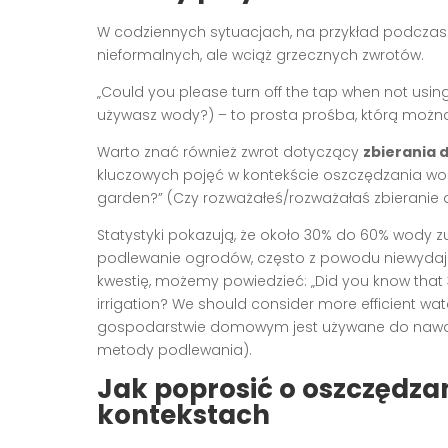
W codziennych sytuacjach, na przykład podczas 
nieformalnych, ale wciąż grzecznych zwrotów.
„Could you please turn off the tap when not usi
używasz wody?) – to prosta prośba, którą można
Warto znać również zwrot dotyczący
zbierania 
kluczowych pojęć w kontekście oszczędzania wo
garden?” (Czy rozważałeś/rozważałaś zbieranie 
Statystyki pokazują, że około 30% do 60% wody
podlewanie ogrodów, często z powodu niewydaj
kwestię, możemy powiedzieć: „Did you know that 
irrigation? We should consider more efficient w
gospodarstwie domowym jest używane do nawad
metody podlewania).
Jak poprosić o oszczędza
kontekstach