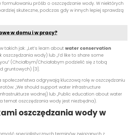
zy formułowaniu próśb o oszczędzanie wody. W niektórych
rdziej skuteczne, podczas gdy w innych lepiej sprawdzą
rowe w domu i w pracy?
akich jak: „Let’s learn about
water conservation
 oszczędzania wody) lub „I’d like to share some
 you” (Chciałbym/Chciałabym podzielić się z tobą
 gruntowych) [3].
ja społeczeństwa odgrywają kluczową rolę w oszczędzaniu
tów: „We should support water infrastructure
nfrastrukturze wodnej) lub „Public education about water
na temat oszczędzania wody jest niezbędna).
ikami oszczędzania wody w
jomość specjalistycznych terminów związanych z