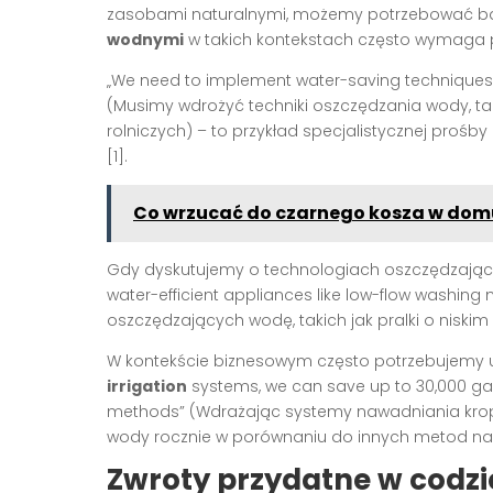
zasobami naturalnymi, możemy potrzebować bar
wodnymi
w takich kontekstach często wymaga p
„We need to implement water-saving technique
(Musimy wdrożyć techniki oszczędzania wody, ta
rolniczych) – to przykład specjalistycznej proś
[1].
Co wrzucać do czarnego kosza w dom
Gdy dyskutujemy o technologiach oszczędzającyc
water-efficient appliances like low-flow washin
oszczędzających wodę, takich jak pralki o niskim
W kontekście biznesowym często potrzebujemy 
irrigation
systems, we can save up to 30,000 gal
methods” (Wdrażając systemy nawadniania kro
wody rocznie w porównaniu do innych metod naw
Zwroty przydatne w codz