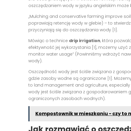
oszczędzaniem wody w języku angielskim może b
„Mulching and conservative farming improve soi
poprawiają retencję wody w glebie) – to stwierd
przyczyniają się do oszczędzania wody [1].
Mówiąc o technice
drip irrigation
, która pozwal
efektywność jej wykorzystania [1], możemy użyć
monitor water usage” (Powinniśmy wdrożyć nawa
wody).
Oszczędność wody jest ściśle związana z gospo
gdzie zasoby wodne są ograniczone [1]. Możemy t
to land management and agriculture, especially 
wody jest ściśle związana z gospodarowaniem gr
ograniczonych zasobach wodnych).
Kompostownik w mieszkaniu - czy to
Jak rozmawiać o oszczęd