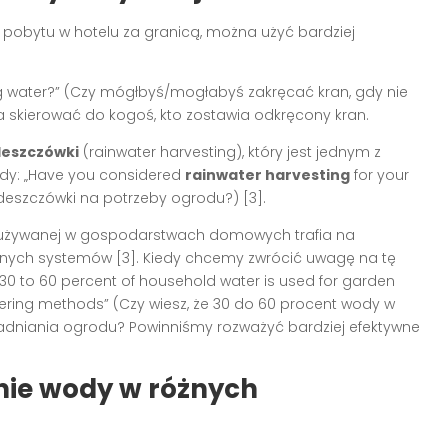
pobytu w hotelu za granicą, można użyć bardziej
ng water?” (Czy mógłbyś/mogłabyś zakręcać kran, gdy nie
 skierować do kogoś, kto zostawia odkręcony kran.
deszczówki
(rainwater harvesting), który jest jednym z
dy: „Have you considered
rainwater harvesting
for your
deszczówki na potrzeby ogrodu?) [3].
 zużywanej w gospodarstwach domowych trafia na
nych systemów [3]. Kiedy chcemy zwrócić uwagę na tę
30 to 60 percent of household water is used for garden
atering methods” (Czy wiesz, że 30 do 60 procent wody w
niania ogrodu? Powinniśmy rozważyć bardziej efektywne
nie wody w różnych