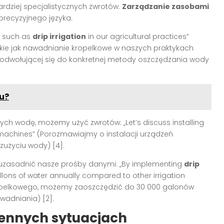
dziej specjalistycznych zwrotów.
Zarządzanie zasobami
recyzyjnego języka.
s such as
drip irrigation
in our agricultural practices”
kie jak nawadnianie kropelkowe w naszych praktykach
by odwołującej się do konkretnej metody oszczędzania wody
u?
h wodę, możemy użyć zwrotów: „Let’s discuss installing
g machines” (Porozmawiajmy o instalacji urządzeń
 zużyciu wody) [4].
uzasadnić nasze prośby danymi: „By implementing
drip
lons of water annually compared to other irrigation
pelkowego, możemy zaoszczędzić do 30 000 galonów
adniania) [2].
iennych sytuacjach