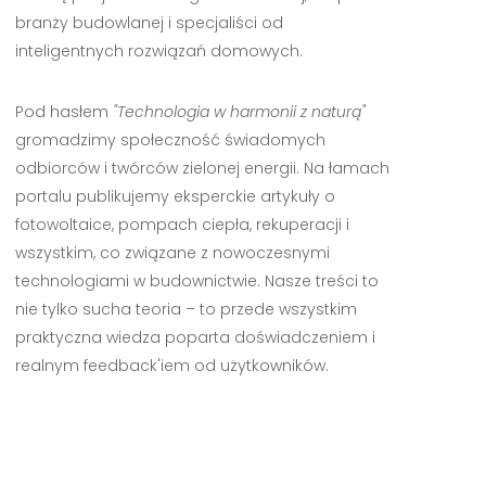
branży budowlanej i specjaliści od
inteligentnych rozwiązań domowych.
Pod hasłem
"Technologia w harmonii z naturą"
gromadzimy społeczność świadomych
odbiorców i twórców zielonej energii. Na łamach
portalu publikujemy eksperckie artykuły o
fotowoltaice, pompach ciepła, rekuperacji i
wszystkim, co związane z nowoczesnymi
technologiami w budownictwie. Nasze treści to
nie tylko sucha teoria – to przede wszystkim
praktyczna wiedza poparta doświadczeniem i
realnym feedback'iem od użytkowników.