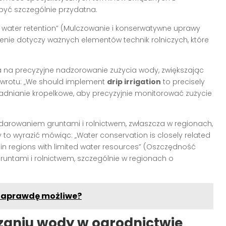
yć szczególnie przydatna.
l water retention” (Mulczowanie i konserwatywne uprawy
zenie dotyczy ważnych elementów technik rolniczych, które
a na precyzyjne nadzorowanie zużycia wody, zwiększając
 zwrotu: „We should implement
drip irrigation
to precisely
dnianie kropelkowe, aby precyzyjnie monitorować zużycie
darowaniem gruntami i rolnictwem, zwłaszcza w regionach,
o wyrazić mówiąc: „Water conservation is closely related
in regions with limited water resources” (Oszczędność
untami i rolnictwem, szczególnie w regionach o
 naprawdę możliwe?
zaniu wody w ogrodnictwie