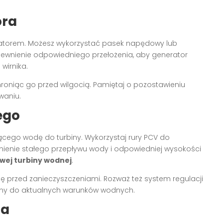
ora
eratorem. Możesz wykorzystać pasek napędowy lub
pewnienie odpowiedniego przełożenia, aby generator
wirnika.
oniąc go przed wilgocią. Pamiętaj o pozostawieniu
waniu.
ego
cego wodę do turbiny. Wykorzystaj rury PCV do
enie stałego przepływu wody i odpowiedniej wysokości
ej turbiny wodnej
.
binę przed zanieczyszczeniami. Rozważ też system regulacji
biny do aktualnych warunków wodnych.
ja