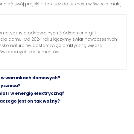
alać swój projekt – to klucz do sukcesu w świecie małej
ematyczny o odnawialnych źródłach energii i
h dla domu. Od 2024 roku łączymy świat nowoczesnych
wisko naturalne, dostarczając praktyczną wiedzę i
a świadomych konsumentów.
iej w warunkach domowych?
rysznica?
iatr w energię elektryczną?
aczego jest on tak ważny?