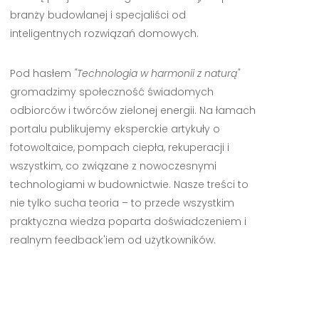
branży budowlanej i specjaliści od
inteligentnych rozwiązań domowych.
Pod hasłem
"Technologia w harmonii z naturą"
gromadzimy społeczność świadomych
odbiorców i twórców zielonej energii. Na łamach
portalu publikujemy eksperckie artykuły o
fotowoltaice, pompach ciepła, rekuperacji i
wszystkim, co związane z nowoczesnymi
technologiami w budownictwie. Nasze treści to
nie tylko sucha teoria – to przede wszystkim
praktyczna wiedza poparta doświadczeniem i
realnym feedback'iem od użytkowników.