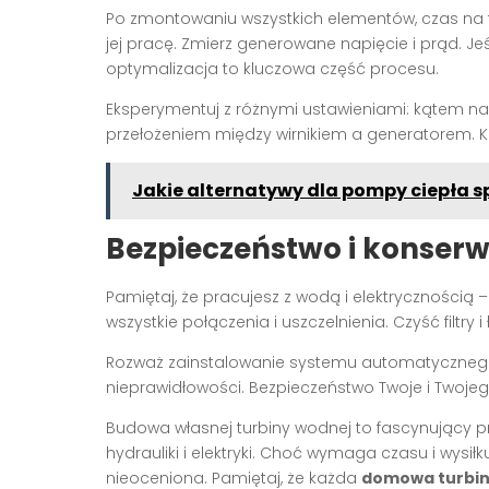
Po zmontowaniu wszystkich elementów, czas na 
jej pracę. Zmierz generowane napięcie i prąd. Jeśl
optymalizacja to kluczowa część procesu.
Eksperymentuj z różnymi ustawieniami: kątem na
przełożeniem między wirnikiem a generatorem.
Jakie alternatywy dla pompy ciepła 
Bezpieczeństwo i konser
Pamiętaj, że pracujesz z wodą i elektrycznością
wszystkie połączenia i uszczelnienia. Czyść filtr
Rozważ zainstalowanie systemu automatycznego
nieprawidłowości. Bezpieczeństwo Twoje i Twojeg
Budowa własnej turbiny wodnej to fascynujący pro
hydrauliki i elektryki. Choć wymaga czasu i wysiłku
nieoceniona. Pamiętaj, że każda
domowa turbi