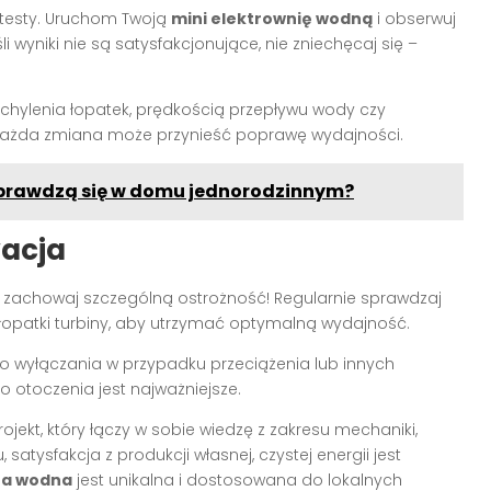
testy. Uruchom Twoją
mini elektrownię wodną
i obserwuj
i wyniki nie są satysfakcjonujące, nie zniechęcaj się –
chylenia łopatek, prędkością przepływu wody czy
 Każda zmiana może przynieść poprawę wydajności.
sprawdzą się w domu jednorodzinnym?
wacja
 – zachowaj szczególną ostrożność! Regularnie sprawdzaj
y i łopatki turbiny, aby utrzymać optymalną wydajność.
 wyłączania w przypadku przeciążenia lub innych
o otoczenia jest najważniejsze.
jekt, który łączy w sobie wiedzę z zakresu mechaniki,
, satysfakcja z produkcji własnej, czystej energii jest
na wodna
jest unikalna i dostosowana do lokalnych