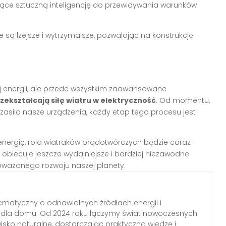
ujące sztuczną inteligencję do przewidywania warunków
 są lżejsze i wytrzymalsze, pozwalając na konstrukcję
ej energii, ale przede wszystkim zaawansowane
zekształcają siłę wiatru w elektryczność
. Od momentu,
d zasila nasze urządzenia, każdy etap tego procesu jest
ergię, rola wiatraków prądotwórczych będzie coraz
ie obiecuje jeszcze wydajniejsze i bardziej niezawodne
wnoważonego rozwoju naszej planety.
ematyczny o odnawialnych źródłach energii i
h dla domu. Od 2024 roku łączymy świat nowoczesnych
wisko naturalne, dostarczając praktyczną wiedzę i