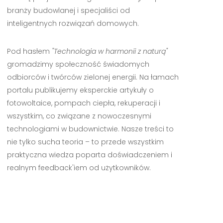
branży budowlanej i specjaliści od
inteligentnych rozwiązań domowych.
Pod hasłem
"Technologia w harmonii z naturą"
gromadzimy społeczność świadomych
odbiorców i twórców zielonej energii. Na łamach
portalu publikujemy eksperckie artykuły o
fotowoltaice, pompach ciepła, rekuperacji i
wszystkim, co związane z nowoczesnymi
technologiami w budownictwie. Nasze treści to
nie tylko sucha teoria – to przede wszystkim
praktyczna wiedza poparta doświadczeniem i
realnym feedback'iem od użytkowników.