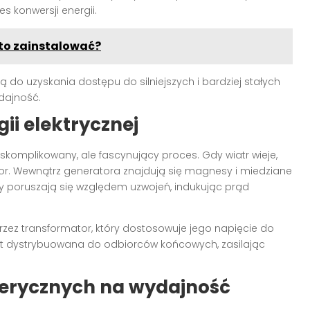
s konwersji energii.
rto zainstalować?
do uzyskania dostępu do silniejszych i bardziej stałych
dajność.
ii elektrycznej
skomplikowany, ale fascynujący proces. Gdy wiatr wieje,
tor. Wewnątrz generatora znajdują się magnesy i miedziane
 poruszają się względem uzwojeń, indukując prąd
zez transformator, który dostosowuje jego napięcie do
est dystrybuowana do odbiorców końcowych, zasilając
rycznych na wydajność