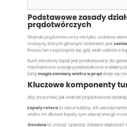
Podstawowe zasady dział
prądotwórczych
Wiatraki prądotwórcze to nie tylko ozdobne ele
maszyny, których głównym zadaniem jest
zamia
Proces ten rozpoczyna się, gdy wiatr uderza w ło
Ruch obrotowy łopat jest przekazywany do gener
mechaniczna zostaje przekształcona w elektryczną
tutaj
magia zamiany wiatru w prąd
staje się rz
Kluczowe komponenty tur
Aby zrozumieć, jak wiatraki prądotwórcze działa
Łopaty rotora
to serce turbiny. Ich aerodynami
wiatru. Im dłuższe łopaty, tym więcej energii mo
Gondola
to „mózg” operacji. Zawiera większość