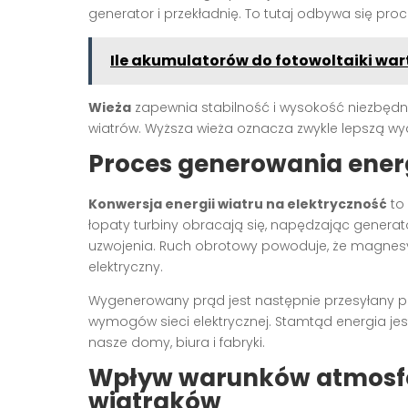
generator i przekładnię. To tutaj odbywa się proce
Ile akumulatorów do fotowoltaiki wa
Wieża
zapewnia stabilność i wysokość niezbędną 
wiatrów. Wyższa wieża oznacza zwykle lepszą wy
Proces generowania energ
Konwersja energii wiatru na elektryczność
to 
łopaty turbiny obracają się, napędzając genera
uzwojenia. Ruch obrotowy powoduje, że magnesy
elektryczny.
Wygenerowany prąd jest następnie przesyłany pr
wymogów sieci elektrycznej. Stamtąd energia j
nasze domy, biura i fabryki.
Wpływ warunków atmosfe
wiatraków