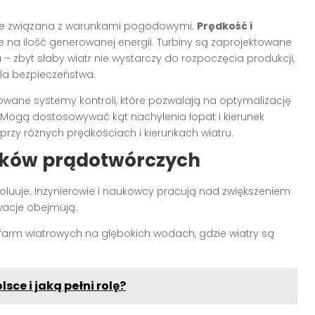
śle związana z warunkami pogodowymi.
Prędkość i
e na ilość generowanej energii. Turbiny są zaprojektowane
– zbyt słaby wiatr nie wystarczy do rozpoczęcia produkcji,
la bezpieczeństwa.
ane systemy kontroli, które pozwalają na optymalizację
 Mogą dostosowywać kąt nachylenia łopat i kierunek
rzy różnych prędkościach i kierunkach wiatru.
raków prądotwórczych
luuje. Inżynierowie i naukowcy pracują nad zwiększeniem
wacje obejmują:
ję farm wiatrowych na głębokich wodach, gdzie wiatry są
sce i jaką pełni rolę?