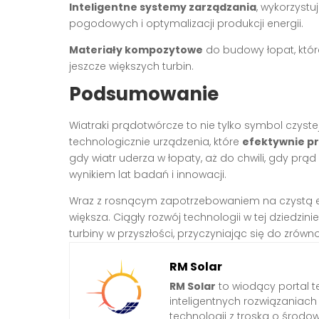
Inteligentne systemy zarządzania
, wykorzyst
pogodowych i optymalizacji produkcji energii.
Materiały kompozytowe
do budowy łopat, które
jeszcze większych turbin.
Podsumowanie
Wiatraki prądotwórcze to nie tylko symbol czyst
technologicznie urządzenia, które
efektywnie pr
gdy wiatr uderza w łopaty, aż do chwili, gdy prą
wynikiem lat badań i innowacji.
Wraz z rosnącym zapotrzebowaniem na czystą en
większa. Ciągły rozwój technologii w tej dziedzin
turbiny w przyszłości, przyczyniając się do zró
RM Solar
RM Solar
to wiodący portal t
inteligentnych rozwiązaniac
technologii z troską o środo