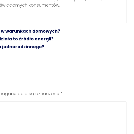
a świadomych konsumentów.
iej w warunkach domowych?
iała to źródło energii?
u jednorodzinnego?
agane pola są oznaczone
*