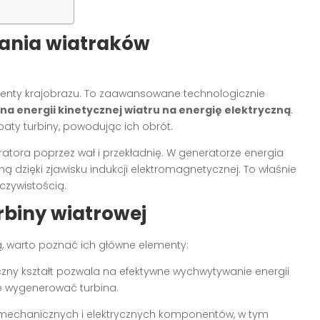
ania wiatraków
menty krajobrazu. To zaawansowane technologicznie
na energii kinetycznej wiatru na energię elektryczną
.
paty turbiny, powodując ich obrót.
atora poprzez wał i przekładnię. W generatorze energia
 dzięki zjawisku indukcji elektromagnetycznej. To właśnie
eczywistością.
biny wiatrowej
ją, warto poznać ich główne elementy:
czny kształt pozwala na efektywne wychwytywanie energii
że wygenerować turbina.
 mechanicznych i elektrycznych komponentów, w tym