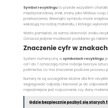
Symbol recyklingu
to przede wszystkim charakte
międzynarodowy znak, znany jako Möbius Loop, 
przetworzenia. Wewnątrz symbolu może znajdować
wskazują na rodzaj materiału, z którego wykona
Warto pamiętać, że sama obecność znaku recykli
Oznacza jedynie możliwość poddania go takiemu
Znaczenie cyfr w znakach
System numeryczny w
symbolach recyklingu
je
od 1 do 7 oznaczają różne rodzaje tworzyw sztuc
polimerów, co ma znaczenie podczas procesu p
Numery te są szczególnie istotne dla firm recyk
segregować odpady i kierować je do odpowied
najważniejsze jest rozpoznanie, czy dany materi
Gdzie bezpiecznie pozbyć się starych 