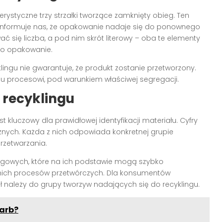
rystyczne trzy strzałki tworzące zamknięty obieg. Ten
informuje nas, że opakowanie nadaje się do ponownego
 się liczba, a pod nim skrót literowy – oba te elementy
no opakowanie.
ngu nie gwarantuje, że produkt zostanie przetworzony.
 procesowi, pod warunkiem właściwej segregacji.
 recyklingu
st kluczowy dla prawidłowej identyfikacji materiału. Cyfry
znych. Każda z nich odpowiada konkretnej grupie
rzetwarzania.
lingowych, które na ich podstawie mogą szybko
nich procesów przetwórczych. Dla konsumentów
ał należy do grupy tworzyw nadających się do recyklingu.
farb?