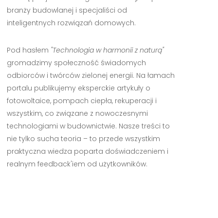
branży budowlanej i specjaliści od
inteligentnych rozwiązań domowych.
Pod hasłem
"Technologia w harmonii z naturą"
gromadzimy społeczność świadomych
odbiorców i twórców zielonej energii. Na łamach
portalu publikujemy eksperckie artykuły o
fotowoltaice, pompach ciepła, rekuperacji i
wszystkim, co związane z nowoczesnymi
technologiami w budownictwie. Nasze treści to
nie tylko sucha teoria – to przede wszystkim
praktyczna wiedza poparta doświadczeniem i
realnym feedback'iem od użytkowników.