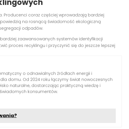
yklingowych
a. Producenci coraz częściej wprowadzają bardziej
t odpowiedzią na rosnącą świadomość ekologiczną
 segregacji odpadów.
 bardziej zaawansowanych systemów identyfikacji
ić proces recyklingu i przyczynić się do jeszcze lepszej
ematyczny o odnawialnych źródłach energii i
h dla domu. Od 2024 roku łączymy świat nowoczesnych
wisko naturalne, dostarczając praktyczną wiedzę i
a świadomych konsumentów.
owania?