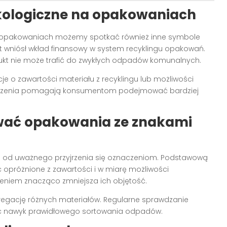
kologiczne na opakowaniach
a opakowaniach możemy spotkać również inne symbole
nt wniósł wkład finansowy w system recyklingu opakowań.
dukt nie może trafić do zwykłych odpadów komunalnych.
e o zawartości materiału z recyklingu lub możliwości
czenia pomagają konsumentom podejmować bardziej
wać opakowania ze znakami
 od uważnego przyjrzenia się oznaczeniom. Podstawową
opróżnione z zawartości i w miarę możliwości
eniem znacząco zmniejsza ich objętość.
regację różnych materiałów. Regularne sprawdzanie
ć nawyk prawidłowego sortowania odpadów.