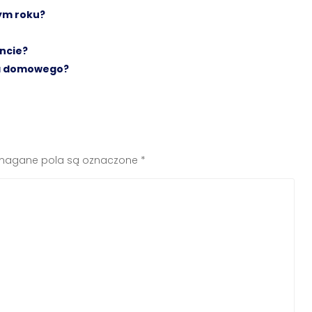
tym roku?
ncie?
ka domowego?
agane pola są oznaczone
*