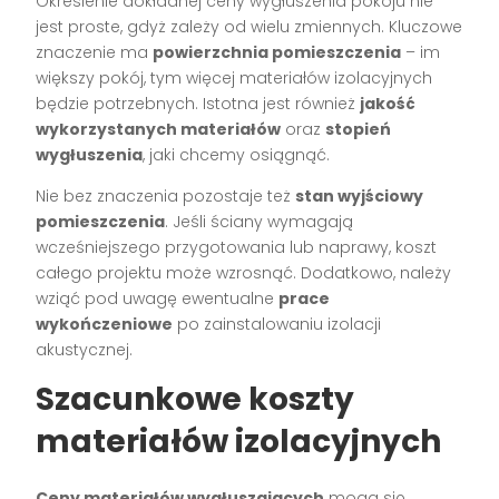
Określenie dokładnej ceny wygłuszenia pokoju nie
jest proste, gdyż zależy od wielu zmiennych. Kluczowe
znaczenie ma
powierzchnia pomieszczenia
– im
większy pokój, tym więcej materiałów izolacyjnych
będzie potrzebnych. Istotna jest również
jakość
wykorzystanych materiałów
oraz
stopień
wygłuszenia
, jaki chcemy osiągnąć.
Nie bez znaczenia pozostaje też
stan wyjściowy
pomieszczenia
. Jeśli ściany wymagają
wcześniejszego przygotowania lub naprawy, koszt
całego projektu może wzrosnąć. Dodatkowo, należy
wziąć pod uwagę ewentualne
prace
wykończeniowe
po zainstalowaniu izolacji
akustycznej.
Szacunkowe koszty
materiałów izolacyjnych
Ceny materiałów wygłuszających
mogą się