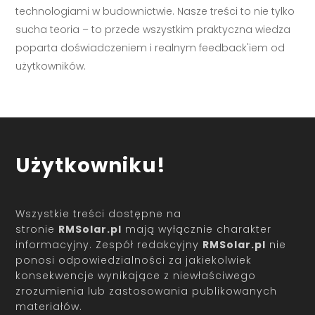
technologiami w budownictwie. Nasze treści to nie tylko
sucha teoria – to przede wszystkim praktyczna wiedza
poparta doświadczeniem i realnym feedback'iem od
użytkowników.
Użytkowniku!
Wszystkie treści dostępne na
stronie
RMSolar.pl
mają wyłącznie charakter
informacyjny. Zespół redakcyjny
RMSolar.pl
nie
ponosi odpowiedzialności za jakiekolwiek
konsekwencje wynikające z niewłaściwego
zrozumienia lub zastosowania publikowanych
materiałów.