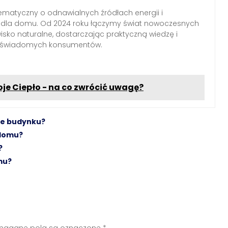
ematyczny o odnawialnych źródłach energii i
h dla domu. Od 2024 roku łączymy świat nowoczesnych
wisko naturalne, dostarczając praktyczną wiedzę i
a świadomych konsumentów.
je Ciepło - na co zwrócić uwagę?
ie budynku?
 domu?
?
mu?