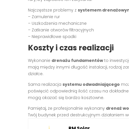
Najczęstsze problemy z
systemem drenażowy
– Zamulenie rur
– Uszkodzenia mechaniczne
– Zatkanie otworów filtracyjnych
– Nieprawidłowe spadki
Koszty i czas realizacji
Wykonanie
drenażu fundamentów
to inwestycj
mają między innymi długość instalacji, rodzaj 
działce.
Sama realizacja
systemu odwadniającego
może
poświęcić odpowiednią ilość czasu na dokładne
mogą okazać się bardzo kosztowne.
Pamiętaj, że profesjonalnie wykonany
drenaż w
Twój budynek przed destrukcyjnym działaniem w
RM Solar