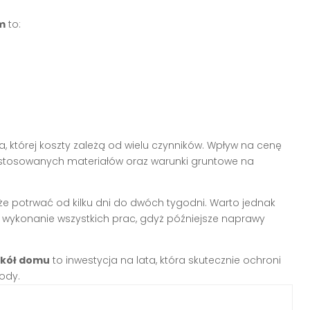
m
to:
a, której koszty zależą od wielu czynników. Wpływ na cenę
zastosowanych materiałów oraz warunki gruntowe na
 potrwać od kilku dni do dwóch tygodni. Warto jednak
 wykonanie wszystkich prac, gdyż późniejsze naprawy
okół domu
to inwestycja na lata, która skutecznie ochroni
ody.