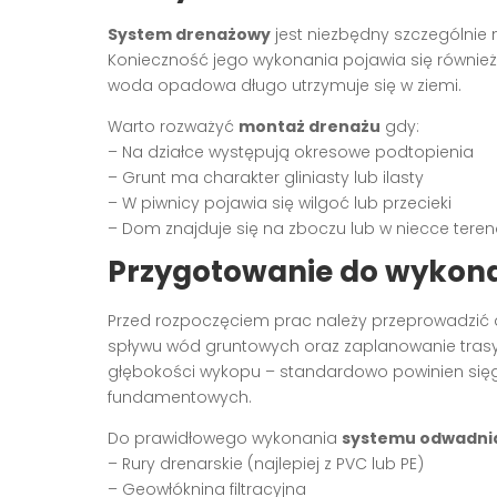
System drenażowy
jest niezbędny szczególnie
Konieczność jego wykonania pojawia się również
woda opadowa długo utrzymuje się w ziemi.
Warto rozważyć
montaż drenażu
gdy:
– Na działce występują okresowe podtopienia
– Grunt ma charakter gliniasty lub ilasty
– W piwnicy pojawia się wilgoć lub przecieki
– Dom znajduje się na zboczu lub w niecce tere
Przygotowanie do wykon
Przed rozpoczęciem prac należy przeprowadzić do
spływu wód gruntowych oraz zaplanowanie tras
głębokości wykopu – standardowo powinien si
fundamentowych.
Do prawidłowego wykonania
systemu odwadni
– Rury drenarskie (najlepiej z PVC lub PE)
– Geowłóknina filtracyjna