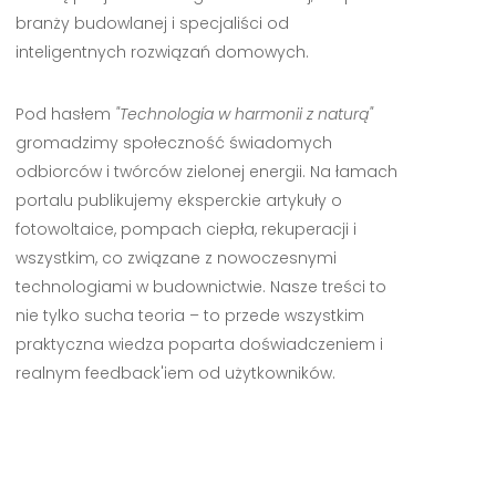
branży budowlanej i specjaliści od
inteligentnych rozwiązań domowych.
Pod hasłem
"Technologia w harmonii z naturą"
gromadzimy społeczność świadomych
odbiorców i twórców zielonej energii. Na łamach
portalu publikujemy eksperckie artykuły o
fotowoltaice, pompach ciepła, rekuperacji i
wszystkim, co związane z nowoczesnymi
technologiami w budownictwie. Nasze treści to
nie tylko sucha teoria – to przede wszystkim
praktyczna wiedza poparta doświadczeniem i
realnym feedback'iem od użytkowników.