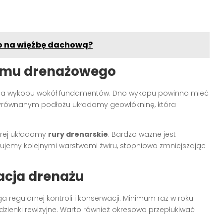
go na więźbę dachową?
emu drenażowego
ia wykopu wokół fundamentów. Dno wykopu powinno mieć
yrównanym podłożu układamy geowłókninę, która
órej układamy
rury drenarskie
. Bardzo ważne jest
jemy kolejnymi warstwami żwiru, stopniowo zmniejszając
acja drenażu
regularnej kontroli i konserwacji. Minimum raz w roku
zienki rewizyjne. Warto również okresowo przepłukiwać