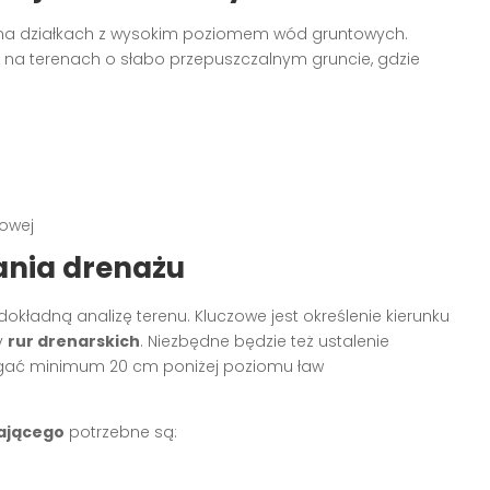
 na działkach z wysokim poziomem wód gruntowych.
 na terenach o słabo przepuszczalnym gruncie, gdzie
nowej
ania drenażu
kładną analizę terenu. Kluczowe jest określenie kierunku
y
rur drenarskich
. Niezbędne będzie też ustalenie
ęgać minimum 20 cm poniżej poziomu ław
ającego
potrzebne są: