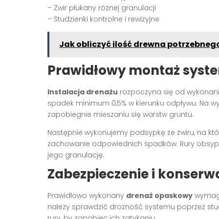
– Żwir płukany różnej granulacji
– Studzienki kontrolne i rewizyjne
Jak obliczyć ilość drewna potrzebne
Prawidłowy montaż syst
Instalacja drenażu
rozpoczyna się od wykonan
spadek minimum 0,5% w kierunku odpływu. Na w
zapobiegnie mieszaniu się warstw gruntu.
Następnie wykonujemy podsypkę ze żwiru, na kt
zachowanie odpowiednich spadków. Rury obsypu
jego granulację.
Zabezpieczenie i konserw
Prawidłowo wykonany
drenaż opaskowy
wymaga 
należy sprawdzić drożność systemu poprzez stud
rury, by zapobiec ich zatykaniu.