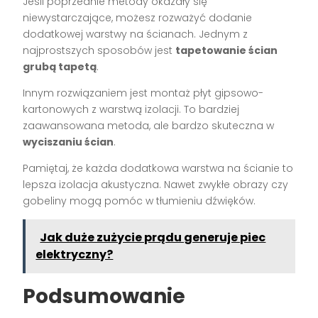
Jeśli poprzednie metody okazały się
niewystarczające, możesz rozważyć dodanie
dodatkowej warstwy na ścianach. Jednym z
najprostszych sposobów jest
tapetowanie ścian
grubą tapetą
.
Innym rozwiązaniem jest montaż płyt gipsowo-
kartonowych z warstwą izolacji. To bardziej
zaawansowana metoda, ale bardzo skuteczna w
wyciszaniu ścian
.
Pamiętaj, że każda dodatkowa warstwa na ścianie to
lepsza izolacja akustyczna. Nawet zwykłe obrazy czy
gobeliny mogą pomóc w tłumieniu dźwięków.
Jak duże zużycie prądu generuje piec
elektryczny?
Podsumowanie