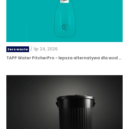
/
lip 24, 2026
Zero waste
TAPP Water PitcherPro - lepsza alternatywa dla wod …