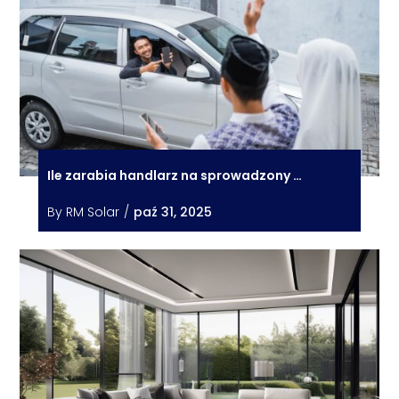
Ile zarabia handlarz na sprowadzony …
By
RM Solar
/
paź 31, 2025