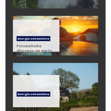
Energia odnawialna
Fotowoltaika
dlaczego nie warto
inw …
Energia odnawialna