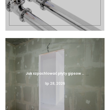
Jak szpachlować płyty gipsow …
lip 28, 2026