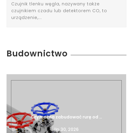
Czujnik tlenku węgla, nazywany także
czujnikiem czadu lub detektorem CO, to
urządzenie,...
Budownictwo
Czy można zabudować rurę od …
lip 30, 2026