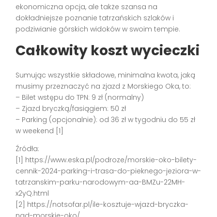
ekonomiczna opcja, ale także szansa na
dokładniejsze poznanie tatrzańskich szlaków i
podziwianie górskich widoków w swoim tempie.
Całkowity koszt wycieczki
Sumując wszystkie składowe, minimalna kwota, jaką
musimy przeznaczyć na zjazd z Morskiego Oka, to:
– Bilet wstępu do TPN: 9 zł (normalny)
– Zjazd bryczką/fasiągiem: 50 zł
– Parking (opcjonalnie): od 36 zł w tygodniu do 55 zł
w weekend [1]
Źródła:
[1] https://www.eska.pl/podroze/morskie-oko-bilety-
cennik-2024-parking-i-trasa-do-pieknego-jeziora-w-
tatrzanskim-parku-narodowym-aa-BMZu-22MH-
x2yQ.html
[2] https://notsofar.pl/ile-kosztuje-wjazd-bryczka-
nad-morskie-oko/