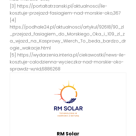
[3] https://portaltatrzanski.pl/aktualnosci/ile-
kosztuje-przejazd-fasiagiem-nad-morskie-oko,367
[4]
https://podhale24.pl/aktualnosci/artykul/92618/90_zl
_przejazd_fasiagiem_do_Morskiego_Oka_i_109_zl_z
a_wjazd_na_Kasprowy_Wierch_To_beda_bardzo_dr
ogie_wakacje.html
[5] https://wydarzenia.interia.pl/ciekawostki/news-ile-
kosztuje-calodzienna-wycieczka-nad-morskie-oko-
sprawdz-w,nId,6886268
RM Solar