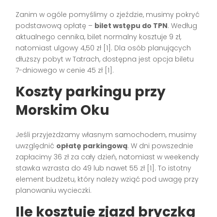
Zanim w ogóle pomyślimy o zjeździe, musimy pokryć
podstawową opłatę –
bilet wstępu do TPN
. Według
aktualnego cennika, bilet normalny kosztuje 9 zł,
natomiast ulgowy 4,50 zł [1]. Dla osób planujących
dłuższy pobyt w Tatrach, dostępna jest opcja biletu
7-dniowego w cenie 45 zł [1].
Koszty parkingu przy
Morskim Oku
Jeśli przyjeżdżamy własnym samochodem, musimy
uwzględnić
opłatę parkingową
. W dni powszednie
zapłacimy 36 zł za cały dzień, natomiast w weekendy
stawka wzrasta do 49 lub nawet 55 zł [1]. To istotny
element budżetu, który należy wziąć pod uwagę przy
planowaniu wycieczki.
Ile kosztuje zjazd bryczką