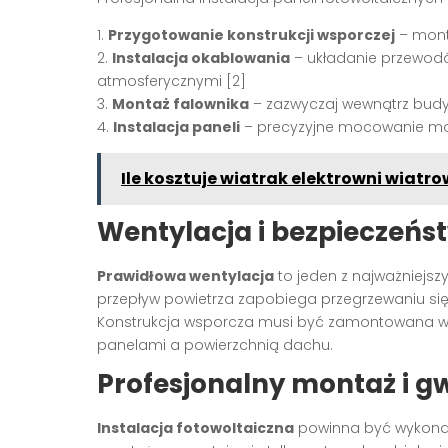
1.
Przygotowanie konstrukcji wsporczej
– mont
2.
Instalacja okablowania
– układanie przewod
atmosferycznymi [2]
3.
Montaż falownika
– zazwyczaj wewnątrz budy
4.
Instalacja paneli
– precyzyjne mocowanie mod
Ile kosztuje wiatrak elektrowni wiatro
Wentylacja i bezpieczeńs
Prawidłowa wentylacja
to jeden z najważniejs
przepływ powietrza zapobiega przegrzewaniu się 
Konstrukcja wsporcza musi być zamontowana w 
panelami a powierzchnią dachu.
Profesjonalny montaż i g
Instalacja fotowoltaiczna
powinna być wykonana