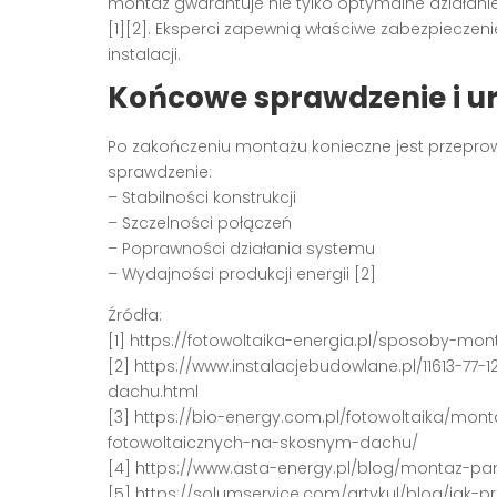
montaż gwarantuje nie tylko optymalne działani
[1][2]. Eksperci zapewnią właściwe zabezpiecze
instalacji.
Końcowe sprawdzenie i u
Po zakończeniu montażu konieczne jest przepro
sprawdzenie:
– Stabilności konstrukcji
– Szczelności połączeń
– Poprawności działania systemu
– Wydajności produkcji energii [2]
Źródła:
[1] https://fotowoltaika-energia.pl/sposoby-mo
[2] https://www.instalacjebudowlane.pl/11613-7
dachu.html
[3] https://bio-energy.com.pl/fotowoltaika/mon
fotowoltaicznych-na-skosnym-dachu/
[4] https://www.asta-energy.pl/blog/montaz-pane
[5] https://solumservice.com/artykul/blog/jak