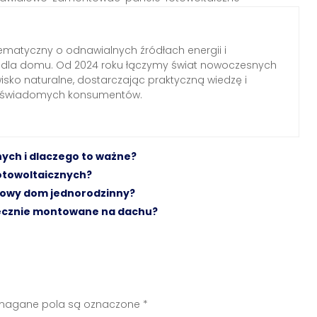
ematyczny o odnawialnych źródłach energii i
h dla domu. Od 2024 roku łączymy świat nowoczesnych
wisko naturalne, dostarczając praktyczną wiedzę i
a świadomych konsumentów.
nych i dlaczego to ważne?
otowoltaicznych?
ypowy dom jednorodzinny?
iecznie montowane na dachu?
agane pola są oznaczone
*