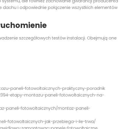
e systemu, ale również zachowanie gwarancji producenta
nie dachu i odpowiednie połączenie wszystkich elementów
ruchomienie
wadzenie szczegółowych testów instalacji. Obejmują one
ntazu-paneli-fotowoltaicznych-praktyczny-poradnik
7-12394-etapy-montazu-paneli-fotowoltaicznych-na-
taz-paneli-fotowoltaicznych/montaz-paneli-
li-fotowoltaicznych-jak-przebiega-i-ile-trwa/
-prawidlowo-zamontowac-panele-fotowoltaiczne