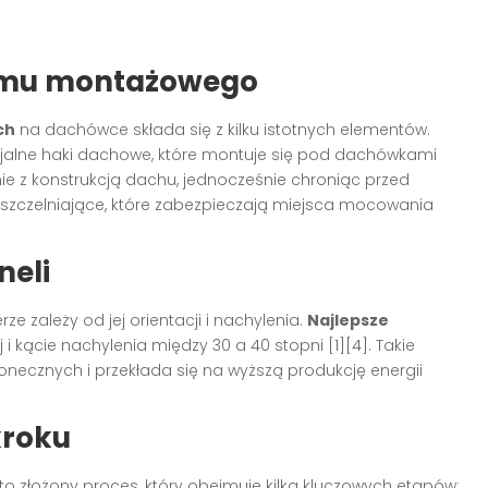
emu montażowego
ch
na dachówce składa się z kilku istotnych elementów.
alne haki dachowe, które montuje się pod dachówkami
ie z konstrukcją dachu, jednocześnie chroniąc przed
uszczelniające, które zabezpieczają miejsca mocowania
neli
ze zależy od jej orientacji i nachylenia.
Najlepsze
i kącie nachylenia między 30 a 40 stopni [1][4]. Takie
necznych i przekłada się na wyższą produkcję energii
kroku
 to złożony proces, który obejmuje kilka kluczowych etapów: