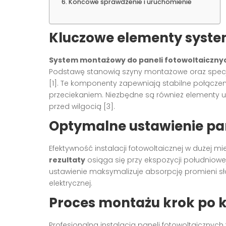
Końcowe sprawdzenie i uruchomienie
Kluczowe elementy syst
System montażowy do paneli fotowoltaiczny
Podstawę stanowią szyny montażowe oraz specj
[1]. Te komponenty zapewniają stabilne połączen
przeciekaniem. Niezbędne są również elementy 
przed wilgocią [3].
Optymalne ustawienie pa
Efektywność instalacji fotowoltaicznej w dużej mier
rezultaty
osiąga się przy ekspozycji południowej 
ustawienie maksymalizuje absorpcję promieni sło
elektrycznej.
Proces montażu krok po 
Profesjonalna instalacja paneli fotowoltaicznych