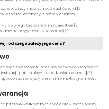
aż haków i szyn nośnych pod dachówkami [2]
ów w sposób chroniący je przed warunkami
nku lub w jego bezpośrednim sąsiedztwie [2]
ułów do przygotowanej konstrukcji [2]
wej i od czego zależy jego cena?
two
zych aspektów montażu paneli na dachówce. Odpowiedni
instalacji i potencjalnym uszkodzeniom dachu [1][3].
sposób zapewniający przestrzeń wentylacyjną między
warancja
 przez wykwalifikowanych specjalistów. Profesjonalny