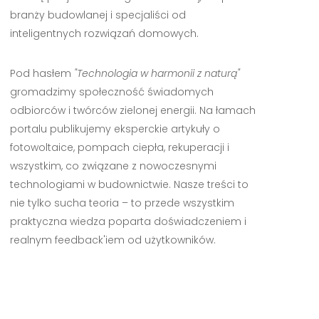
branży budowlanej i specjaliści od
inteligentnych rozwiązań domowych.
Pod hasłem
"Technologia w harmonii z naturą"
gromadzimy społeczność świadomych
odbiorców i twórców zielonej energii. Na łamach
portalu publikujemy eksperckie artykuły o
fotowoltaice, pompach ciepła, rekuperacji i
wszystkim, co związane z nowoczesnymi
technologiami w budownictwie. Nasze treści to
nie tylko sucha teoria – to przede wszystkim
praktyczna wiedza poparta doświadczeniem i
realnym feedback'iem od użytkowników.