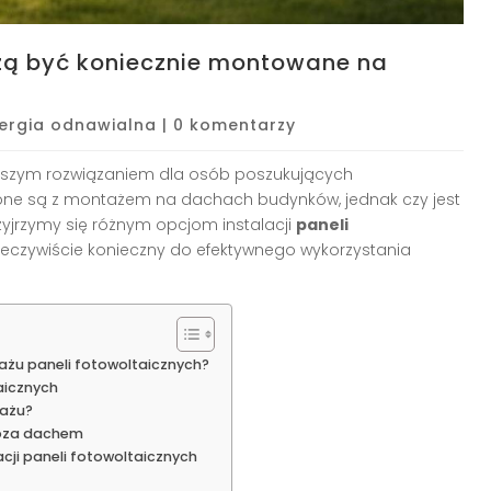
zą być koniecznie montowane na
ergia odnawialna
|
0 komentarzy
iejszym rozwiązaniem dla osób poszukujących
arzone są z montażem na dachach budynków, jednak czy jest
zyjrzymy się różnym opcjom instalacji
paneli
rzeczywiście konieczny do efektywnego wykorzystania
żu paneli fotowoltaicznych?
aicznych
tażu?
poza dachem
cji paneli fotowoltaicznych