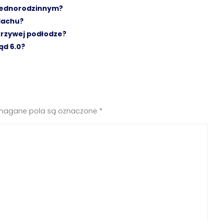
 jednorodzinnym?
dachu?
krzywej podłodze?
ąd 6.0?
agane pola są oznaczone
*