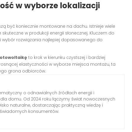
ść w wyborze lokalizacji
zą być koniecznie montowane na dachu. Istnieje wiele
e skuteczne w produkcji energii słonecznej. Kluczem do
 i wybór rozwiązania najlepiej dopasowanego do
fotowoltaikę
to krok w kierunku czystszej i bardziej
 rosnącej elastyczności w wyborze miejsca montażu, ta
zego grona odbiorców.
ematyczny o odnawialnych źródłach energii i
h dla domu. Od 2024 roku łączymy świat nowoczesnych
wisko naturalne, dostarczając praktyczną wiedzę i
a świadomych konsumentów.