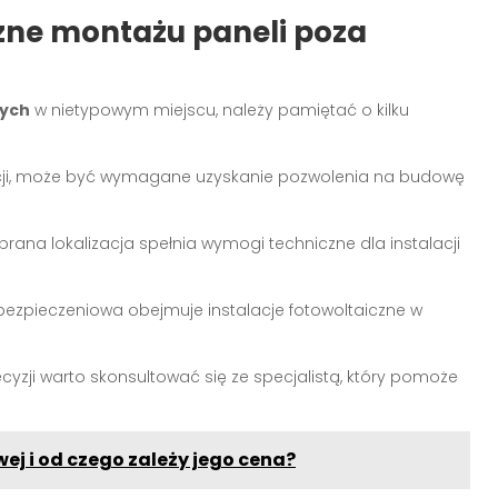
zne montażu paneli poza
nych
w nietypowym miejscu, należy pamiętać o kilku
zacji, może być wymagane uzyskanie pozwolenia na budowę
brana lokalizacja spełnia wymogi techniczne dla instalacji
ubezpieczeniowa obejmuje instalacje fotowoltaiczne w
cyzji warto skonsultować się ze specjalistą, który pomoże
wej i od czego zależy jego cena?