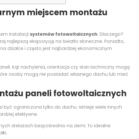
larnym miejscem montażu
em instalacji
systemów fotowoltaicznych
. Dlaczego?
zaj najlepszą ekspozycję na światło słoneczne. Ponadto,
na działce i często jest najbardziej ekonomicznym
aneli. Kąt nachylenia, orientacja czy stan techniczny mogą
ektóre osoby mogą nie posiadać własnego dachu lub mieć
tażu paneli fotowoltaicznych
i być ograniczona tylko do dachu. Istnieje wiele innych
rdziej efektywne:
nych stelażach bezpośrednio na ziemi. To idealne
łki.