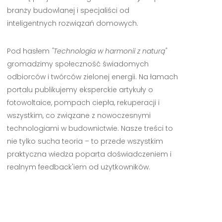
branży budowlanej i specjaliści od
inteligentnych rozwiązań domowych.
Pod hasłem
"Technologia w harmonii z naturą"
gromadzimy społeczność świadomych
odbiorców i twórców zielonej energii. Na łamach
portalu publikujemy eksperckie artykuły o
fotowoltaice, pompach ciepła, rekuperacji i
wszystkim, co związane z nowoczesnymi
technologiami w budownictwie. Nasze treści to
nie tylko sucha teoria – to przede wszystkim
praktyczna wiedza poparta doświadczeniem i
realnym feedback'iem od użytkowników.