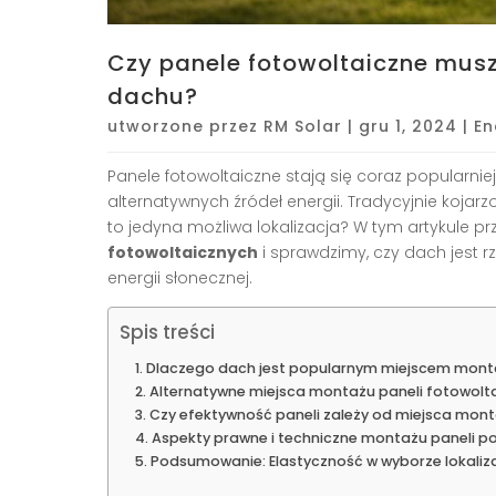
Czy panele fotowoltaiczne mus
dachu?
utworzone przez
RM Solar
|
gru 1, 2024
|
En
Panele fotowoltaiczne stają się coraz popularn
alternatywnych źródeł energii. Tradycyjnie koj
to jedyna możliwa lokalizacja? W tym artykule pr
fotowoltaicznych
i sprawdzimy, czy dach jest 
energii słonecznej.
Spis treści
Dlaczego dach jest popularnym miejscem monta
Alternatywne miejsca montażu paneli fotowolt
Czy efektywność paneli zależy od miejsca mon
Aspekty prawne i techniczne montażu paneli 
Podsumowanie: Elastyczność w wyborze lokaliza